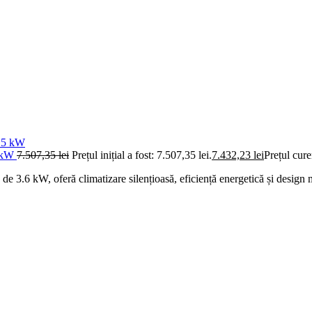
6 kW
7.507,35
lei
Prețul inițial a fost: 7.507,35 lei.
7.432,23
lei
Prețul cure
6 kW, oferă climatizare silențioasă, eficiență energetică și design mo