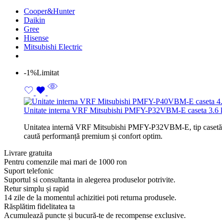
Cooper&Hunter
Daikin
Gree
Hisense
Mitsubishi Electric
-1%
Limitat
Unitate interna VRF Mitsubishi PMFY-P32VBM-E caseta 3.
Unitatea internă VRF Mitsubishi PMFY-P32VBM-E, tip casetă de 3.
caută performanță premium și confort optim.
Livrare gratuita
Pentru comenzile mai mari de 1000 ron
Suport telefonic
Suportul si consultanta in alegerea produselor potrivite.
Retur simplu și rapid
14 zile de la momentul achizitiei poti returna produsele.
Răsplătim fidelitatea ta
Acumulează puncte și bucură-te de recompense exclusive.