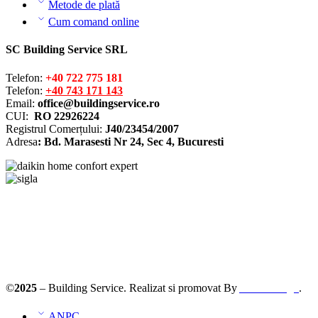
Metode de plată
Cum comand online
SC Building Service SRL
Telefon:
+40 722 775 181
Telefon:
+40 743 171 143
Email:
office@buildingservice.ro
CUI:
RO 22926224
Registrul
Comerțului
:
J40/23454/2007
Adresa
: Bd. Marasesti Nr 24, Sec 4, Bucuresti
©
2025
– Building Service. Realizat si promovat By
AllmaDesign
.
ANPC