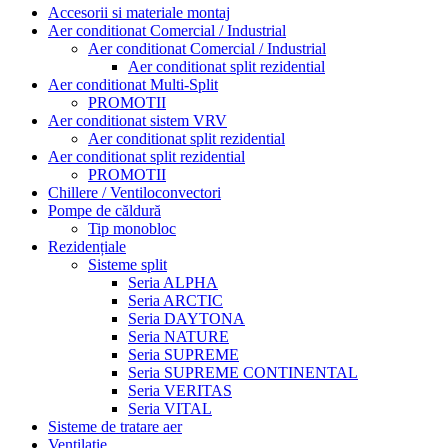
Accesorii si materiale montaj
Aer conditionat Comercial / Industrial
Aer conditionat Comercial / Industrial
Aer conditionat split rezidential
Aer conditionat Multi-Split
PROMOTII
Aer conditionat sistem VRV
Aer conditionat split rezidential
Aer conditionat split rezidential
PROMOTII
Chillere / Ventiloconvectori
Pompe de căldură
Tip monobloc
Rezidențiale
Sisteme split
Seria ALPHA
Seria ARCTIC
Seria DAYTONA
Seria NATURE
Seria SUPREME
Seria SUPREME CONTINENTAL
Seria VERITAS
Seria VITAL
Sisteme de tratare aer
Ventilatie