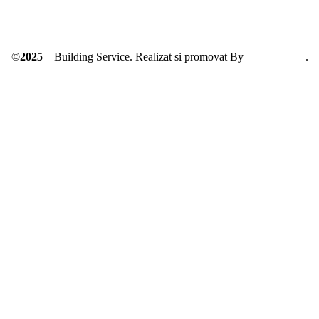
©
2025
– Building Service. Realizat si promovat By
AllmaDesign
.