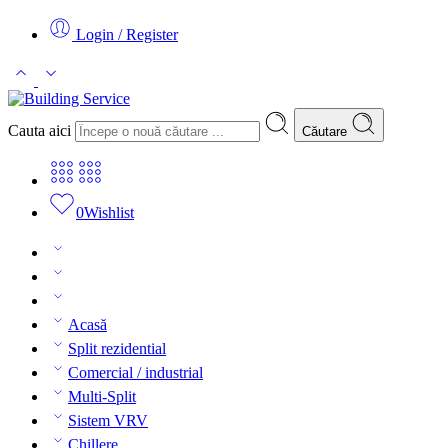
Login / Register
Cauta aici
Căutare
0
Wishlist
Acasă
Split rezidential
Comercial / industrial
Multi-Split
Sistem VRV
Chillere