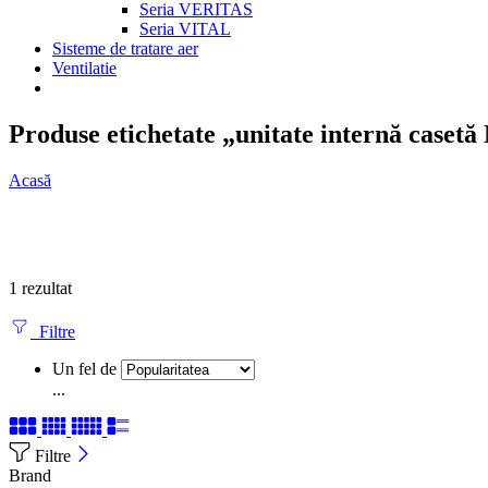
Seria VERITAS
Seria VITAL
Sisteme de tratare aer
Ventilatie
Produse etichetate „unitate internă casetă
Acasă
1 rezultat
Filtre
Un fel de
...
Filtre
Brand