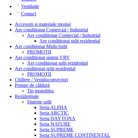
Ventilatie
Contact
Accesorii si materiale montaj
Aer conditionat Comercial / Industrial
Aer conditionat Comercial / Industrial
Aer conditionat split rezidential
Aer conditionat Multi-Split
PROMOTII
Aer conditionat sistem VRV
Aer conditionat split rezidential
Aer conditionat split rezidential
PROMOTII
Chillere / Ventiloconvectori
Pompe de căldură
Tip monobloc
Rezidențiale
Sisteme split
Seria ALPHA
Seria ARCTIC
Seria DAYTONA
Seria NATURE
Seria SUPREME
Seria SUPREME CONTINENTAL