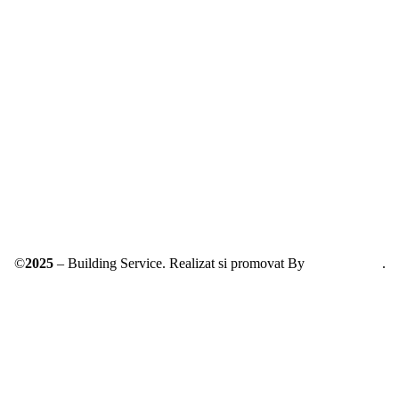
Solutionarea online a litigiilor
ANPC – SAL
©
2025
– Building Service. Realizat si promovat By
AllmaDesign
.