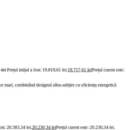
1
lei
Prețul inițial a fost: 19.819,61 lei.
19.717,61
lei
Prețul curent este:
lor mari, combinând designul ultra-subțire cu eficiența energetică
fost: 20.383,34 lei.
20.230,34
lei
Prețul curent este: 20.230,34 lei.