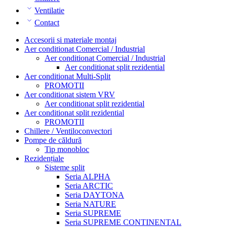
Ventilatie
Contact
Accesorii si materiale montaj
Aer conditionat Comercial / Industrial
Aer conditionat Comercial / Industrial
Aer conditionat split rezidential
Aer conditionat Multi-Split
PROMOTII
Aer conditionat sistem VRV
Aer conditionat split rezidential
Aer conditionat split rezidential
PROMOTII
Chillere / Ventiloconvectori
Pompe de căldură
Tip monobloc
Rezidențiale
Sisteme split
Seria ALPHA
Seria ARCTIC
Seria DAYTONA
Seria NATURE
Seria SUPREME
Seria SUPREME CONTINENTAL