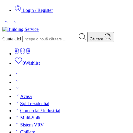
Login / Register
Cauta aici
Căutare
0
Wishlist
Acasă
Split rezidential
Comercial / industrial
Multi-Split
Sistem VRV
Chillere