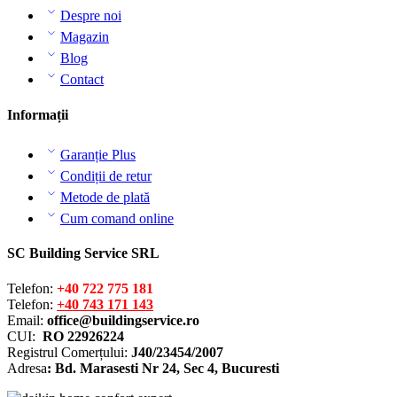
Despre noi
Magazin
Blog
Contact
Informații
Garanție Plus
Condiții de retur
Metode de plată
Cum comand online
SC Building Service SRL
Telefon:
+40 722 775 181
Telefon:
+40 743 171 143
Email:
office@buildingservice.ro
CUI:
RO 22926224
Registrul
Comerțului
:
J40/23454/2007
Adresa
: Bd. Marasesti Nr 24, Sec 4, Bucuresti