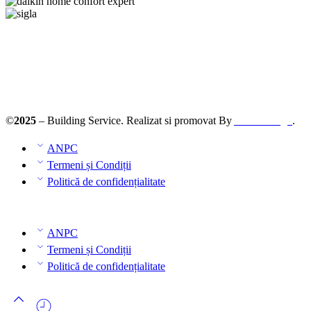
©
2025
– Building Service. Realizat si promovat By
AllmaDesign
.
ANPC
Termeni și Condiții
Politică de confidențialitate
ANPC
Termeni și Condiții
Politică de confidențialitate