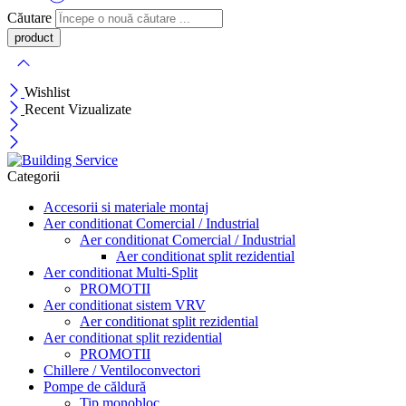
Căutare
Wishlist
Recent Vizualizate
Categorii
Accesorii si materiale montaj
Aer conditionat Comercial / Industrial
Aer conditionat Comercial / Industrial
Aer conditionat split rezidential
Aer conditionat Multi-Split
PROMOTII
Aer conditionat sistem VRV
Aer conditionat split rezidential
Aer conditionat split rezidential
PROMOTII
Chillere / Ventiloconvectori
Pompe de căldură
Tip monobloc