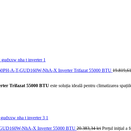
GUD160PH-A-T-GUD160W-NhA-X Inverter Trifazat 55000 BTU
19.819,6
erter Trifazat 55000 BTU
este soluția ideală pentru climatizarea spații
A-T-GUD160W-NhA-X Inverter 55000 BTU
20.383,34
lei
Prețul inițial a 