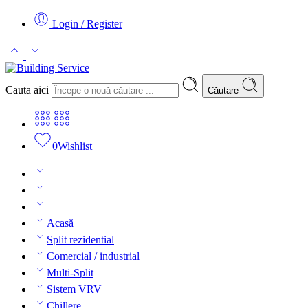
Login / Register
Cauta aici
Căutare
0
Wishlist
Acasă
Split rezidential
Comercial / industrial
Multi-Split
Sistem VRV
Chillere