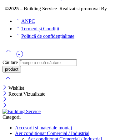
©
2025
– Building Service. Realizat si promovat By
AllmaDesign
.
ANPC
Termeni și Condiții
Politică de confidențialitate
Căutare
Wishlist
Recent Vizualizate
Categorii
Accesorii si materiale montaj
Aer conditionat Comercial / Industrial
Aer conditionat Comercial / Industrial