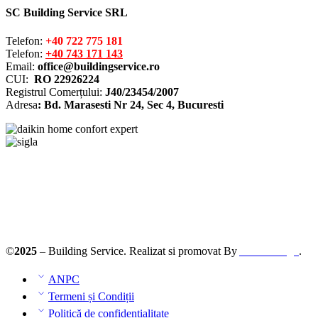
SC Building Service SRL
Telefon:
+40 722 775 181
Telefon:
+40 743 171 143
Email:
office@buildingservice.ro
CUI:
RO 22926224
Registrul
Comerțului
:
J40/23454/2007
Adresa
: Bd. Marasesti Nr 24, Sec 4, Bucuresti
Solutionarea online a litigiilor
ANPC – SAL
©
2025
– Building Service. Realizat si promovat By
AllmaDesign
.
ANPC
Termeni și Condiții
Politică de confidențialitate