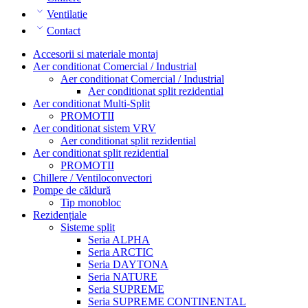
Ventilatie
Contact
Accesorii si materiale montaj
Aer conditionat Comercial / Industrial
Aer conditionat Comercial / Industrial
Aer conditionat split rezidential
Aer conditionat Multi-Split
PROMOTII
Aer conditionat sistem VRV
Aer conditionat split rezidential
Aer conditionat split rezidential
PROMOTII
Chillere / Ventiloconvectori
Pompe de căldură
Tip monobloc
Rezidențiale
Sisteme split
Seria ALPHA
Seria ARCTIC
Seria DAYTONA
Seria NATURE
Seria SUPREME
Seria SUPREME CONTINENTAL