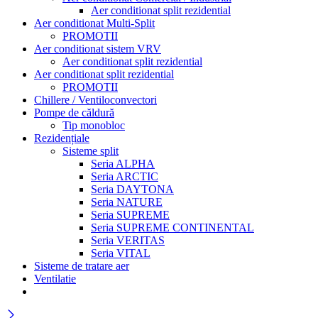
Aer conditionat split rezidential
Aer conditionat Multi-Split
PROMOTII
Aer conditionat sistem VRV
Aer conditionat split rezidential
Aer conditionat split rezidential
PROMOTII
Chillere / Ventiloconvectori
Pompe de căldură
Tip monobloc
Rezidențiale
Sisteme split
Seria ALPHA
Seria ARCTIC
Seria DAYTONA
Seria NATURE
Seria SUPREME
Seria SUPREME CONTINENTAL
Seria VERITAS
Seria VITAL
Sisteme de tratare aer
Ventilatie