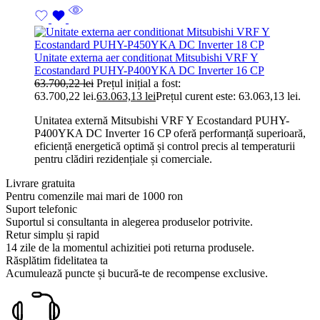
Unitate externa aer conditionat Mitsubishi VRF Y
Ecostandard PUHY-P400YKA DC Inverter 16 CP
63.700,22
lei
Prețul inițial a fost:
63.700,22 lei.
63.063,13
lei
Prețul curent este: 63.063,13 lei.
Unitatea externă Mitsubishi VRF Y Ecostandard PUHY-
P400YKA DC Inverter 16 CP oferă performanță superioară,
eficiență energetică optimă și control precis al temperaturii
pentru clădiri rezidențiale și comerciale.
Livrare gratuita
Pentru comenzile mai mari de 1000 ron
Suport telefonic
Suportul si consultanta in alegerea produselor potrivite.
Retur simplu și rapid
14 zile de la momentul achizitiei poti returna produsele.
Răsplătim fidelitatea ta
Acumulează puncte și bucură-te de recompense exclusive.