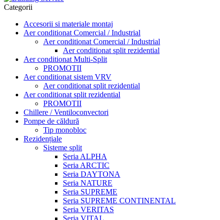
Categorii
Accesorii si materiale montaj
Aer conditionat Comercial / Industrial
Aer conditionat Comercial / Industrial
Aer conditionat split rezidential
Aer conditionat Multi-Split
PROMOTII
Aer conditionat sistem VRV
Aer conditionat split rezidential
Aer conditionat split rezidential
PROMOTII
Chillere / Ventiloconvectori
Pompe de căldură
Tip monobloc
Rezidențiale
Sisteme split
Seria ALPHA
Seria ARCTIC
Seria DAYTONA
Seria NATURE
Seria SUPREME
Seria SUPREME CONTINENTAL
Seria VERITAS
Seria VITAL