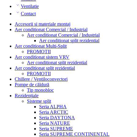
Ventilatie
Contact
Accesorii si materiale montaj
Aer conditionat Comercial / Industrial
Aer conditionat Comercial / Industrial
Aer conditionat split rezidential
Aer conditionat Multi-Split
PROMOTII
Aer conditionat sistem VRV
Aer conditionat split rezidential
Aer conditionat split rezidential
PROMOTII
Chillere / Ventiloconvectori
Pompe de căldură
Tip monobloc
Rezidențiale
Sisteme split
Seria ALPHA
Seria ARCTIC
Seria DAYTONA
Seria NATURE
Seria SUPREME
Seria SUPREME CONTINENTAL