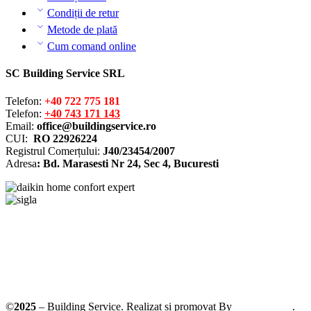
Condiții de retur
Metode de plată
Cum comand online
SC Building Service SRL
Telefon:
+40 722 775 181
Telefon:
+40 743 171 143
Email:
office@buildingservice.ro
CUI:
RO 22926224
Registrul
Comerțului
:
J40/23454/2007
Adresa
: Bd. Marasesti Nr 24, Sec 4, Bucuresti
Solutionarea online a litigiilor
ANPC – SAL
©
2025
– Building Service. Realizat si promovat By
AllmaDesign
.