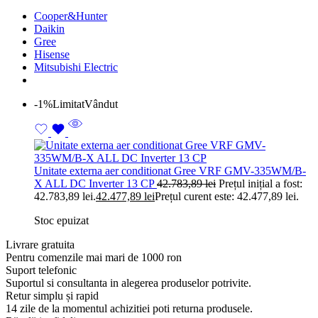
Cooper&Hunter
Daikin
Gree
Hisense
Mitsubishi Electric
-1%
Limitat
Vândut
Unitate externa aer conditionat Gree VRF GMV-335WM/B-
X ALL DC Inverter 13 CP
42.783,89
lei
Prețul inițial a fost:
42.783,89 lei.
42.477,89
lei
Prețul curent este: 42.477,89 lei.
Stoc epuizat
Livrare gratuita
Pentru comenzile mai mari de 1000 ron
Suport telefonic
Suportul si consultanta in alegerea produselor potrivite.
Retur simplu și rapid
14 zile de la momentul achizitiei poti returna produsele.