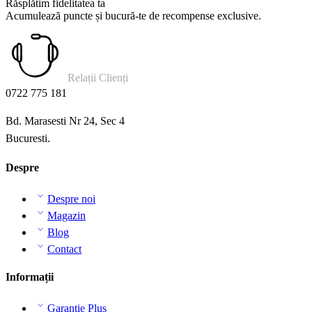
Răsplătim fidelitatea ta
Acumulează puncte și bucură-te de recompense exclusive.
Relații Clienți
0722 775 181
Bd. Marasesti Nr 24, Sec 4
Bucuresti.
Despre
Despre noi
Magazin
Blog
Contact
Informații
Garanție Plus