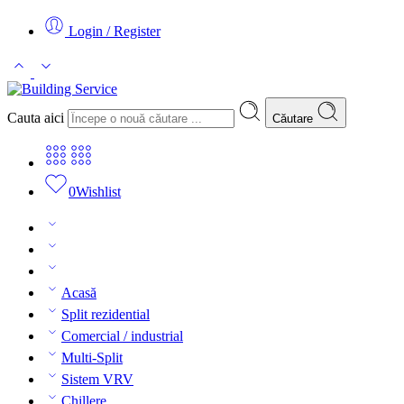
Login / Register
Cauta aici
Căutare
0
Wishlist
Acasă
Split rezidential
Comercial / industrial
Multi-Split
Sistem VRV
Chillere