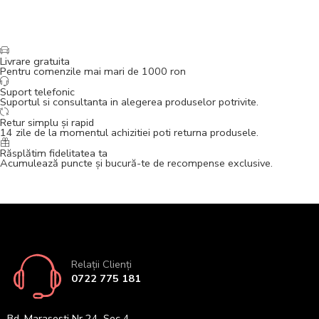
Livrare gratuita
Pentru comenzile mai mari de 1000 ron
Suport telefonic
Suportul si consultanta in alegerea produselor potrivite.
Retur simplu și rapid
14 zile de la momentul achizitiei poti returna produsele.
Răsplătim fidelitatea ta
Acumulează puncte și bucură-te de recompense exclusive.
Relații Clienți
0722 775 181
Bd. Marasesti Nr 24, Sec 4