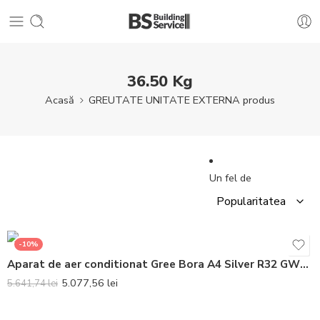
36.50 Kg
Acasă
GREUTATE UNITATE EXTERNA produs
Un fel de
-10%
Aparat de aer conditionat Gree Bora A4 Silver R32 GWH24AAD-K6DNA4A Inverter 24000 BTU
5.077,56
lei
5.641,74
lei