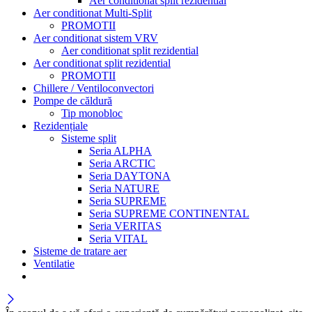
Aer conditionat split rezidential
Aer conditionat Multi-Split
PROMOTII
Aer conditionat sistem VRV
Aer conditionat split rezidential
Aer conditionat split rezidential
PROMOTII
Chillere / Ventiloconvectori
Pompe de căldură
Tip monobloc
Rezidențiale
Sisteme split
Seria ALPHA
Seria ARCTIC
Seria DAYTONA
Seria NATURE
Seria SUPREME
Seria SUPREME CONTINENTAL
Seria VERITAS
Seria VITAL
Sisteme de tratare aer
Ventilatie