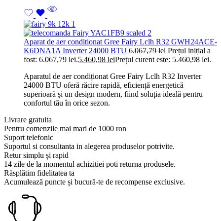
Aparat de aer conditionat Gree Fairy Lclh R32 GWH24ACE-
K6DNA1A Inverter 24000 BTU
6.067,79
lei
Prețul inițial a
fost: 6.067,79 lei.
5.460,98
lei
Prețul curent este: 5.460,98 lei.
Aparatul de aer condiționat Gree Fairy Lclh R32 Inverter
24000 BTU oferă răcire rapidă, eficiență energetică
superioară și un design modern, fiind soluția ideală pentru
confortul tău în orice sezon.
Livrare gratuita
Pentru comenzile mai mari de 1000 ron
Suport telefonic
Suportul si consultanta in alegerea produselor potrivite.
Retur simplu și rapid
14 zile de la momentul achizitiei poti returna produsele.
Răsplătim fidelitatea ta
Acumulează puncte și bucură-te de recompense exclusive.