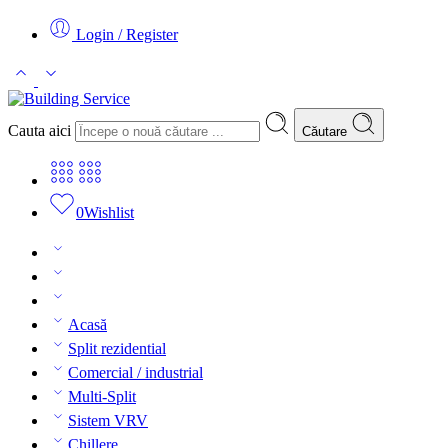
Login / Register
Cauta aici
Căutare
0
Wishlist
Acasă
Split rezidential
Comercial / industrial
Multi-Split
Sistem VRV
Chillere