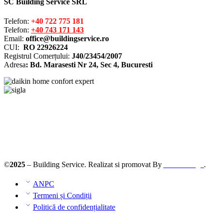
SC Building Service SRL
Telefon:
+40 722 775 181
Telefon:
+40 743 171 143
Email:
office@buildingservice.ro
CUI:
RO 22926224
Registrul
Comerțului
:
J40/23454/2007
Adresa
: Bd. Marasesti Nr 24, Sec 4, Bucuresti
Solutionarea online a litigiilor
ANPC – SAL
©
2025
– Building Service. Realizat si promovat By
AllmaDesign
.
ANPC
Termeni și Condiții
Politică de confidențialitate