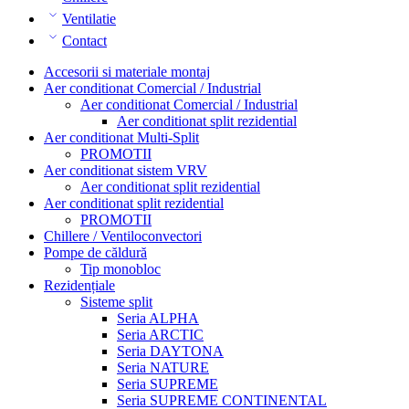
Ventilatie
Contact
Accesorii si materiale montaj
Aer conditionat Comercial / Industrial
Aer conditionat Comercial / Industrial
Aer conditionat split rezidential
Aer conditionat Multi-Split
PROMOTII
Aer conditionat sistem VRV
Aer conditionat split rezidential
Aer conditionat split rezidential
PROMOTII
Chillere / Ventiloconvectori
Pompe de căldură
Tip monobloc
Rezidențiale
Sisteme split
Seria ALPHA
Seria ARCTIC
Seria DAYTONA
Seria NATURE
Seria SUPREME
Seria SUPREME CONTINENTAL