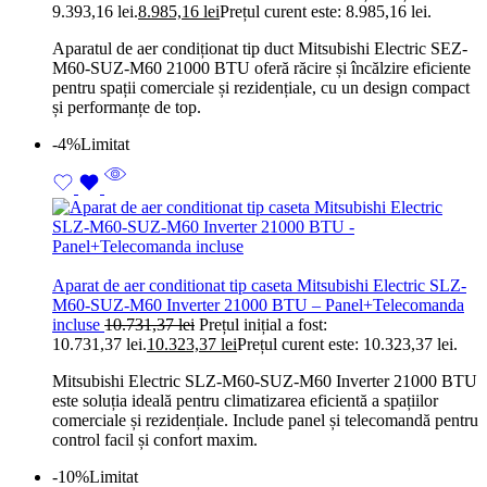
9.393,16 lei.
8.985,16
lei
Prețul curent este: 8.985,16 lei.
Aparatul de aer condiționat tip duct Mitsubishi Electric SEZ-
M60-SUZ-M60 21000 BTU oferă răcire și încălzire eficiente
pentru spații comerciale și rezidențiale, cu un design compact
și performanțe de top.
-4%
Limitat
Aparat de aer conditionat tip caseta Mitsubishi Electric SLZ-
M60-SUZ-M60 Inverter 21000 BTU – Panel+Telecomanda
incluse
10.731,37
lei
Prețul inițial a fost:
10.731,37 lei.
10.323,37
lei
Prețul curent este: 10.323,37 lei.
Mitsubishi Electric SLZ-M60-SUZ-M60 Inverter 21000 BTU
este soluția ideală pentru climatizarea eficientă a spațiilor
comerciale și rezidențiale. Include panel și telecomandă pentru
control facil și confort maxim.
-10%
Limitat