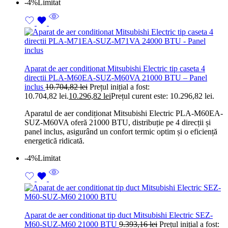
-4%
Limitat
Aparat de aer conditionat Mitsubishi Electric tip caseta 4
directii PLA-M60EA-SUZ-M60VA 21000 BTU – Panel
inclus
10.704,82
lei
Prețul inițial a fost:
10.704,82 lei.
10.296,82
lei
Prețul curent este: 10.296,82 lei.
Aparatul de aer condiționat Mitsubishi Electric PLA-M60EA-
SUZ-M60VA oferă 21000 BTU, distribuție pe 4 direcții și
panel inclus, asigurând un confort termic optim și o eficiență
energetică ridicată.
-4%
Limitat
Aparat de aer conditionat tip duct Mitsubishi Electric SEZ-
M60-SUZ-M60 21000 BTU
9.393,16
lei
Prețul inițial a fost: