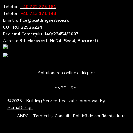
Telefon:
+40 722 775 181
Telefon:
+40 743 171 143
Email:
office@buildingservice.ro
CUI:
RO 22926224
Registrul
Comerțului
:
J40/23454/2007
Adresa
: Bd. Marasesti Nr 24, Sec 4, Bucuresti
Solutionarea online a litigiilor
ANPC – SAL
©
2025
– Building Service. Realizat si promovat By
AllmaDesign
.
ANPC
Termeni și Condiții
Politică de confidențialitate