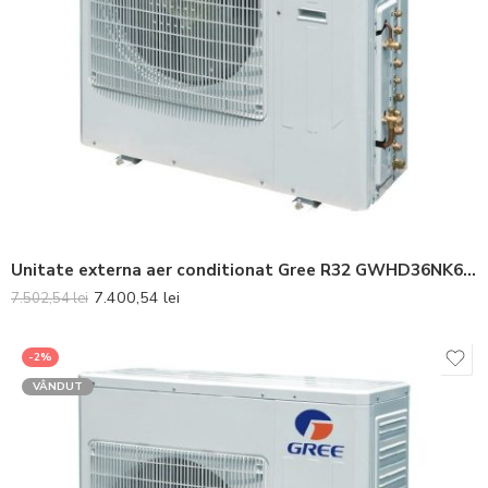
Unitate externa aer conditionat Gree R32 GWHD36NK6LO Inverter 36000 BTU
7.400,54
lei
7.502,54
lei
-2%
VÂNDUT