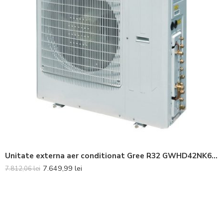
Unitate externa aer conditionat Gree R32 GWHD42NK6LO Inverter 42000 BTU
7.649,99
lei
7.812,06
lei