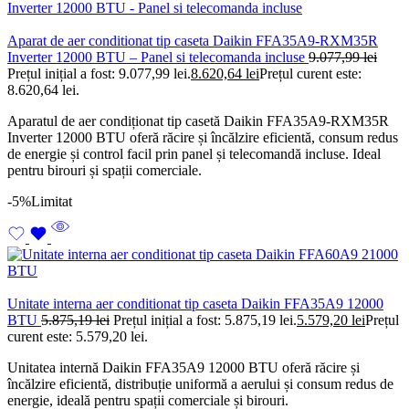
Aparat de aer conditionat tip caseta Daikin FFA35A9-RXM35R
Inverter 12000 BTU – Panel si telecomanda incluse
9.077,99
lei
Prețul inițial a fost: 9.077,99 lei.
8.620,64
lei
Prețul curent este:
8.620,64 lei.
Aparatul de aer condiționat tip casetă Daikin FFA35A9-RXM35R
Inverter 12000 BTU oferă răcire și încălzire eficientă, consum redus
de energie și control facil prin panel și telecomandă incluse. Ideal
pentru birouri și spații comerciale.
-5%
Limitat
Unitate interna aer conditionat tip caseta Daikin FFA35A9 12000
BTU
5.875,19
lei
Prețul inițial a fost: 5.875,19 lei.
5.579,20
lei
Prețul
curent este: 5.579,20 lei.
Unitatea internă Daikin FFA35A9 12000 BTU oferă răcire și
încălzire eficientă, distribuție uniformă a aerului și consum redus de
energie, ideală pentru spații comerciale și birouri.