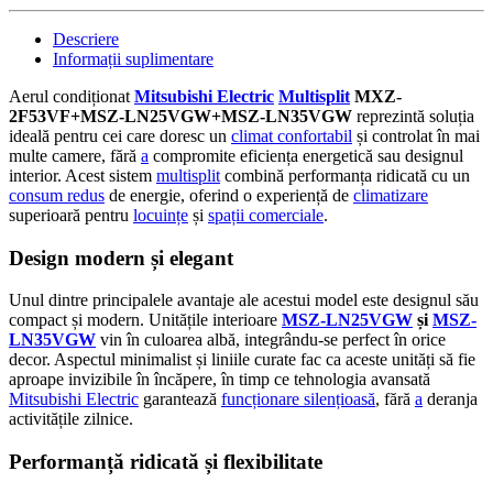
Descriere
Informații suplimentare
Aerul condiționat
Mitsubishi Electric
Multisplit
MXZ-
2F53VF+MSZ-LN25VGW+MSZ-LN35VGW
reprezintă soluția
ideală pentru cei care doresc un
climat confortabil
și controlat în mai
multe camere, fără
a
compromite eficiența energetică sau designul
interior. Acest sistem
multisplit
combină performanța ridicată cu un
consum redus
de energie, oferind o experiență de
climatizare
superioară pentru
locuințe
și
spații comerciale
.
Design modern și elegant
Unul dintre principalele avantaje ale acestui model este designul său
compact și modern. Unitățile interioare
MSZ-LN25VGW
și
MSZ-
LN35VGW
vin în culoarea albă, integrându-se perfect în orice
decor. Aspectul minimalist și liniile curate fac ca aceste unități să fie
aproape invizibile în încăpere, în timp ce tehnologia avansată
Mitsubishi Electric
garantează
funcționare silențioasă
, fără
a
deranja
activitățile zilnice.
Performanță ridicată și flexibilitate