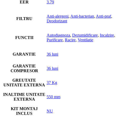
EER
3.79
Anti-alergeni
,
Anti-bacterian
,
Anti-praf
,
FILTRU
Deodorizant
Autodiagnoza
,
Dezumidificare
,
Incalzire
,
FUNCTII
Purificare
,
Racire
,
Ventilatie
GARANTIE
36 luni
GARANTIE
36 luni
COMPRESOR
GREUTATE
37 Kg
UNITATE EXTERNA
INALTIME UNITATE
550 mm
EXTERNA
KIT MONTAJ
NU
INCLUS