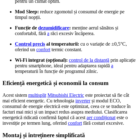
pentru un climat optim.
Mod Sleep:
reduce zgomotul și consumul de energie pe
timpul nopții.
Funcție de
dezumidificare
:
menține aerul sănătos și
confortabil, fără
a
răci excesiv încăperea.
Control precis
al temperaturii:
cu o variație de ±0,5°C,
oferind un
confort
termic constant.
Wi-Fi integrat (opțional):
control de la distanță
prin aplicație
pentru smartphone, ideal pentru adaptarea rapidă
a
temperaturii în funcție de programul zilnic.
Eficiență energetică și economii la consum
Acest sistem
multisplit
Mitsubishi Electric
este proiectat să fie cât
mai eficient energetic. Cu tehnologia
inverter
și modul ECO,
consumul de energie electrică este optimizat, ceea ce se traduce în
facturi mai mici și un impact redus asupra mediului. Clasificarea
energetică ridicată confirmă faptul că acest
aer condiționat
este o
investiție pe termen lung, oferind
confort
fără costuri excesive.
Montaj și întreținere simplificată