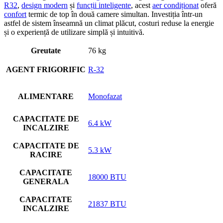
R32
,
design modern
și
funcții inteligente
, acest
aer condiționat
oferă
confort
termic de top în două camere simultan. Investiția într-un
astfel de sistem înseamnă un climat plăcut, costuri reduse la energie
și o experiență de utilizare simplă și intuitivă.
Greutate
76 kg
AGENT FRIGORIFIC
R-32
ALIMENTARE
Monofazat
CAPACITATE DE
6.4 kW
INCALZIRE
CAPACITATE DE
5.3 kW
RACIRE
CAPACITATE
18000 BTU
GENERALA
CAPACITATE
21837 BTU
INCALZIRE