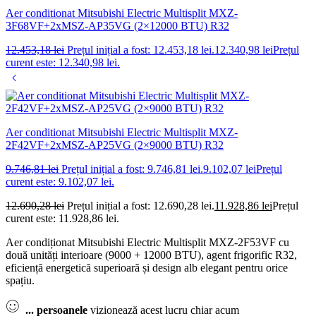
Aer conditionat Mitsubishi Electric Multisplit MXZ-
3F68VF+2xMSZ-AP35VG (2×12000 BTU) R32
12.453,18
lei
Prețul inițial a fost: 12.453,18 lei.
12.340,98
lei
Prețul
curent este: 12.340,98 lei.
Aer conditionat Mitsubishi Electric Multisplit MXZ-
2F42VF+2xMSZ-AP25VG (2×9000 BTU) R32
9.746,81
lei
Prețul inițial a fost: 9.746,81 lei.
9.102,07
lei
Prețul
curent este: 9.102,07 lei.
12.690,28
lei
Prețul inițial a fost: 12.690,28 lei.
11.928,86
lei
Prețul
curent este: 11.928,86 lei.
Aer condiționat Mitsubishi Electric Multisplit MXZ-2F53VF cu
două unități interioare (9000 + 12000 BTU), agent frigorific R32,
eficiență energetică superioară și design alb elegant pentru orice
spațiu.
...
persoanele
vizionează acest lucru chiar acum