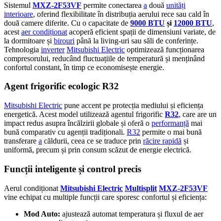
Sistemul
MXZ-2F53VF
permite conectarea
a
două
unități
interioare
, oferind flexibilitate în distribuția aerului rece sau cald în
două camere diferite. Cu o capacitate de
9000 BTU
și
12000 BTU
,
acest
aer condiționat
acoperă eficient spații de dimensiuni variate, de
la dormitoare și
birouri
până la living-uri sau săli de conferințe.
Tehnologia
inverter
Mitsubishi Electric
optimizează funcționarea
compresorului, reducând fluctuațiile de temperatură și menținând
confortul constant, în timp ce economisește energie.
Agent frigorific ecologic R32
Mitsubishi Electric
pune accent pe protecția mediului și eficiența
energetică. Acest model utilizează agentul frigorific
R32
, care are un
impact redus asupra încălzirii globale și oferă o
performanță
mai
bună comparativ cu agenții tradiționali.
R32
permite o mai bună
transferare
a
căldurii, ceea ce se traduce prin
răcire rapidă
și
uniformă, precum și prin consum scăzut de energie electrică.
Funcții inteligente și control precis
Aerul condiționat
Mitsubishi Electric
Multisplit
MXZ-2F53VF
vine echipat cu multiple funcții care sporesc confortul și eficiența:
Mod Auto:
ajustează automat temperatura și fluxul de aer