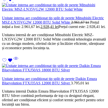
Unitate interna aer conditionat tip split de perete Mitsubishi Electric
MSZ-LN35VG2W 12000 BTU Solid White
2.961,67
lei
Prețul
inițial a fost: 2.961,67 lei.
2.928,41
lei
Prețul curent este: 2.928,41 lei.
Unitatea internă de aer condiționat Mitsubishi Electric MSZ-
LN35VG2W 12000 BTU Solid White combină tehnologia avansată
cu un design modern, oferind răcire și încălzire eficiente, silențioase
și economice pentru locuința ta.
Unitate interna aer conditionat tip split de perete Daikin Emura
Bluevolution FTXJ35AS 12000 BTU Silver
3.795,01
lei
Unitatea internă Daikin Emura Bluevolution FTXJ35AS 12000
BTU Silver combină performanța de top cu designul elegant,
oferind aer condiționat eficient și confort termic perfect pentru orice
locuință sau birou.