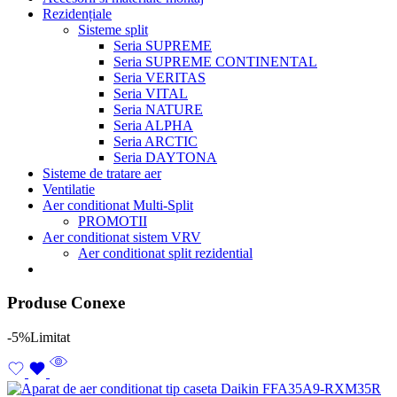
Rezidențiale
Sisteme split
Seria SUPREME
Seria SUPREME CONTINENTAL
Seria VERITAS
Seria VITAL
Seria NATURE
Seria ALPHA
Seria ARCTIC
Seria DAYTONA
Sisteme de tratare aer
Ventilatie
Aer conditionat Multi-Split
PROMOTII
Aer conditionat sistem VRV
Aer conditionat split rezidential
Produse Conexe
-5%
Limitat