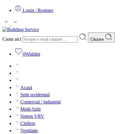
Login / Register
Cauta aici
Căutare
0
Wishlist
Acasă
Split rezidential
Comercial / industrial
Multi-Split
Sistem VRV
Chillere
Ventilatie