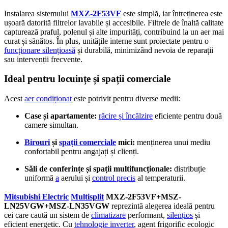
Instalarea sistemului
MXZ-2F53VF
este simplă, iar întreținerea este
ușoară datorită filtrelor lavabile și accesibile. Filtrele de înaltă calitate
capturează praful, polenul și alte impurități, contribuind la un aer mai
curat și sănătos. În plus, unitățile interne sunt proiectate pentru o
funcționare silențioasă
și durabilă, minimizând nevoia de reparații
sau intervenții frecvente.
Ideal pentru locuințe și spații comerciale
Acest
aer condiționat
este potrivit pentru diverse medii:
Case și apartamente:
răcire și încălzire
eficiente pentru două
camere simultan.
Birouri
și
spații comerciale
mici:
menținerea unui mediu
confortabil pentru angajați și clienți.
Săli de conferințe și spații multifuncționale:
distribuție
uniformă
a
aerului și
control precis
al temperaturii.
Mitsubishi Electric
Multisplit
MXZ-2F53VF+MSZ-
LN25VGW+MSZ-LN35VGW
reprezintă alegerea ideală pentru
cei care caută un sistem de
climatizare
performant,
silențios
și
eficient energetic. Cu
tehnologie inverter
, agent frigorific ecologic