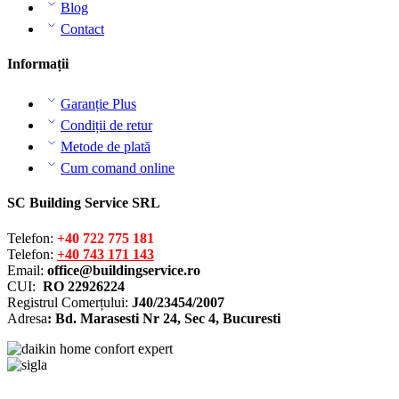
Blog
Contact
Informații
Garanție Plus
Condiții de retur
Metode de plată
Cum comand online
SC Building Service SRL
Telefon:
+40 722 775 181
Telefon:
+40 743 171 143
Email:
office@buildingservice.ro
CUI:
RO 22926224
Registrul
Comerțului
:
J40/23454/2007
Adresa
: Bd. Marasesti Nr 24, Sec 4, Bucuresti
Solutionarea online a litigiilor