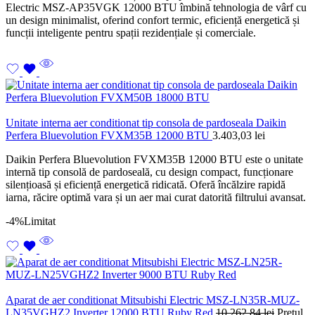
Electric MSZ-AP35VGK 12000 BTU îmbină tehnologia de vârf cu
un design minimalist, oferind confort termic, eficiență energetică și
funcții inteligente pentru spații rezidențiale și comerciale.
Unitate interna aer conditionat tip consola de pardoseala Daikin
Perfera Bluevolution FVXM35B 12000 BTU
3.403,03
lei
Daikin Perfera Bluevolution FVXM35B 12000 BTU este o unitate
internă tip consolă de pardoseală, cu design compact, funcționare
silențioasă și eficiență energetică ridicată. Oferă încălzire rapidă
iarna, răcire optimă vara și un aer mai curat datorită filtrului avansat.
-4%
Limitat
Aparat de aer conditionat Mitsubishi Electric MSZ-LN35R-MUZ-
LN35VGHZ2 Inverter 12000 BTU Ruby Red
10.262,84
lei
Prețul