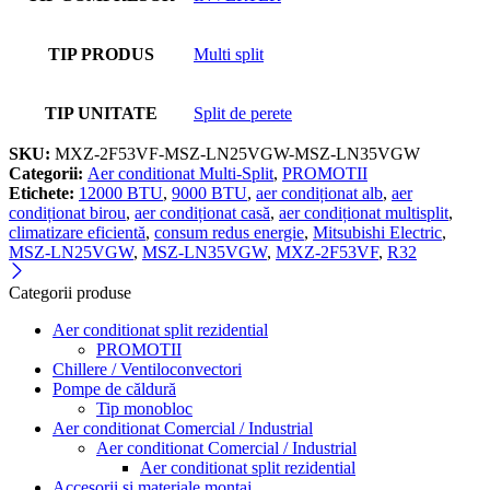
TIP PRODUS
Multi split
TIP UNITATE
Split de perete
SKU:
MXZ-2F53VF-MSZ-LN25VGW-MSZ-LN35VGW
Categorii:
Aer conditionat Multi-Split
,
PROMOTII
Etichete:
12000 BTU
,
9000 BTU
,
aer condiționat alb
,
aer
condiționat birou
,
aer condiționat casă
,
aer condiționat multisplit
,
climatizare eficientă
,
consum redus energie
,
Mitsubishi Electric
,
MSZ-LN25VGW
,
MSZ-LN35VGW
,
MXZ-2F53VF
,
R32
Categorii produse
Aer conditionat split rezidential
PROMOTII
Chillere / Ventiloconvectori
Pompe de căldură
Tip monobloc
Aer conditionat Comercial / Industrial
Aer conditionat Comercial / Industrial
Aer conditionat split rezidential
Accesorii si materiale montaj