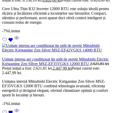
inițial a fost: 6.558,16 lei.
6.426,00
lei
Prețul curent este: 6.426,00 lei.
Gree Ultra Thin R32 Inverter 12000 BTU este soluția ideală pentru
răcirea și încălzirea eficientă a locuințelor sau birourilor. Compact,
silențios și performant, acest aparat duct oferă control inteligent și
consum redus de energie.
-7%
Limitat
Unitate interna aer conditionat tip split de perete Mitsubishi Electric
Kirigamine Zen SIlver MSZ-EF35VGKS 12000 BTU
2.621,81
lei
Prețul inițial a fost: 2.621,81 lei.
2.447,99
lei
Prețul curent este:
2.447,99 lei.
Unitatea internă Mitsubishi Electric Kirigamine Zen Silver MSZ-
EF35VGKS 12000 BTU combină tehnologia avansată, eficiența
energetică și designul elegant, oferind climatizare optimă și confort
sporit în locuințe și birouri.
-1%
Limitat