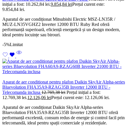
inițial a fost: 10.262,84 lei.
9.854,84
lei
Prețul curent este:
9.854,84 lei.
Aparatul de aer condiționat Mitsubishi Electric MSZ-LN35R /
MUZ-LN35VGHZ2 Inverter 12000 BTU Ruby Red oferă
performanță superioară, eficiență energetică și un design modern,
ideal pentru locuințe sau birouri.
-5%
Limitat
Aparat de aer conditionat pentru plafon Daikin SkyAir Alpha-series
Bluevolution FHA35A9-RZAG35B Inverter 12000 BTU -
Telecomanda inclusa
12.769,38
lei
Prețul inițial a fost:
12.769,38 lei.
12.126,06
lei
Prețul curent este: 12.126,06 lei.
Aparatul de aer condiționat Daikin SkyAir Alpha-series
Bluevolution FHA35A9-RZAG35B Inverter 12000 BTU oferă
performanță excelentă, consum redus de energie și control facil prin
telecomandă, ideal pentru spații comerciale și rezidențiale.