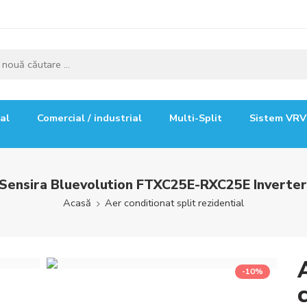
ial
Comercial / industrial
Multi-Split
Sistem VRV
n Sensira Bluevolution FTXC25E-RXC25E Inverte
Acasă
Aer conditionat split rezidential
-10%