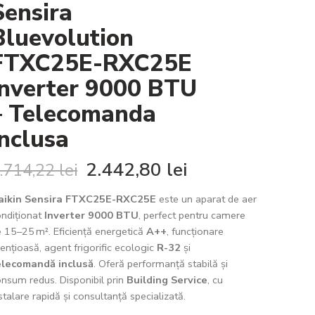
Sensira
Bluevolution
FTXC25E-RXC25E
Inverter 9000 BTU
– Telecomanda
inclusa
2.442,80
lei
.714,22
lei
aikin Sensira FTXC25E-RXC25E
este un aparat de aer
ndiționat
Inverter 9000 BTU
, perfect pentru camere
 15–25 m². Eficiență energetică
A++
, funcționare
lențioasă, agent frigorific ecologic
R-32
și
elecomandă inclusă
. Oferă performanță stabilă și
nsum redus. Disponibil prin
Building Service
, cu
stalare rapidă și consultanță specializată.