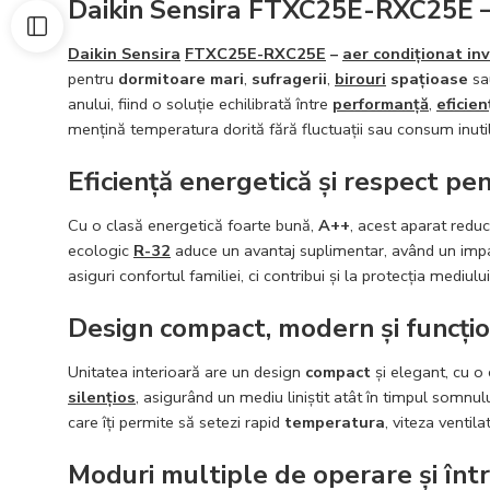
Daikin Sensira FTXC25E-RXC25E – 
Daikin Sensira
FTXC25E-RXC25E
–
aer condiționat in
pentru
dormitoare mari
,
sufragerii
,
birouri
spațioase
sa
anului, fiind o soluție echilibrată între
performanță
,
eficie
mențină temperatura dorită fără fluctuații sau consum inuti
Eficiență energetică și respect pe
Cu o clasă energetică foarte bună,
A++
, acest aparat reduc
ecologic
R-32
aduce un avantaj suplimentar, având un impac
asiguri confortul familiei, ci contribui și la protecția mediului
Design compact, modern și funcțio
Unitatea interioară are un design
compact
și elegant, cu o 
silențios
, asigurând un mediu liniștit atât în timpul somnulu
care îți permite să setezi rapid
temperatura
, viteza ventil
Moduri multiple de operare și într