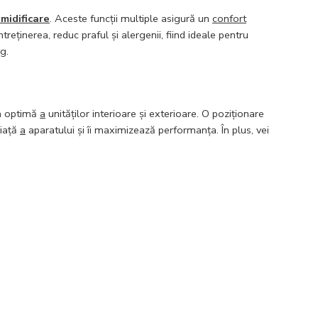
midificare
. Aceste funcții multiple asigură un
confort
ntreținerea, reduc praful și alergenii, fiind ideale pentru
g.
ea optimă
a
unităților interioare și exterioare. O poziționare
viață
a
aparatului și îi maximizează performanța. În plus, vei