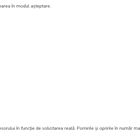
area în modul aşteptare.
rului în funcţie de solicitarea reală. Pornirile şi opririle în număr m