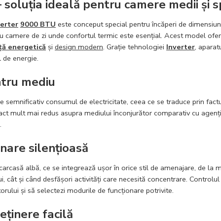
soluția ideală pentru camere medii și s
verter
9000 BTU
este conceput special pentru încăperi de dimensiuni
u camere de zi unde confortul termic este esențial. Acest model ofe
nță energetică
și
design modern
. Grație tehnologiei
Inverter
, aparat
l de energie.
ntru mediu
e semnificativ consumul de electricitate, ceea ce se traduce prin factur
t mult mai redus asupra mediului înconjurător comparativ cu agenții f
.
nare silențioasă
carcasă albă, ce se integrează ușor în orice stil de amenajare, de la 
i, cât și când desfășori activități care necesită concentrare. Controlul 
atorului și să selectezi modurile de funcționare potrivite.
eținere facilă