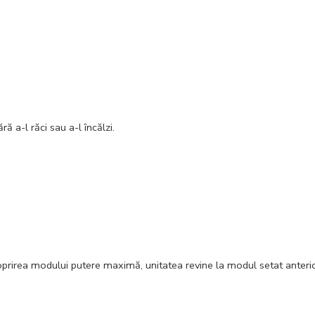
ră a-l răci sau a-l încălzi.
 oprirea modului putere maximă, unitatea revine la modul setat anterio