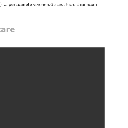
...
persoanele
vizionează acest lucru chiar acum
tare