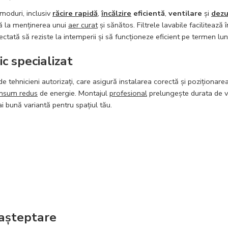
moduri, inclusiv
răcire rapidă
,
încălzire
eficientă
,
ventilare
și
dezu
ă la menținerea unui
aer curat
și sănătos. Filtrele lavabile facilitează î
ctată să reziste la intemperii și să funcționeze eficient pe termen lun
c specializat
de tehnicieni autorizați, care asigură instalarea corectă și poziționar
nsum redus
de energie. Montajul
profesional
prelungește durata de 
 bună variantă pentru spațiul tău.
 aşteptare