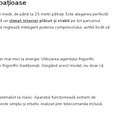
pațioase
 medii, de până la 25 metri pătrați. Este alegerea perfectă
ră un
climat interior
plăcut și stabil
pe tot parcursul
ul reglează inteligent puterea compresorului, astfel încât să
i mai mici la energie. Utilizarea agentului frigorific
rigorifici tradiționali. Alegând acest model, nu doar că
minimalist la clasic. Aparatul funcționează extrem de
este simplu și intuitiv, realizat prin telecomanda inclusă,