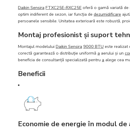
Daikin Sensira
FTXC25E-RXC25E
oferă o gamă variată de 
optim indiferent de sezon, iar funcția de
dezumidificare
ajut
persoanele sensibile. Unitatea exterioară este robustă, proie
Montaj profesionist și suport tehni
Montajul modelului
Daikin Sensira
9000 BTU
este realizat 
corectă garantează o distribuție uniformă
a
aerului și un
co
beneficia de consultanță specializată pentru
a
alege cea mai
Beneficii
Economie de energie în modul de