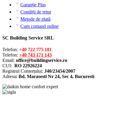
Garanție Plus
Condiții de retur
Metode de plată
Cum comand online
SC Building Service SRL
Telefon:
+40 722 775 181
Telefon:
+40 743 171 143
Email:
office@buildingservice.ro
CUI:
RO 22926224
Registrul
Comerțului
:
J40/23454/2007
Adresa
: Bd. Marasesti Nr 24, Sec 4, Bucuresti
Solutionarea online a litigiilor
ANPC – SAL