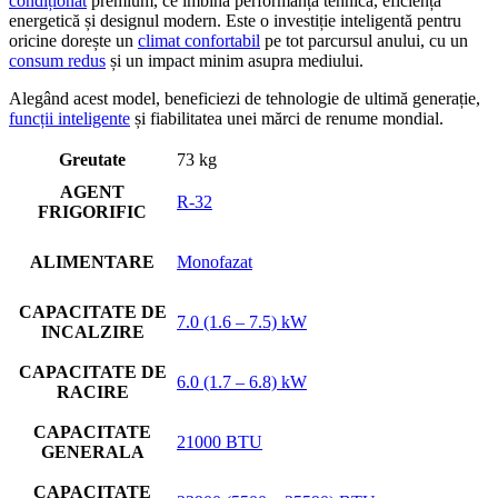
condiționat
premium, ce îmbină performanța tehnică, eficiența
energetică și designul modern. Este o investiție inteligentă pentru
oricine dorește un
climat confortabil
pe tot parcursul anului, cu un
consum redus
și un impact minim asupra mediului.
Alegând acest model, beneficiezi de tehnologie de ultimă generație,
funcții inteligente
și fiabilitatea unei mărci de renume mondial.
Greutate
73 kg
AGENT
R-32
FRIGORIFIC
ALIMENTARE
Monofazat
CAPACITATE DE
7.0 (1.6 – 7.5) kW
INCALZIRE
CAPACITATE DE
6.0 (1.7 – 6.8) kW
RACIRE
CAPACITATE
21000 BTU
GENERALA
CAPACITATE