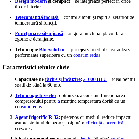
Design modern
și compact
– se integrează perfect în orice
tip de interior.
Telecomandă inclusă
– control simplu și rapid al setărilor de
temperatură și funcții.
Funcționare silențioasă
– asigură un climat plăcut fără
zgomote deranjante.
Tehnologie
Bluevolution
– protejează mediul și garantează
performanțe superioare cu un
consum redus
.
Caracteristici tehnice cheie
Capacitate de
răcire și încălzire
:
21000 BTU
– ideal pentru
spații de până la 60 mp.
Tehnologie Inverter
: optimizează constant funcționarea
compresorului pentru
a
menține temperatura dorită cu un
consum redus
.
Agent frigorific R-32
: prietenos cu mediul, reduce impactul
asupra stratului de ozon și asigură o
eficiență energetică
crescută.
Nivel de zgomot redus
: modul
silențios
îți oferă
confort