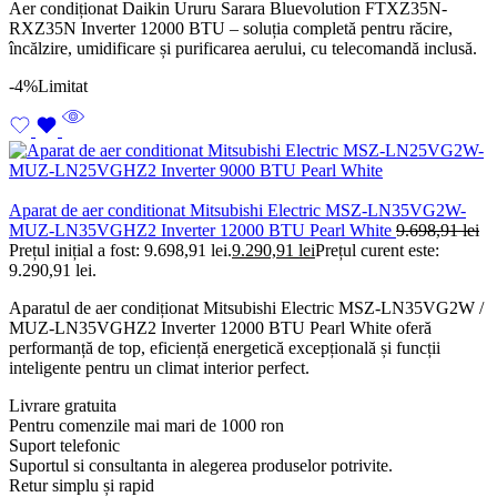
Aer condiționat Daikin Ururu Sarara Bluevolution FTXZ35N-
RXZ35N Inverter 12000 BTU – soluția completă pentru răcire,
încălzire, umidificare și purificarea aerului, cu telecomandă inclusă.
-4%
Limitat
Aparat de aer conditionat Mitsubishi Electric MSZ-LN35VG2W-
MUZ-LN35VGHZ2 Inverter 12000 BTU Pearl White
9.698,91
lei
Prețul inițial a fost: 9.698,91 lei.
9.290,91
lei
Prețul curent este:
9.290,91 lei.
Aparatul de aer condiționat Mitsubishi Electric MSZ-LN35VG2W /
MUZ-LN35VGHZ2 Inverter 12000 BTU Pearl White oferă
performanță de top, eficiență energetică excepțională și funcții
inteligente pentru un climat interior perfect.
Livrare gratuita
Pentru comenzile mai mari de 1000 ron
Suport telefonic
Suportul si consultanta in alegerea produselor potrivite.
Retur simplu și rapid