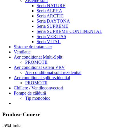
Sisteme split
Seria NATURE
Seria ALPHA
Seria ARCTIC
Seria DAYTONA
Seria SUPREME
Seria SUPREME CONTINENTAL
Seria VERITAS
Seria VITAL
Sisteme de tratare aer
Ventilatie
Aer conditionat Multi-Split
PROMOTII
Aer conditionat sistem VRV
Aer conditionat split rezidential
Aer conditionat split rezidential
PROMOTII
Chillere / Ventiloconvectori
Pompe de căldură
Tip monobloc
Produse Conexe
-5%
Limitat