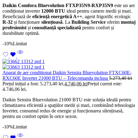
Daikin Comfora Bluevolution FTXP35N9-RXP35N9
este un aer
condiționat inverter
12000 BTU
ideal pentru camere medii și mari.
Beneficiază de
eficiență energetică A++
, agent frigorific ecologic
R-32
și funcționare
silențioasă
. La
Building Service
oferim
montaj
profesionist
și
consultanță specializată
pentru confort și
durabilitate optimă.
-10%
Limitat
Aparat de aer conditionat Daikin Sensira Bluevolution FTXC60E-
RXC60E Inverter 21000 BTU – Telecomanda inclusa
5.273,40
lei
Prețul inițial a fost: 5.273,40 lei.
4.746,06
lei
Prețul curent este:
4.746,06 lei.
Daikin Sensira Bluevolution 21000 BTU este soluția ideală pentru
climatizarea eficientă a spațiilor medii și mari, combinând tehnologia
Inverter, consumul redus de energie și funcționarea silențioasă,
pentru un confort optim în orice sezon.
-10%
Limitat