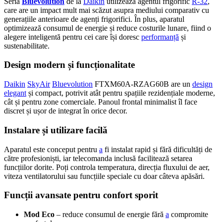
Seria
Bluevolution
de la
Daikin
utilizează agentul frigorific
R-32
,
care are un impact mult mai scăzut asupra mediului comparativ cu
generațiile anterioare de agenți frigorifici. În plus, aparatul
optimizează consumul de energie și reduce costurile lunare, fiind o
alegere inteligentă pentru cei care își doresc
performanță
și
sustenabilitate.
Design modern și funcționalitate
Daikin
SkyAir
Bluevolution
FTXM60A-RZAG60B are un
design
elegant
și compact, potrivit atât pentru spațiile rezidențiale moderne,
cât și pentru zone comerciale. Panoul frontal minimalist îl face
discret și ușor de integrat în orice decor.
Instalare și utilizare facilă
Aparatul este conceput pentru
a
fi instalat rapid și fără dificultăți de
către profesioniști, iar telecomanda inclusă facilitează setarea
funcțiilor dorite. Poți controla temperatura, direcția fluxului de aer,
viteza ventilatorului sau funcțiile speciale cu doar câteva apăsări.
Funcții avansate pentru confort sporit
Mod Eco
– reduce consumul de energie fără
a
compromite