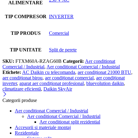
ALIMENTARE
TIP COMPRESOR
INVERTER
TIP PRODUS
Comercial
TIP UNITATE
Split de perete
SKU:
FTXM60A-RZAG60B
Categorii:
Aer conditionat
Comercial / Industrial
,
Aer conditionat Comercial / Industrial
Etichete:
AC Daikin cu telecomanda
,
aer condiționat 21000 BTU
,
aer condiționat birou
,
aer condiționat comercial
,
aer condiționat
inverter
,
aparat aer condiționat profesional
,
bluevolution daikin
,
climatizare eficientă
,
Daikin SkyAir
Categorii produse
Aer conditionat Comercial / Industrial
Aer conditionat Comercial / Industrial
Aer conditionat split rezidential
Accesorii si materiale montaj
Rezidențiale