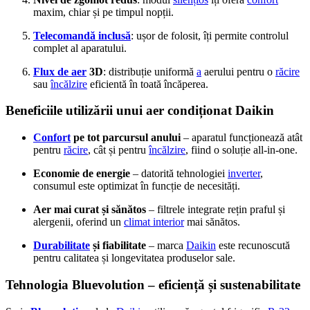
maxim, chiar și pe timpul nopții.
Telecomandă inclusă
: ușor de folosit, îți permite controlul
complet al aparatului.
Flux de aer
3D
: distribuție uniformă
a
aerului pentru o
răcire
sau
încălzire
eficientă în toată încăperea.
Beneficiile utilizării unui aer condiționat Daikin
Confort
pe tot parcursul anului
– aparatul funcționează atât
pentru
răcire
, cât și pentru
încălzire
, fiind o soluție all-in-one.
Economie de energie
– datorită tehnologiei
inverter
,
consumul este optimizat în funcție de necesități.
Aer mai curat și sănătos
– filtrele integrate rețin praful și
alergenii, oferind un
climat interior
mai sănătos.
Durabilitate
și fiabilitate
– marca
Daikin
este recunoscută
pentru calitatea și longevitatea produselor sale.
Tehnologia Bluevolution – eficiență și sustenabilitate