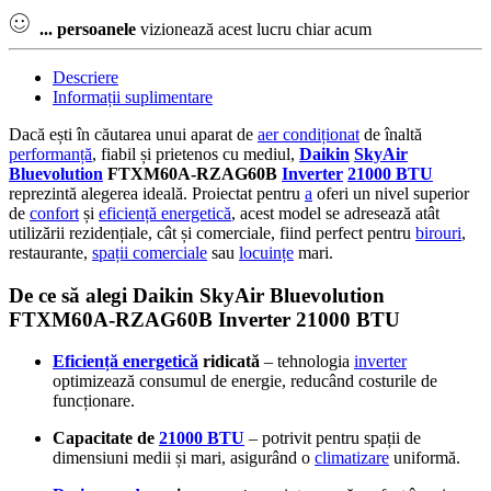
...
persoanele
vizionează acest lucru chiar acum
Descriere
Informații suplimentare
Dacă ești în căutarea unui aparat de
aer condiționat
de înaltă
performanță
, fiabil și prietenos cu mediul,
Daikin
SkyAir
Bluevolution
FTXM60A-RZAG60B
Inverter
21000 BTU
reprezintă alegerea ideală. Proiectat pentru
a
oferi un nivel superior
de
confort
și
eficiență energetică
, acest model se adresează atât
utilizării rezidențiale, cât și comerciale, fiind perfect pentru
birouri
,
restaurante,
spații comerciale
sau
locuințe
mari.
De ce să alegi Daikin SkyAir Bluevolution
FTXM60A-RZAG60B Inverter 21000 BTU
Eficiență energetică
ridicată
– tehnologia
inverter
optimizează consumul de energie, reducând costurile de
funcționare.
Capacitate de
21000 BTU
– potrivit pentru spații de
dimensiuni medii și mari, asigurând o
climatizare
uniformă.