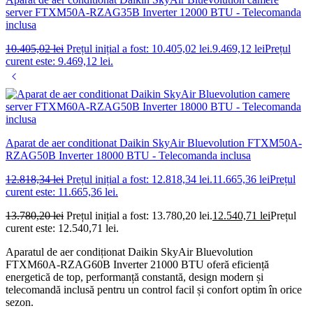
server FTXM50A-RZAG35B Inverter 12000 BTU - Telecomanda
inclusa
10.405,02
lei
Prețul inițial a fost: 10.405,02 lei.
9.469,12
lei
Prețul
curent este: 9.469,12 lei.
Aparat de aer conditionat Daikin SkyAir Bluevolution FTXM50A-
RZAG50B Inverter 18000 BTU - Telecomanda inclusa
12.818,34
lei
Prețul inițial a fost: 12.818,34 lei.
11.665,36
lei
Prețul
curent este: 11.665,36 lei.
13.780,20
lei
Prețul inițial a fost: 13.780,20 lei.
12.540,71
lei
Prețul
curent este: 12.540,71 lei.
Aparatul de aer condiționat Daikin SkyAir Bluevolution
FTXM60A-RZAG60B Inverter 21000 BTU oferă eficiență
energetică de top, performanță constantă, design modern și
telecomandă inclusă pentru un control facil și confort optim în orice
sezon.