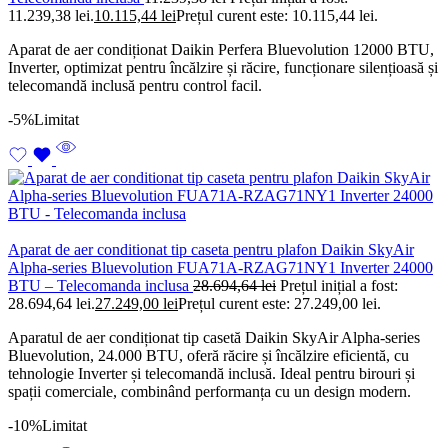
11.239,38 lei.
10.115,44
lei
Prețul curent este: 10.115,44 lei.
Aparat de aer condiționat Daikin Perfera Bluevolution 12000 BTU,
Inverter, optimizat pentru încălzire și răcire, funcționare silențioasă și
telecomandă inclusă pentru control facil.
-5%
Limitat
Aparat de aer conditionat tip caseta pentru plafon Daikin SkyAir
Alpha-series Bluevolution FUA71A-RZAG71NY1 Inverter 24000
BTU – Telecomanda inclusa
28.694,64
lei
Prețul inițial a fost:
28.694,64 lei.
27.249,00
lei
Prețul curent este: 27.249,00 lei.
Aparatul de aer condiționat tip casetă Daikin SkyAir Alpha-series
Bluevolution, 24.000 BTU, oferă răcire și încălzire eficientă, cu
tehnologie Inverter și telecomandă inclusă. Ideal pentru birouri și
spații comerciale, combinând performanța cu un design modern.
-10%
Limitat