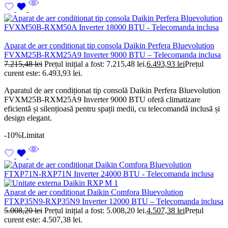
Aparat de aer conditionat tip consola Daikin Perfera Bluevolution
FVXM25B-RXM25A9 Inverter 9000 BTU – Telecomanda inclusa
7.215,48
lei
Prețul inițial a fost: 7.215,48 lei.
6.493,93
lei
Prețul
curent este: 6.493,93 lei.
Aparatul de aer condiționat tip consolă Daikin Perfera Bluevolution
FVXM25B-RXM25A9 Inverter 9000 BTU oferă climatizare
eficientă și silențioasă pentru spații medii, cu telecomandă inclusă și
design elegant.
-10%
Limitat
Aparat de aer conditionat Daikin Comfora Bluevolution
FTXP35N9-RXP35N9 Inverter 12000 BTU – Telecomanda inclusa
5.008,20
lei
Prețul inițial a fost: 5.008,20 lei.
4.507,38
lei
Prețul
curent este: 4.507,38 lei.