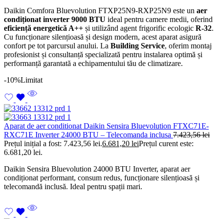
Daikin Comfora Bluevolution FTXP25N9-RXP25N9 este un
aer
condiționat inverter 9000 BTU
ideal pentru camere medii, oferind
eficiență energetică A++
și utilizând agent frigorific ecologic
R-32
.
Cu funcționare silențioasă și design modern, acest aparat asigură
confort pe tot parcursul anului. La
Building Service
, oferim montaj
profesionist și consultanță specializată pentru instalarea optimă și
performanță garantată a echipamentului tău de climatizare.
-10%
Limitat
Aparat de aer conditionat Daikin Sensira Bluevolution FTXC71E-
RXC71E Inverter 24000 BTU – Telecomanda inclusa
7.423,56
lei
Prețul inițial a fost: 7.423,56 lei.
6.681,20
lei
Prețul curent este:
6.681,20 lei.
Daikin Sensira Bluevolution 24000 BTU Inverter, aparat aer
condiționat performant, consum redus, funcționare silențioasă și
telecomandă inclusă. Ideal pentru spații mari.