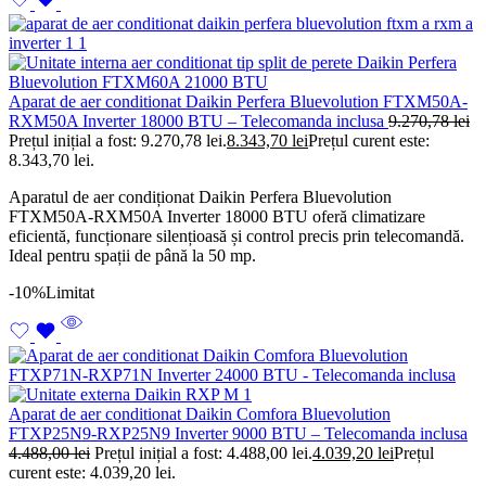
Aparat de aer conditionat Daikin Perfera Bluevolution FTXM50A-
RXM50A Inverter 18000 BTU – Telecomanda inclusa
9.270,78
lei
Prețul inițial a fost: 9.270,78 lei.
8.343,70
lei
Prețul curent este:
8.343,70 lei.
Aparatul de aer condiționat Daikin Perfera Bluevolution
FTXM50A-RXM50A Inverter 18000 BTU oferă climatizare
eficientă, funcționare silențioasă și control precis prin telecomandă.
Ideal pentru spații de până la 50 mp.
-10%
Limitat
Aparat de aer conditionat Daikin Comfora Bluevolution
FTXP25N9-RXP25N9 Inverter 9000 BTU – Telecomanda inclusa
4.488,00
lei
Prețul inițial a fost: 4.488,00 lei.
4.039,20
lei
Prețul
curent este: 4.039,20 lei.