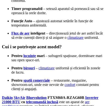
confortul.
Timer programabil
– setează aparatul să pornească sau să se
oprească la orele dorite.
Funcție Auto
– ajustează automat setările în funcție de
temperatura ambientală.
Flux de aer
inteligent
– direcționează jetul de aer astfel încât
să evite curenții direcți și să asigure o
climatizare
uniformă.
Cui i se potrivește acest model?
Pentru
locuințe
mari
– sufragerii spațioase, dormitoare mari
sau open space-uri.
Pentru
birouri
–
climatizare
uniformă și eficientă în zonele
de lucru.
Pentru
spații comerciale
– restaurante, magazine,
showroom-uri, unde este nevoie de
confort
constant pentru
clienți și angajați.
Daikin
SkyAir
Bluevolution
FTXM60A-RZAG60B
Inverter
21000 BTU
cu
telecomandă inclusă
este un aparat de
aer