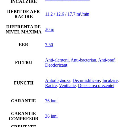
INCALZIRE
DEBIT DE AER
11.2 / 12.6 / 17.7 m³/min
RACIRE
DIFERENTA DE
30 m
NIVEL MAXIMA
EER
3.50
Anti-alergeni
,
Anti-bacterian
,
Anti-praf
,
FILTRU
Deodorizant
Autodiagnoza
,
Dezumidificare
,
Incalzire
,
FUNCTII
Racire
,
Ventilatie
,
Detectarea prezentei
GARANTIE
36 luni
GARANTIE
36 luni
COMPRESOR
GREUTATE