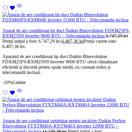
Aparat de aer conditionat tip duct Daikin Bluevolution FDXM25F9-
RXM25N9 Inverter 9000 BTU – Telecomanda inclusa
6.747,29
lei
Prețul inițial a fost: 6.747,29 lei.
6.407,36
lei
Prețul curent este:
6.407,36 lei.
Aparatul de aer condiționat tip duct Daikin Bluevolution
FDXM25F9-RXM25N9 Inverter 9000 BTU oferă climatizare
eficientă și discretă pentru spații medii, cu consum redus și
telecomandă inclusă.
-10%
Limitat
Aparat de aer conditionat optimizat pentru incalzire Daikin Perfera
Bluevolution FTXTM40A-RXTM40A Inverter 12000 BTU –
Telecomanda inclusa
11.239,38
lei
Prețul inițial a fost: