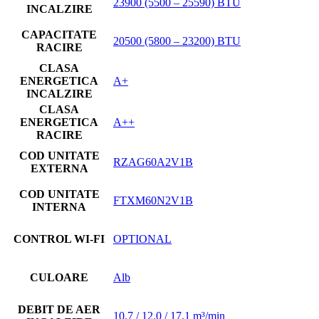
23900 (5500 – 25590) BTU
INCALZIRE
CAPACITATE
20500 (5800 – 23200) BTU
RACIRE
CLASA
ENERGETICA
A+
INCALZIRE
CLASA
ENERGETICA
A++
RACIRE
COD UNITATE
RZAG60A2V1B
EXTERNA
COD UNITATE
FTXM60N2V1B
INTERNA
CONTROL WI-FI
OPTIONAL
CULOARE
Alb
DEBIT DE AER
10.7 / 12.0 / 17.1 m³/min