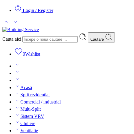
Login / Register
Cauta aici
Căutare
0
Wishlist
Acasă
Split rezidential
Comercial / industrial
Multi-Split
Sistem VRV
Chillere
Ventilatie