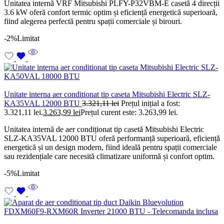
Unitatea internă VRF Mitsubishi PLFY-P32VBM-E casetă 4 direcții
3.6 kW oferă confort termic optim și eficiență energetică superioară,
fiind alegerea perfectă pentru spații comerciale și birouri.
-2%
Limitat
Unitate interna aer conditionat tip caseta Mitsubishi Electric SLZ-
KA35VAL 12000 BTU
3.321,11
lei
Prețul inițial a fost:
3.321,11 lei.
3.263,99
lei
Prețul curent este: 3.263,99 lei.
Unitatea internă de aer condiționat tip casetă Mitsubishi Electric
SLZ-KA35VAL 12000 BTU oferă performanță superioară, eficiență
energetică și un design modern, fiind ideală pentru spații comerciale
sau rezidențiale care necesită climatizare uniformă și confort optim.
-5%
Limitat