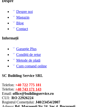
Despre
Despre noi
Magazin
Blog
Contact
Informații
Garanție Plus
Condiții de retur
Metode de plată
Cum comand online
SC Building Service SRL
Telefon:
+40 722 775 181
Telefon:
+40 743 171 143
Email:
office@buildingservice.ro
CUI:
RO 22926224
Registrul
Comerțului
:
J40/23454/2007
Adresa
: Bd. Marasesti Nr 24, Sec 4, Bucuresti