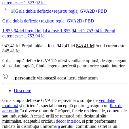
curent este: 1.523,92 lei.
Grila dubla deflexie+registru reglaj GVA2D+PBD
1.855,94
lei
Prețul inițial a fost: 1.855,94 lei.
1.753,94
lei
Prețul
curent este: 1.753,94 lei.
947,41
lei
Prețul inițial a fost: 947,41 lei.
845,41
lei
Prețul curent este:
845,41 lei.
Grila simplă deflexie GVA1D oferă ventilație optimă, design elegant
și instalare rapidă, fiind alegerea perfectă pentru orice spațiu interior.
...
persoanele
vizionează acest lucru chiar acum
Descriere
Grila simplă deflexie GVA1D reprezintă o soluție de
ventilație
modernă
și eficientă, special concepută pentru
a
asigura un
flux de
aer optim
în diverse tipuri de încăperi, fie ele rezidențiale, comerciale
sau industriale. Această grilă se remarcă prin designul său
minimalist, adaptabil oricărui
decor interior
, și prin performanța
ridicată în distribuția uniformă
a
aerului, contribuind astfel la un