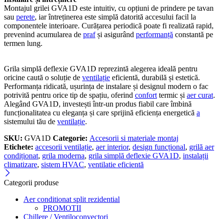
Montajul grilei GVA1D este intuitiv, cu opțiuni de prindere pe tavan
sau
perete
, iar întreținerea este simplă datorită accesului facil la
componentele interioare. Curățarea periodică poate fi realizată rapid,
prevenind acumularea de
praf
și asigurând
performanță
constantă pe
termen lung.
Grila simplă deflexie GVA1D reprezintă alegerea ideală pentru
oricine caută o soluție de
ventilație
eficientă, durabilă și estetică.
Performanța ridicată, ușurința de instalare și designul modern o fac
potrivită pentru orice tip de spațiu, oferind
confort
termic și
aer curat
.
Alegând GVA1D, investești într-un produs fiabil care îmbină
funcționalitatea cu eleganța și care sprijină eficiența energetică
a
sistemului tău de
ventilație
.
SKU:
GVA1D
Categorie:
Accesorii si materiale montaj
Etichete:
accesorii ventilație
,
aer interior
,
design funcțional
,
grilă aer
condiționat
,
grila moderna
,
grila simplă deflexie GVA1D
,
instalații
climatizare
,
sistem HVAC
,
ventilatie eficientă
Categorii produse
Aer conditionat split rezidential
PROMOTII
Chillere / Ventiloconvectori