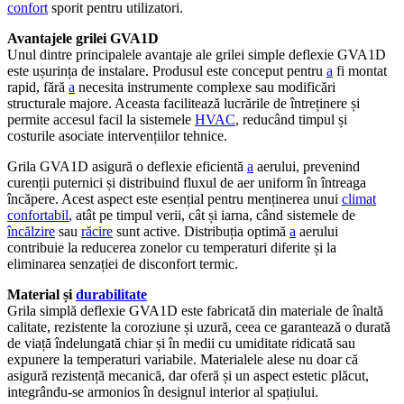
confort
sporit pentru utilizatori.
Avantajele grilei GVA1D
Unul dintre principalele avantaje ale grilei simple deflexie GVA1D
este ușurința de instalare. Produsul este conceput pentru
a
fi montat
rapid, fără
a
necesita instrumente complexe sau modificări
structurale majore. Aceasta facilitează lucrările de întreținere și
permite accesul facil la sistemele
HVAC
, reducând timpul și
costurile asociate intervențiilor tehnice.
Grila GVA1D asigură o deflexie eficientă
a
aerului, prevenind
curenții puternici și distribuind fluxul de aer uniform în întreaga
încăpere. Acest aspect este esențial pentru menținerea unui
climat
confortabil
, atât pe timpul verii, cât și iarna, când sistemele de
încălzire
sau
răcire
sunt active. Distribuția optimă
a
aerului
contribuie la reducerea zonelor cu temperaturi diferite și la
eliminarea senzației de disconfort termic.
Material și
durabilitate
Grila simplă deflexie GVA1D este fabricată din materiale de înaltă
calitate, rezistente la coroziune și uzură, ceea ce garantează o durată
de viață îndelungată chiar și în medii cu umiditate ridicată sau
expunere la temperaturi variabile. Materialele alese nu doar că
asigură rezistență mecanică, dar oferă și un aspect estetic plăcut,
integrându-se armonios în designul interior al spațiului.