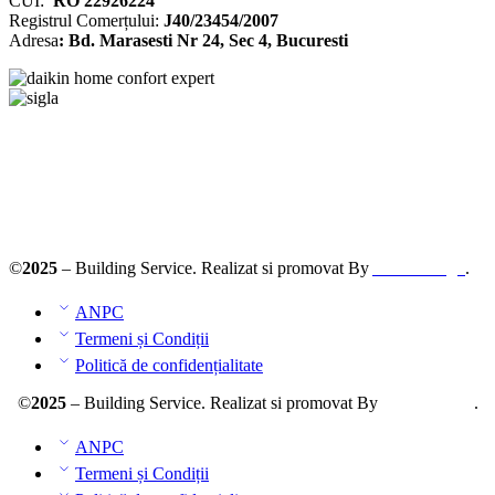
CUI:
RO 22926224
Registrul
Comerțului
:
J40/23454/2007
Adresa
: Bd. Marasesti Nr 24, Sec 4, Bucuresti
Solutionarea online a litigiilor
ANPC – SAL
©
2025
– Building Service. Realizat si promovat By
AllmaDesign
.
ANPC
Termeni și Condiții
Politică de confidențialitate
©
2025
– Building Service. Realizat si promovat By
AllmaDesign
.
ANPC
Termeni și Condiții