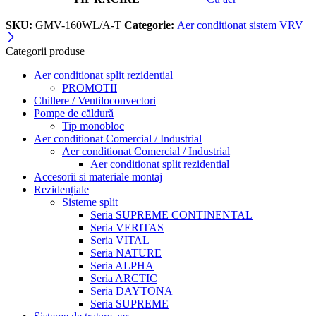
SKU:
GMV-160WL/A-T
Categorie:
Aer conditionat sistem VRV
Categorii produse
Aer conditionat split rezidential
PROMOTII
Chillere / Ventiloconvectori
Pompe de căldură
Tip monobloc
Aer conditionat Comercial / Industrial
Aer conditionat Comercial / Industrial
Aer conditionat split rezidential
Accesorii si materiale montaj
Rezidențiale
Sisteme split
Seria SUPREME CONTINENTAL
Seria VERITAS
Seria VITAL
Seria NATURE
Seria ALPHA
Seria ARCTIC
Seria DAYTONA
Seria SUPREME