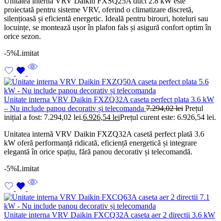
Unitatea internă VRV Daikin FXSQ25A duct 2.8 kW este
proiectată pentru sisteme VRV, oferind o climatizare discretă,
silențioasă și eficientă energetic. Ideală pentru birouri, hoteluri sau
locuințe, se montează ușor în plafon fals și asigură confort optim în
orice sezon.
-5%
Limitat
Unitate interna VRV Daikin FXZQ32A caseta perfect plata 3.6 kW
– Nu include panou decorativ și telecomanda
7.294,02
lei
Prețul
inițial a fost: 7.294,02 lei.
6.926,54
lei
Prețul curent este: 6.926,54 lei.
Unitatea internă VRV Daikin FXZQ32A casetă perfect plată 3.6
kW oferă performanță ridicată, eficiență energetică și integrare
elegantă în orice spațiu, fără panou decorativ și telecomandă.
-5%
Limitat
Unitate interna VRV Daikin FXCQ32A caseta aer 2 directii 3.6 kW