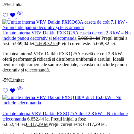
-5%
Limitat
Unitate interna VRV Daikin FXKQ25A caseta de colt 2.8 kW – Nu
include panou decorativ și telecomanda
5.969,04
lei
Prețul inițial a
fost: 5.969,04 lei.
5.668,32
lei
Prețul curent este: 5.668,32 lei.
Unitatea internă VRV Daikin FXKQ25A casetă de colț 2.8 kW
oferă performanță ridicată și distribuție uniformă a aerului. Ideală
pentru spații comerciale sau rezidențiale, aceasta nu include panou
decorativ și telecomandă.
-5%
Limitat
Unitate interna VRV Daikin FXSQ25A duct 2.8 kW – Nu include
telecomanda
6.652,44
lei
Prețul inițial a fost:
6.652,44 lei.
6.317,29
lei
Prețul curent este: 6.317,29 lei.