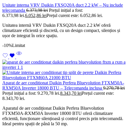
Unitate interna VRV Daikin FXSQ20A duct 2.2 kW – Nu include
telecomanda
6.373,98
lei
Prețul inițial a fost:
6.373,98 lei.
6.052,86
lei
Prețul curent este: 6.052,86 lei.
Unitatea internă VRV Daikin FXSQ20A duct 2.2 kW oferă
climatizare eficientă și discretă, cu un design compact, silențios și
ușor de integrat în orice spațiu.
-10%
Limitat
Aparat de aer conditionat Daikin Perfera Bluevolution FTXM50A-
RXM50A Inverter 18000 BTU – Telecomanda inclusa
9.270,78
lei
Prețul inițial a fost: 9.270,78 lei.
8.343,70
lei
Prețul curent este:
8.343,70 lei.
Aparatul de aer condiționat Daikin Perfera Bluevolution
FTXM50A-RXM50A Inverter 18000 BTU oferă climatizare
eficientă, funcționare silențioasă și control precis prin telecomandă.
Ideal pentru spații de până la 50 mp.