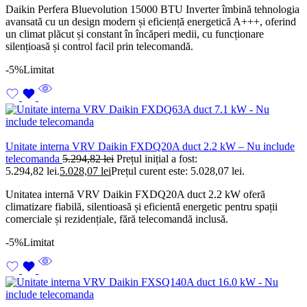
Daikin Perfera Bluevolution 15000 BTU Inverter îmbină tehnologia
avansată cu un design modern și eficiență energetică A+++, oferind
un climat plăcut și constant în încăperi medii, cu funcționare
silențioasă și control facil prin telecomandă.
-5%
Limitat
Unitate interna VRV Daikin FXDQ20A duct 2.2 kW – Nu include
telecomanda
5.294,82
lei
Prețul inițial a fost:
5.294,82 lei.
5.028,07
lei
Prețul curent este: 5.028,07 lei.
Unitatea internă VRV Daikin FXDQ20A duct 2.2 kW oferă
climatizare fiabilă, silentioasă și eficientă energetic pentru spații
comerciale și rezidențiale, fără telecomandă inclusă.
-5%
Limitat