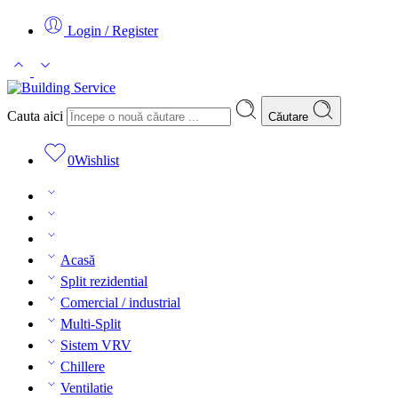
Login / Register
Cauta aici
Căutare
0
Wishlist
Acasă
Split rezidential
Comercial / industrial
Multi-Split
Sistem VRV
Chillere
Ventilatie