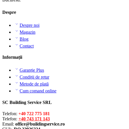
Despre
Despre noi
Magazin
Blog
Contact
Informații
Garanție Plus
Condiții de retur
Metode de plată
Cum comand online
SC Building Service SRL
Telefon:
+40 722 775 181
Telefon:
+40 743 171 143
Email:
office@buildingservice.ro