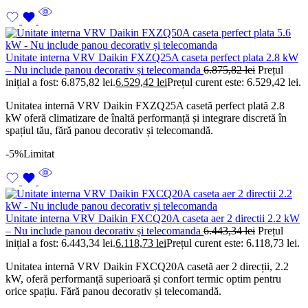
Unitate interna VRV Daikin FXZQ25A caseta perfect plata 2.8 kW
– Nu include panou decorativ și telecomanda
6.875,82
lei
Prețul
inițial a fost: 6.875,82 lei.
6.529,42
lei
Prețul curent este: 6.529,42 lei.
Unitatea internă VRV Daikin FXZQ25A casetă perfect plată 2.8
kW oferă climatizare de înaltă performanță și integrare discretă în
spațiul tău, fără panou decorativ și telecomandă.
-5%
Limitat
Unitate interna VRV Daikin FXCQ20A caseta aer 2 directii 2.2 kW
– Nu include panou decorativ și telecomanda
6.443,34
lei
Prețul
inițial a fost: 6.443,34 lei.
6.118,73
lei
Prețul curent este: 6.118,73 lei.
Unitatea internă VRV Daikin FXCQ20A casetă aer 2 direcții, 2.2
kW, oferă performanță superioară și confort termic optim pentru
orice spațiu. Fără panou decorativ și telecomandă.