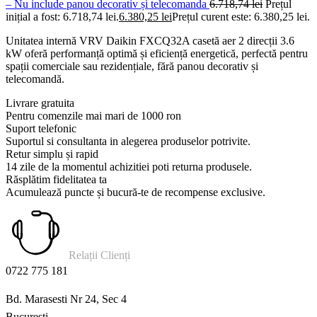
– Nu include panou decorativ și telecomanda
6.718,74
lei
Prețul
inițial a fost: 6.718,74 lei.
6.380,25
lei
Prețul curent este: 6.380,25 lei.
Unitatea internă VRV Daikin FXCQ32A casetă aer 2 direcții 3.6
kW oferă performanță optimă și eficiență energetică, perfectă pentru
spații comerciale sau rezidențiale, fără panou decorativ și
telecomandă.
Livrare gratuita
Pentru comenzile mai mari de 1000 ron
Suport telefonic
Suportul si consultanta in alegerea produselor potrivite.
Retur simplu și rapid
14 zile de la momentul achizitiei poti returna produsele.
Răsplătim fidelitatea ta
Acumulează puncte și bucură-te de recompense exclusive.
Relații Clienți
0722 775 181
Bd. Marasesti Nr 24, Sec 4
Bucuresti.