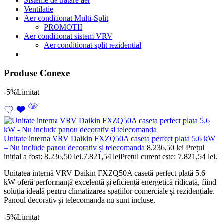
Sisteme de tratare aer
Ventilatie
Aer conditionat Multi-Split
PROMOTII
Aer conditionat sistem VRV
Aer conditionat split rezidential
Produse Conexe
-5%
Limitat
Unitate interna VRV Daikin FXZQ50A caseta perfect plata 5.6 kW
– Nu include panou decorativ și telecomanda
8.236,50
lei
Prețul
inițial a fost: 8.236,50 lei.
7.821,54
lei
Prețul curent este: 7.821,54 lei.
Unitatea internă VRV Daikin FXZQ50A casetă perfect plată 5.6
kW oferă performanță excelentă și eficiență energetică ridicată, fiind
soluția ideală pentru climatizarea spațiilor comerciale și rezidențiale.
Panoul decorativ și telecomanda nu sunt incluse.
-5%
Limitat