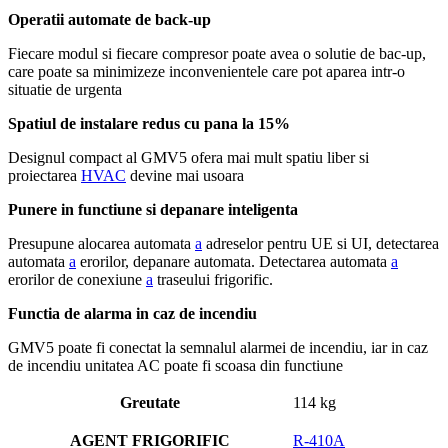
Operatii automate de back-up
Fiecare modul si fiecare compresor poate avea o solutie de bac-up,
care poate sa minimizeze inconvenientele care pot aparea intr-o
situatie de urgenta
Spatiul de instalare redus cu pana la 15%
Designul compact al GMV5 ofera mai mult spatiu liber si
proiectarea
HVAC
devine mai usoara
Punere in functiune si depanare inteligenta
Presupune alocarea automata
a
adreselor pentru UE si UI, detectarea
automata
a
erorilor, depanare automata. Detectarea automata
a
erorilor de conexiune
a
traseului frigorific.
Functia de alarma in caz de incendiu
GMV5 poate fi conectat la semnalul alarmei de incendiu, iar in caz
de incendiu unitatea AC poate fi scoasa din functiune
Greutate
114 kg
AGENT FRIGORIFIC
R-410A