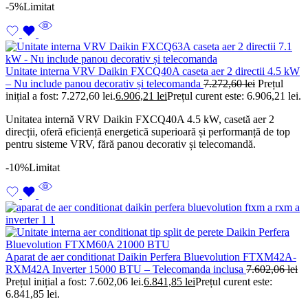
-5%
Limitat
Unitate interna VRV Daikin FXCQ40A caseta aer 2 directii 4.5 kW
– Nu include panou decorativ și telecomanda
7.272,60
lei
Prețul
inițial a fost: 7.272,60 lei.
6.906,21
lei
Prețul curent este: 6.906,21 lei.
Unitatea internă VRV Daikin FXCQ40A 4.5 kW, casetă aer 2
direcții, oferă eficiență energetică superioară și performanță de top
pentru sisteme VRV, fără panou decorativ și telecomandă.
-10%
Limitat
Aparat de aer conditionat Daikin Perfera Bluevolution FTXM42A-
RXM42A Inverter 15000 BTU – Telecomanda inclusa
7.602,06
lei
Prețul inițial a fost: 7.602,06 lei.
6.841,85
lei
Prețul curent este:
6.841,85 lei.