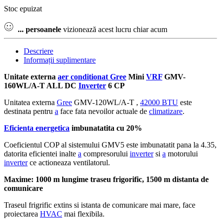
Stoc epuizat
...
persoanele
vizionează acest lucru chiar acum
Descriere
Informații suplimentare
Unitate externa
aer conditionat Gree
Mini
VRF
GMV-
160WL/A-T ALL DC
Inverter
6 CP
Unitatea externa
Gree
GMV-120WL/A-T ,
42000 BTU
este
destinata pentru
a
face fata nevoilor actuale de
climatizare
.
Eficienta energetica
imbunatatita cu 20%
Coeficientul COP al sistemului GMV5 este imbunatatit pana la 4.35,
datorita eficientei inalte
a
compresorului
inverter
si
a
motorului
inverter
ce actioneaza ventilatorul.
Maxime: 1000 m lungime traseu frigorific, 1500 m distanta de
comunicare
Traseul frigrific extins si istanta de comunicare mai mare, face
proiectarea
HVAC
mai flexibila.