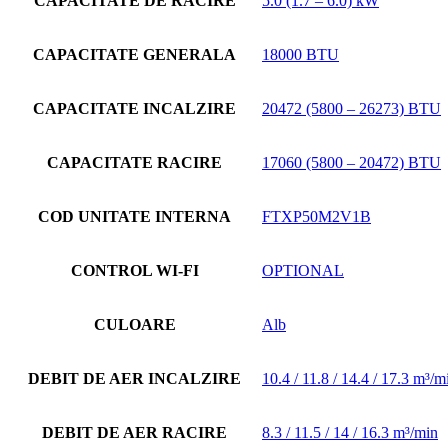
CAPACITATE DE RACIRE
5.0 (1.7 – 6.0) kW
CAPACITATE GENERALA
18000 BTU
CAPACITATE INCALZIRE
20472 (5800 – 26273) BTU
CAPACITATE RACIRE
17060 (5800 – 20472) BTU
COD UNITATE INTERNA
FTXP50M2V1B
CONTROL WI-FI
OPTIONAL
CULOARE
Alb
DEBIT DE AER INCALZIRE
10.4 / 11.8 / 14.4 / 17.3 m³/m
DEBIT DE AER RACIRE
8.3 / 11.5 / 14 / 16.3 m³/min