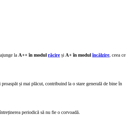
 ajunge la
A++ în modul
răcire
și
A+ în modul
încălzire
, ceea ce
i proaspăt și mai plăcut, contribuind la o stare generală de bine în
 întreținerea periodică să nu fie o corvoadă.