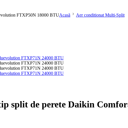
a Bluevolution FTXP50N 18000 BTU
Acasă
Aer conditionat Multi-Split
 tip split de perete Daikin Com