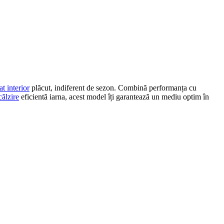
at interior
plăcut, indiferent de sezon. Combină performanța cu
călzire
eficientă iarna, acest model îți garantează un mediu optim în