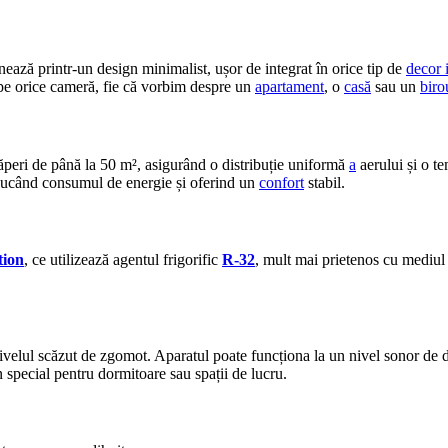
ează printr-un design minimalist, ușor de integrat în orice tip de
decor i
ape orice cameră, fie că vorbim despre un
apartament
, o
casă
sau un
biro
ncăperi de până la 50 m², asigurând o distribuție uniformă
a
aerului și o t
ducând consumul de energie și oferind un
confort
stabil.
tion
, ce utilizează agentul frigorific
R-32
, mult mai prietenos cu mediul 
lul scăzut de zgomot. Aparatul poate funcționa la un nivel sonor de 
n special pentru dormitoare sau spații de lucru.