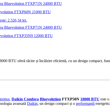
a Bluevolution FTXP60N 21000 BTU
este: 2.526,34 lei.
a Bluevolution FTXP35N9 12000 BTU
 BTU oferă răcire și încălzire eficientă, cu un design compact, funcți
lențios
,
Daikin Comfora
Bluevolution
FTXP50N
18000 BTU
este o 
hnologia avansată
Daikin
, un design compact și o
performanță
energetic