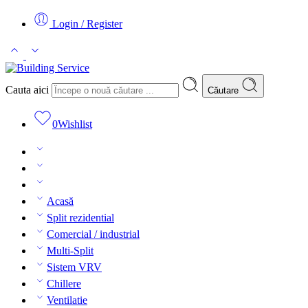
Login / Register
Cauta aici
Căutare
0
Wishlist
Acasă
Split rezidential
Comercial / industrial
Multi-Split
Sistem VRV
Chillere
Ventilatie