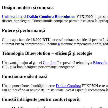
Design modern și compact
Unitatea internă
Daikin Comfora
Bluevolution
FTXP50N
impresion
discret, dar elegant. Dimensiunile compacte permit instalarea în apro
Putere și performanță
Cu o capacitate de
18.000 BTU
, această unitate este ideală pentru î
automat viteza compresorului pentru
a
menține temperatura dorită, re
Tehnologia Bluevolution – eficiență și ecologie
Un avantaj major al gamei
Comfora
îl reprezintă tehnologia
Bluevolu
CO₂ și la îmbunătățirea performanței energetice.
Funcționare silențioasă
Un alt punct forte al unității interne
Daikin Comfora
FTXP50N este nive
sau atunci când ai nevoie de liniște totală. Acest aspect îl recomandă î
Funcții inteligente pentru confort sporit