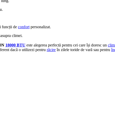
 lung.
u.
 funcții de
confort
personalizat.
asupra climei.
0N
18000 BTU
este alegerea perfectă pentru cei care își doresc un
clim
diferent dacă o utilizezi pentru
răcire
în zilele toride de vară sau pentru
în