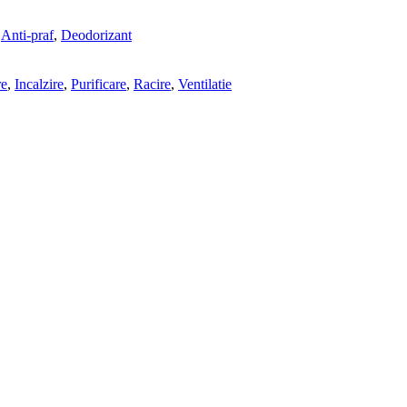
,
Anti-praf
,
Deodorizant
re
,
Incalzire
,
Purificare
,
Racire
,
Ventilatie