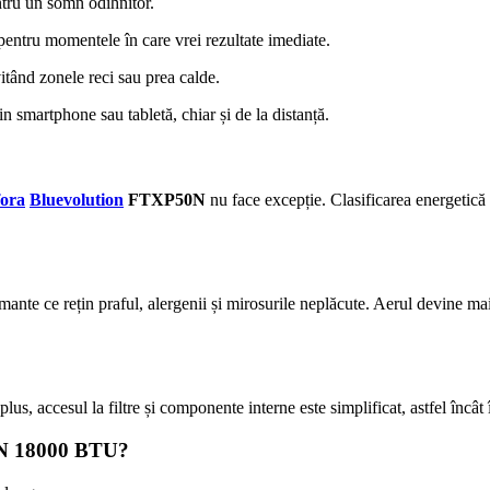
tru un somn odihnitor.
 pentru momentele în care vrei rezultate imediate.
itând zonele reci sau prea calde.
n smartphone sau tabletă, chiar și de la distanță.
ora
Bluevolution
FTXP50N
nu face excepție. Clasificarea energetică
rmante ce rețin praful, alergenii și mirosurile neplăcute. Aerul devine ma
lus, accesul la filtre și componente interne este simplificat, astfel încât
0N 18000 BTU?