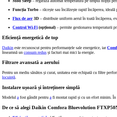
Mod Sleep
– reglează automat temperatura pe timpul nopții pen
Funcția Turbo
– răcește sau încălzește rapid încăperea, ideală
Flux de aer
3D
– distribuie uniform aerul în toată încăperea, ev
Control Wi-Fi
(opțional)
– permite gestionarea temperaturii pri
Eficiență energetică de top
Daikin
este recunoscut pentru performanțele sale energetice, iar
Comf
înseamnă un
consum redus
și facturi mai mici la energie.
Filtrare avansată a aerului
Pentru un mediu sănătos și curat, unitatea este echipată cu filtre perfo
locuință
.
Instalare ușoară și întreținere simplă
Modelul
a
fost gândit pentru
a
fi montat rapid și cu un efort minim. În p
De ce să alegi Daikin Comfora Bluevolution FTXP5