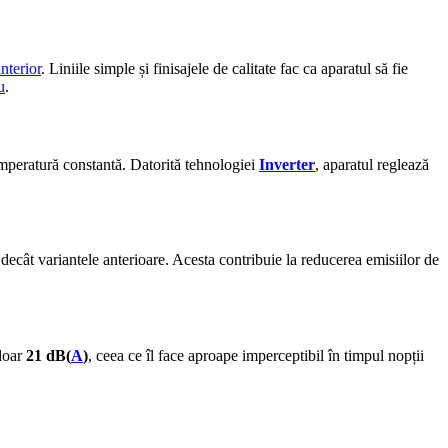
nterior
. Liniile simple și finisajele de calitate fac ca aparatul să fie
u
.
emperatură constantă. Datorită tehnologiei
Inverter
, aparatul reglează
decât variantele anterioare. Acesta contribuie la reducerea emisiilor de
doar
21 dB(
A
)
, ceea ce îl face aproape imperceptibil în timpul nopții