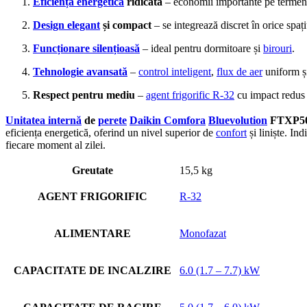
Eficiență energetică
ridicată
– economii importante pe termen
Design elegant
și compact
– se integrează discret în orice spați
Funcționare silențioasă
– ideal pentru dormitoare și
birouri
.
Tehnologie avansată
–
control inteligent
,
flux de aer
uniform și
Respect pentru mediu
–
agent frigorific R-32
cu impact redus 
Unitatea internă
de
perete
Daikin Comfora
Bluevolution
FTXP5
eficiența energetică, oferind un nivel superior de
confort
și liniște. In
fiecare moment al zilei.
Greutate
15,5 kg
AGENT FRIGORIFIC
R-32
ALIMENTARE
Monofazat
CAPACITATE DE INCALZIRE
6.0 (1.7 – 7.7) kW