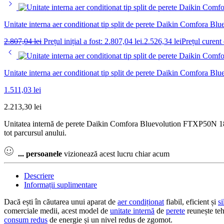
Unitate interna aer conditionat tip split de perete Daikin Comfor
2.807,04
lei
Prețul inițial a fost: 2.807,04 lei.
2.526,34
lei
Prețul curent 
Unitate interna aer conditionat tip split de perete Daikin Comfor
1.511,03
lei
2.213,30
lei
Unitatea internă de perete Daikin Comfora Bluevolution FTXP50N 18000
tot parcursul anului.
...
persoanele
vizionează acest lucru chiar acum
Descriere
Informații suplimentare
Dacă ești în căutarea unui aparat de
aer condiționat
fiabil, eficient și
si
comerciale medii, acest model de
unitate internă
de
perete
reunește te
consum redus
de energie și un nivel redus de zgomot.