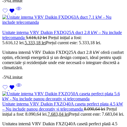
-5%
Limitat
Unitate interna VRV Daikin FXDQ25A duct 2.8 kW – Nu include
telecomanda
5.616,12
lei
Prețul inițial a fost:
5.616,12 lei.
5.333,18
lei
Prețul curent este: 5.333,18 lei.
Unitatea internă VRV Daikin FXDQ25A duct 2.8 kW oferă confort
optim, eficiență energetică și un design compact, ideal pentru spații
comerciale și rezidențiale unde este necesară o integrare discretă a
climatizării.
-5%
Limitat
Unitate interna VRV Daikin FXZQ40A caseta perfect plata 4.5 kW
– Nu include panou decorativ și telecomanda
8.090,64
lei
Prețul
inițial a fost: 8.090,64 lei.
7.683,04
lei
Prețul curent este: 7.683,04 lei.
Unitatea internă VRV Daikin FXZQ40A casetă perfect plată 4.5