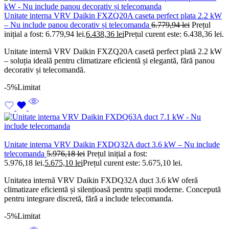
Unitate interna VRV Daikin FXZQ20A caseta perfect plata 2.2 kW
– Nu include panou decorativ și telecomanda
6.779,94
lei
Prețul
inițial a fost: 6.779,94 lei.
6.438,36
lei
Prețul curent este: 6.438,36 lei.
Unitate internă VRV Daikin FXZQ20A casetă perfect plată 2.2 kW
– soluția ideală pentru climatizare eficientă și elegantă, fără panou
decorativ și telecomandă.
-5%
Limitat
Unitate interna VRV Daikin FXDQ32A duct 3.6 kW – Nu include
telecomanda
5.976,18
lei
Prețul inițial a fost:
5.976,18 lei.
5.675,10
lei
Prețul curent este: 5.675,10 lei.
Unitatea internă VRV Daikin FXDQ32A duct 3.6 kW oferă
climatizare eficientă și silențioasă pentru spații moderne. Concepută
pentru integrare discretă, fără a include telecomanda.
-5%
Limitat