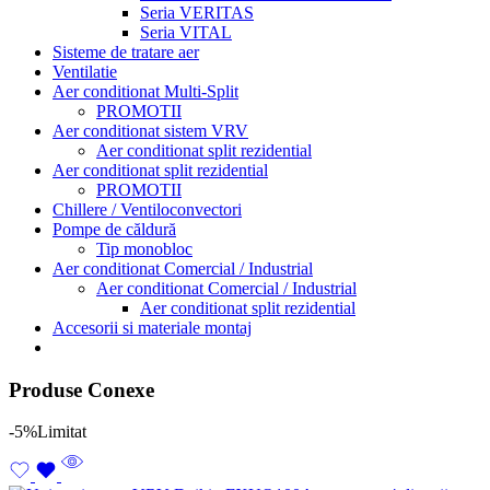
Seria VERITAS
Seria VITAL
Sisteme de tratare aer
Ventilatie
Aer conditionat Multi-Split
PROMOTII
Aer conditionat sistem VRV
Aer conditionat split rezidential
Aer conditionat split rezidential
PROMOTII
Chillere / Ventiloconvectori
Pompe de căldură
Tip monobloc
Aer conditionat Comercial / Industrial
Aer conditionat Comercial / Industrial
Aer conditionat split rezidential
Accesorii si materiale montaj
Produse Conexe
-5%
Limitat