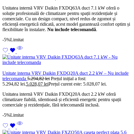
Unitatea internă VRV Daikin FXDQ63A duct 7.1 kW oferă o
soluție profesională de climatizare pentru spații rezidențiale și
comerciale. Cu un design compact, nivel redus de zgomot și
eficiență energetică ridicată, acest model garantează confort optim și
flexibilitate în instalare.
Nu include telecomandă
.
-5%
Limitat
Unitate interna VRV Daikin FXDQ20A duct 2.2 kW – Nu include
telecomanda
5.294,82
lei
Prețul inițial a fost:
5.294,82 lei.
5.028,07
lei
Prețul curent este: 5.028,07 lei.
Unitatea internă VRV Daikin FXDQ20A duct 2.2 kW oferă
climatizare fiabilă, silentioasă și eficientă energetic pentru spații
comerciale și rezidențiale, fără telecomandă inclusă.
-5%
Limitat