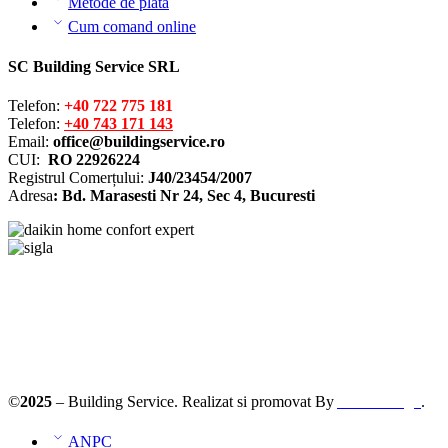
Metode de plată
Cum comand online
SC Building Service SRL
Telefon:
+40 722 775 181
Telefon:
+40 743 171 143
Email:
office@buildingservice.ro
CUI:
RO 22926224
Registrul
Comerțului
:
J40/23454/2007
Adresa
: Bd. Marasesti Nr 24, Sec 4, Bucuresti
Solutionarea online a litigiilor
ANPC – SAL
©
2025
– Building Service. Realizat si promovat By
AllmaDesign
.
ANPC