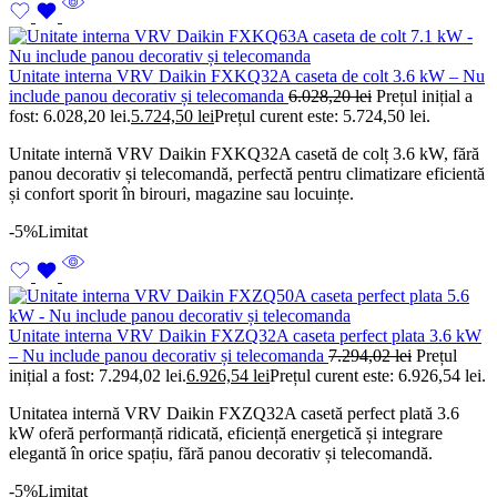
Unitate interna VRV Daikin FXKQ32A caseta de colt 3.6 kW – Nu
include panou decorativ și telecomanda
6.028,20
lei
Prețul inițial a
fost: 6.028,20 lei.
5.724,50
lei
Prețul curent este: 5.724,50 lei.
Unitate internă VRV Daikin FXKQ32A casetă de colț 3.6 kW, fără
panou decorativ și telecomandă, perfectă pentru climatizare eficientă
și confort sporit în birouri, magazine sau locuințe.
-5%
Limitat
Unitate interna VRV Daikin FXZQ32A caseta perfect plata 3.6 kW
– Nu include panou decorativ și telecomanda
7.294,02
lei
Prețul
inițial a fost: 7.294,02 lei.
6.926,54
lei
Prețul curent este: 6.926,54 lei.
Unitatea internă VRV Daikin FXZQ32A casetă perfect plată 3.6
kW oferă performanță ridicată, eficiență energetică și integrare
elegantă în orice spațiu, fără panou decorativ și telecomandă.
-5%
Limitat