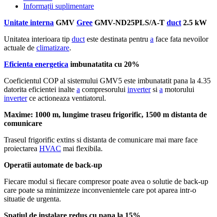
Informații suplimentare
Unitate interna
GMV
Gree
GMV-ND25PLS/A-T
duct
2.5 kW
Unitatea interioara tip
duct
este destinata pentru
a
face fata nevoilor
actuale de
climatizare
.
Eficienta energetica
imbunatatita cu 20%
Coeficientul COP al sistemului GMV5 este imbunatatit pana la 4.35
datorita eficientei inalte
a
compresorului
inverter
si
a
motorului
inverter
ce actioneaza ventiatorul.
Maxime: 1000 m, lungime traseu frigorific, 1500 m distanta de
comunicare
Traseul frigorific extins si distanta de comunicare mai mare face
proiectarea
HVAC
mai flexibila.
Operatii automate de back-up
Fiecare modul si fiecare compresor poate avea o solutie de back-up
care poate sa minimizeze inconvenientele care pot aparea intr-o
situatie de urgenta.
Spatiul de instalare redus cu pana la 15%