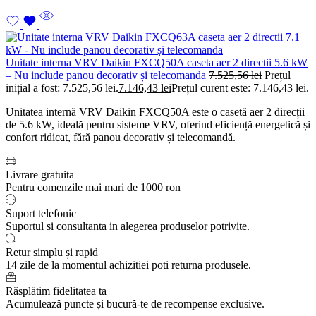
Unitate interna VRV Daikin FXCQ50A caseta aer 2 directii 5.6 kW
– Nu include panou decorativ și telecomanda
7.525,56
lei
Prețul
inițial a fost: 7.525,56 lei.
7.146,43
lei
Prețul curent este: 7.146,43 lei.
Unitatea internă VRV Daikin FXCQ50A este o casetă aer 2 direcții
de 5.6 kW, ideală pentru sisteme VRV, oferind eficiență energetică și
confort ridicat, fără panou decorativ și telecomandă.
Livrare gratuita
Pentru comenzile mai mari de 1000 ron
Suport telefonic
Suportul si consultanta in alegerea produselor potrivite.
Retur simplu și rapid
14 zile de la momentul achizitiei poti returna produsele.
Răsplătim fidelitatea ta
Acumulează puncte și bucură-te de recompense exclusive.