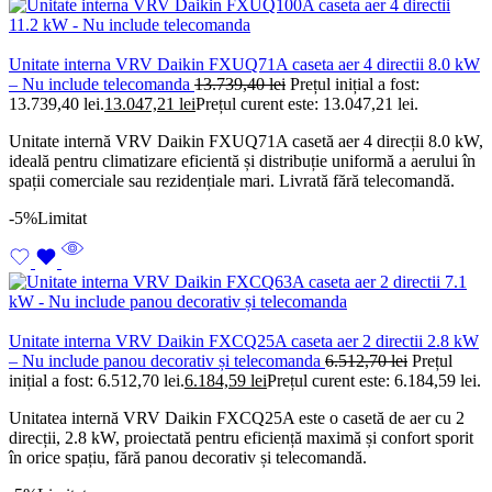
Unitate interna VRV Daikin FXUQ71A caseta aer 4 directii 8.0 kW
– Nu include telecomanda
13.739,40
lei
Prețul inițial a fost:
13.739,40 lei.
13.047,21
lei
Prețul curent este: 13.047,21 lei.
Unitate internă VRV Daikin FXUQ71A casetă aer 4 direcții 8.0 kW,
ideală pentru climatizare eficientă și distribuție uniformă a aerului în
spații comerciale sau rezidențiale mari. Livrată fără telecomandă.
-5%
Limitat
Unitate interna VRV Daikin FXCQ25A caseta aer 2 directii 2.8 kW
– Nu include panou decorativ și telecomanda
6.512,70
lei
Prețul
inițial a fost: 6.512,70 lei.
6.184,59
lei
Prețul curent este: 6.184,59 lei.
Unitatea internă VRV Daikin FXCQ25A este o casetă de aer cu 2
direcții, 2.8 kW, proiectată pentru eficiență maximă și confort sporit
în orice spațiu, fără panou decorativ și telecomandă.