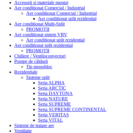
Accesorii si materiale montaj
Aer conditionat Comercial / Industrial
Aer conditionat Comercial / Industrial
Aer conditionat split rezidential
Aer conditionat Multi-Split
PROMOTII
Aer conditionat sistem VRV
Aer conditionat split rezidential
Aer conditionat split rezidential
PROMOTII
Chillere / Ventiloconvectori
Pompe de căldură
Tip monobloc
Rezidențiale
Sisteme split
Seria ALPHA
Seria ARCTIC
Seria DAYTONA
Seria NATURE
Seria SUPREME
Seria SUPREME CONTINENTAL
Seria VERITAS
Seria VITAL
Sisteme de tratare aer
Ventilatie