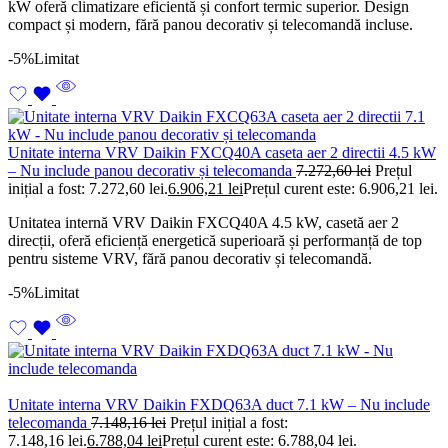
kW oferă climatizare eficientă și confort termic superior. Design
compact și modern, fără panou decorativ și telecomandă incluse.
-5%
Limitat
Unitate interna VRV Daikin FXCQ40A caseta aer 2 directii 4.5 kW
– Nu include panou decorativ și telecomanda
7.272,60
lei
Prețul
inițial a fost: 7.272,60 lei.
6.906,21
lei
Prețul curent este: 6.906,21 lei.
Unitatea internă VRV Daikin FXCQ40A 4.5 kW, casetă aer 2
direcții, oferă eficiență energetică superioară și performanță de top
pentru sisteme VRV, fără panou decorativ și telecomandă.
-5%
Limitat
Unitate interna VRV Daikin FXDQ63A duct 7.1 kW – Nu include
telecomanda
7.148,16
lei
Prețul inițial a fost:
7.148,16 lei.
6.788,04
lei
Prețul curent este: 6.788,04 lei.