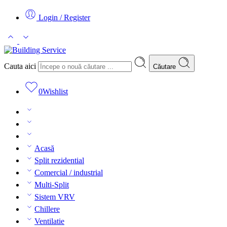
Login / Register
Cauta aici
Căutare
0
Wishlist
Acasă
Split rezidential
Comercial / industrial
Multi-Split
Sistem VRV
Chillere
Ventilatie