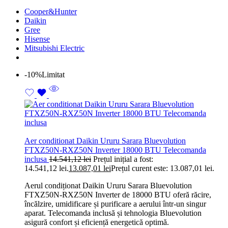
Cooper&Hunter
Daikin
Gree
Hisense
Mitsubishi Electric
-10%
Limitat
Aer conditionat Daikin Ururu Sarara Bluevolution
FTXZ50N-RXZ50N Inverter 18000 BTU Telecomanda
inclusa
14.541,12
lei
Prețul inițial a fost:
14.541,12 lei.
13.087,01
lei
Prețul curent este: 13.087,01 lei.
Aerul condiționat Daikin Ururu Sarara Bluevolution
FTXZ50N-RXZ50N Inverter de 18000 BTU oferă răcire,
încălzire, umidificare și purificare a aerului într-un singur
aparat. Telecomanda inclusă și tehnologia Bluevolution
asigură confort și eficiență energetică optimă.