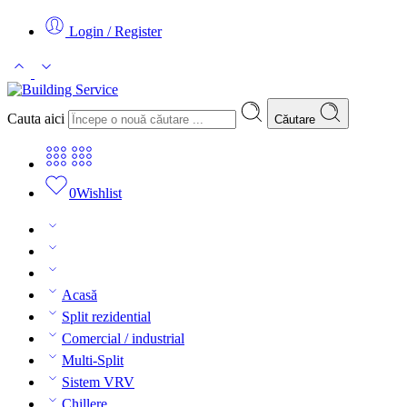
Login / Register
Cauta aici
Căutare
0
Wishlist
Acasă
Split rezidential
Comercial / industrial
Multi-Split
Sistem VRV
Chillere