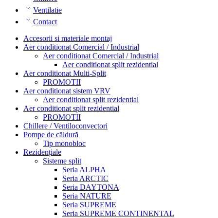
Ventilatie
Contact
Accesorii si materiale montaj
Aer conditionat Comercial / Industrial
Aer conditionat Comercial / Industrial
Aer conditionat split rezidential
Aer conditionat Multi-Split
PROMOTII
Aer conditionat sistem VRV
Aer conditionat split rezidential
Aer conditionat split rezidential
PROMOTII
Chillere / Ventiloconvectori
Pompe de căldură
Tip monobloc
Rezidențiale
Sisteme split
Seria ALPHA
Seria ARCTIC
Seria DAYTONA
Seria NATURE
Seria SUPREME
Seria SUPREME CONTINENTAL