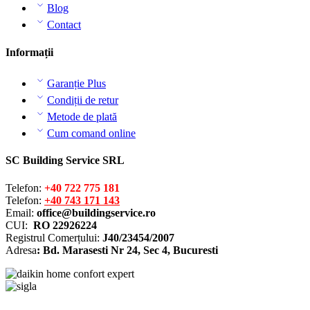
Blog
Contact
Informații
Garanție Plus
Condiții de retur
Metode de plată
Cum comand online
SC Building Service SRL
Telefon:
+40 722 775 181
Telefon:
+40 743 171 143
Email:
office@buildingservice.ro
CUI:
RO 22926224
Registrul
Comerțului
:
J40/23454/2007
Adresa
: Bd. Marasesti Nr 24, Sec 4, Bucuresti
Solutionarea online a litigiilor