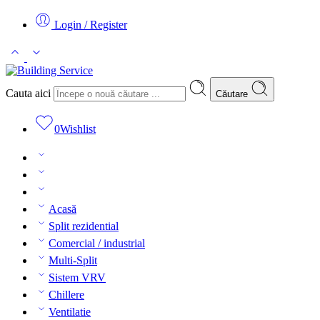
Login / Register
Cauta aici
Căutare
0
Wishlist
Acasă
Split rezidential
Comercial / industrial
Multi-Split
Sistem VRV
Chillere
Ventilatie