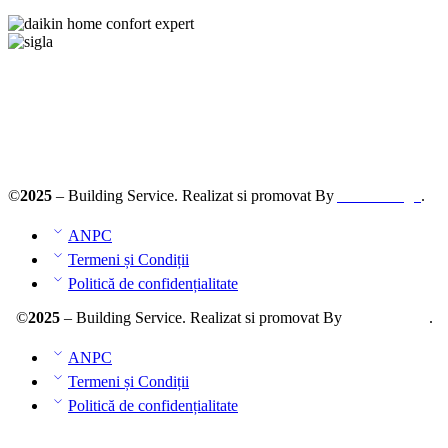
Solutionarea online a litigiilor
ANPC – SAL
©
2025
– Building Service. Realizat si promovat By
AllmaDesign
.
ANPC
Termeni și Condiții
Politică de confidențialitate
©
2025
– Building Service. Realizat si promovat By
AllmaDesign
.
ANPC
Termeni și Condiții
Politică de confidențialitate