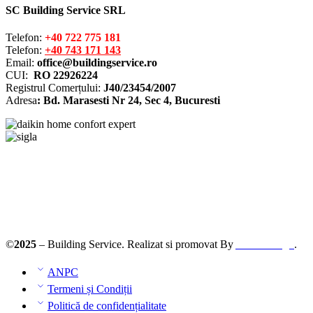
SC Building Service SRL
Telefon:
+40 722 775 181
Telefon:
+40 743 171 143
Email:
office@buildingservice.ro
CUI:
RO 22926224
Registrul
Comerțului
:
J40/23454/2007
Adresa
: Bd. Marasesti Nr 24, Sec 4, Bucuresti
Solutionarea online a litigiilor
ANPC – SAL
©
2025
– Building Service. Realizat si promovat By
AllmaDesign
.
ANPC
Termeni și Condiții
Politică de confidențialitate