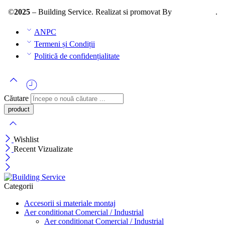
©
2025
– Building Service. Realizat si promovat By
AllmaDesign
.
ANPC
Termeni și Condiții
Politică de confidențialitate
Căutare
Wishlist
Recent Vizualizate
Categorii
Accesorii si materiale montaj
Aer conditionat Comercial / Industrial
Aer conditionat Comercial / Industrial