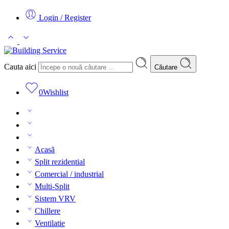
Login / Register
Cauta aici
Căutare
0
Wishlist
Acasă
Split rezidential
Comercial / industrial
Multi-Split
Sistem VRV
Chillere
Ventilatie