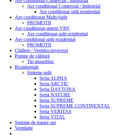
Aer conditionat Comercial / Industrial
Aer conditionat Comercial / Industrial
Aer conditionat split rezidential
Aer conditionat Multi-Split
PROMOTII
Aer conditionat sistem VRV
Aer conditionat split rezidential
Aer conditionat split rezidential
PROMOTII
Chillere / Ventiloconvectori
Pompe de căldură
Tip monobloc
Rezidențiale
Sisteme split
Seria ALPHA
Seria ARCTIC
Seria DAYTONA
Seria NATURE
Seria SUPREME
Seria SUPREME CONTINENTAL
Seria VERITAS
Seria VITAL
Sisteme de tratare aer
Ventilatie