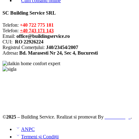
Cum comand online
SC Building Service SRL
Telefon:
+40 722 775 181
Telefon:
+40 743 171 143
Email:
office@buildingservice.ro
CUI:
RO 22926224
Registrul
Comerțului
:
J40/23454/2007
Adresa
: Bd. Marasesti Nr 24, Sec 4, Bucuresti
Solutionarea online a litigiilor
ANPC – SAL
©
2025
– Building Service. Realizat si promovat By
AllmaDesign
.
ANPC
Termeni și Condiții