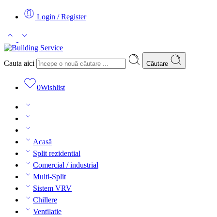
Login / Register
Cauta aici
Căutare
0
Wishlist
Acasă
Split rezidential
Comercial / industrial
Multi-Split
Sistem VRV
Chillere
Ventilatie