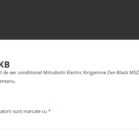
Multi-Split
Sistem VRV
Chillere
Ventilatie
Contact
KB
t de aer conditionat Mitsubishi Electric Kirigamine Zen Black
entariu
.
atorii sunt marcate cu
*