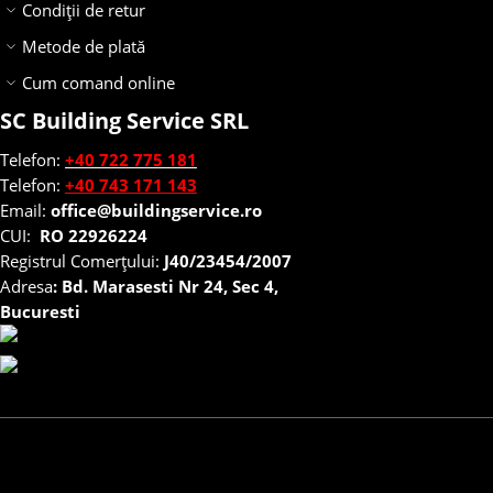
Condiții de retur
Metode de plată
Cum comand online
SC Building Service SRL
Telefon:
+40 722 775 181
Telefon:
+40 743 171 143
Email:
office@buildingservice.ro
CUI:
RO 22926224
Registrul
Comerțului
:
J40/23454/2007
Adresa
: Bd. Marasesti Nr 24, Sec 4,
Bucuresti