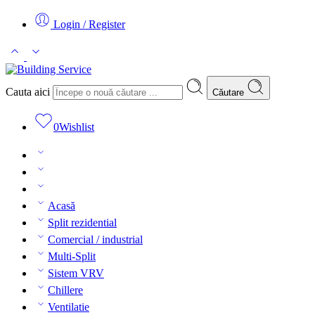
Login / Register
Cauta aici
Căutare
0
Wishlist
Acasă
Split rezidential
Comercial / industrial
Multi-Split
Sistem VRV
Chillere
Ventilatie