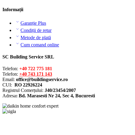
Informații
Garanție Plus
Condiții de retur
Metode de plată
Cum comand online
SC Building Service SRL
Telefon:
+40 722 775 181
Telefon:
+40 743 171 143
Email:
office@buildingservice.ro
CUI:
RO 22926224
Registrul
Comerțului
:
J40/23454/2007
Adresa
: Bd. Marasesti Nr 24, Sec 4, Bucuresti
Solutionarea online a litigiilor