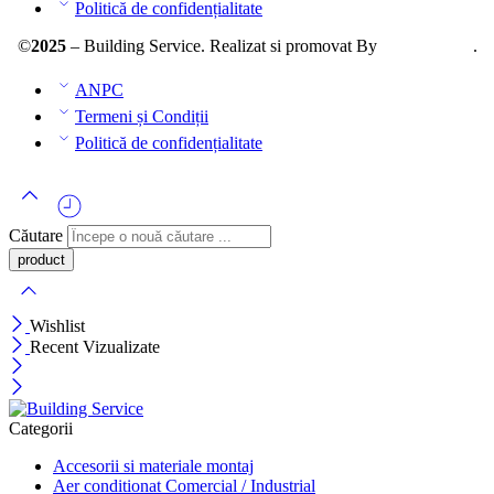
Politică de confidențialitate
©
2025
– Building Service. Realizat si promovat By
AllmaDesign
.
ANPC
Termeni și Condiții
Politică de confidențialitate
Căutare
Wishlist
Recent Vizualizate
Categorii
Accesorii si materiale montaj
Aer conditionat Comercial / Industrial