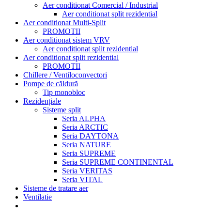
Aer conditionat Comercial / Industrial
Aer conditionat split rezidential
Aer conditionat Multi-Split
PROMOTII
Aer conditionat sistem VRV
Aer conditionat split rezidential
Aer conditionat split rezidential
PROMOTII
Chillere / Ventiloconvectori
Pompe de căldură
Tip monobloc
Rezidențiale
Sisteme split
Seria ALPHA
Seria ARCTIC
Seria DAYTONA
Seria NATURE
Seria SUPREME
Seria SUPREME CONTINENTAL
Seria VERITAS
Seria VITAL
Sisteme de tratare aer
Ventilatie