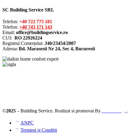
SC Building Service SRL
Telefon:
+40 722 775 181
Telefon:
+40 743 171 143
Email:
office@buildingservice.ro
CUI:
RO 22926224
Registrul
Comerțului
:
J40/23454/2007
Adresa
: Bd. Marasesti Nr 24, Sec 4, Bucuresti
Solutionarea online a litigiilor
ANPC – SAL
©
2025
– Building Service. Realizat si promovat By
AllmaDesign
.
ANPC
Termeni și Condiții