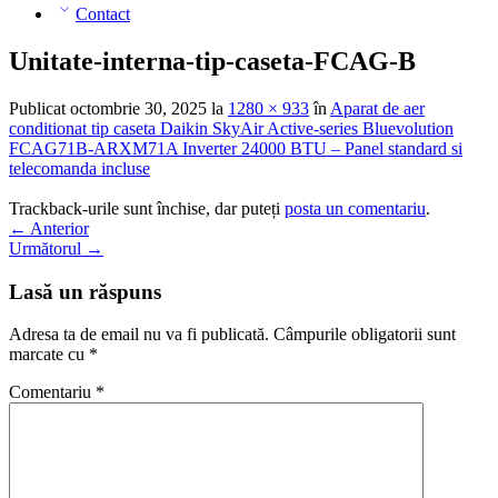
Contact
Unitate-interna-tip-caseta-FCAG-B
Publicat
octombrie 30, 2025
la
1280 × 933
în
Aparat de aer
conditionat tip caseta Daikin SkyAir Active-series Bluevolution
FCAG71B-ARXM71A Inverter 24000 BTU – Panel standard si
telecomanda incluse
Trackback-urile sunt închise, dar puteți
posta un comentariu
.
←
Anterior
Următorul
→
Lasă un răspuns
Adresa ta de email nu va fi publicată.
Câmpurile obligatorii sunt
marcate cu
*
Comentariu
*