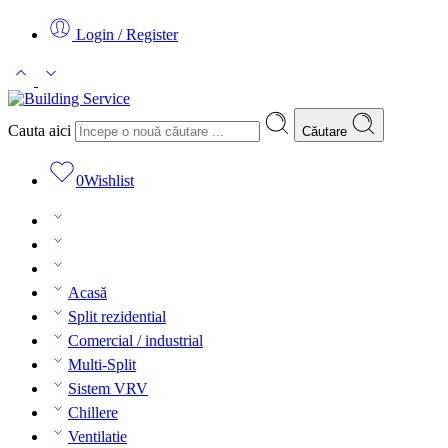
Login / Register
Cauta aici
Căutare
0
Wishlist
Acasă
Split rezidential
Comercial / industrial
Multi-Split
Sistem VRV
Chillere
Ventilatie