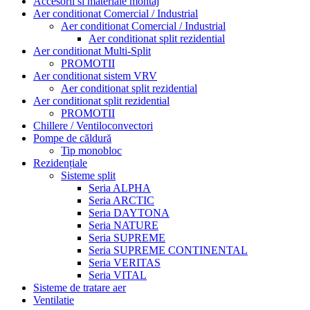
Accesorii si materiale montaj
Aer conditionat Comercial / Industrial
Aer conditionat Comercial / Industrial
Aer conditionat split rezidential
Aer conditionat Multi-Split
PROMOTII
Aer conditionat sistem VRV
Aer conditionat split rezidential
Aer conditionat split rezidential
PROMOTII
Chillere / Ventiloconvectori
Pompe de căldură
Tip monobloc
Rezidențiale
Sisteme split
Seria ALPHA
Seria ARCTIC
Seria DAYTONA
Seria NATURE
Seria SUPREME
Seria SUPREME CONTINENTAL
Seria VERITAS
Seria VITAL
Sisteme de tratare aer
Ventilatie