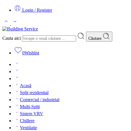
Login / Register
Cauta aici
Căutare
0
Wishlist
Acasă
Split rezidential
Comercial / industrial
Multi-Split
Sistem VRV
Chillere
Ventilatie