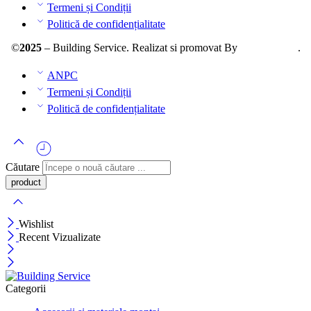
Termeni și Condiții
Politică de confidențialitate
©
2025
– Building Service. Realizat si promovat By
AllmaDesign
.
ANPC
Termeni și Condiții
Politică de confidențialitate
Căutare
Wishlist
Recent Vizualizate
Categorii