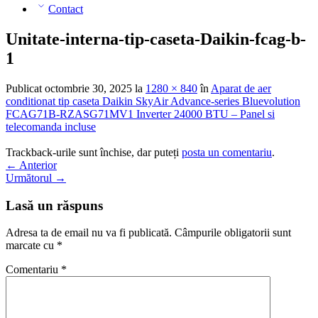
Contact
Unitate-interna-tip-caseta-Daikin-fcag-b-
1
Publicat
octombrie 30, 2025
la
1280 × 840
în
Aparat de aer
conditionat tip caseta Daikin SkyAir Advance-series Bluevolution
FCAG71B-RZASG71MV1 Inverter 24000 BTU – Panel si
telecomanda incluse
Trackback-urile sunt închise, dar puteți
posta un comentariu
.
←
Anterior
Următorul
→
Lasă un răspuns
Adresa ta de email nu va fi publicată.
Câmpurile obligatorii sunt
marcate cu
*
Comentariu
*