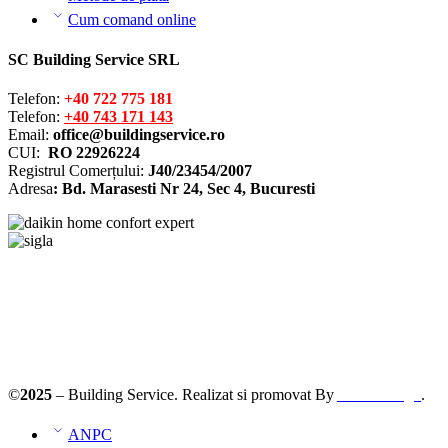
Cum comand online
SC Building Service SRL
Telefon:
+40 722 775 181
Telefon:
+40 743 171 143
Email:
office@buildingservice.ro
CUI:
RO 22926224
Registrul
Comerțului
:
J40/23454/2007
Adresa
: Bd. Marasesti Nr 24, Sec 4, Bucuresti
Solutionarea online a litigiilor
ANPC – SAL
©
2025
– Building Service. Realizat si promovat By
AllmaDesign
.
ANPC