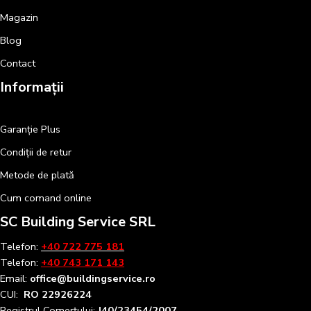
Magazin
Blog
Contact
Informații
Garanție Plus
Condiții de retur
Metode de plată
Cum comand online
SC Building Service SRL
Telefon:
+40 722 775 181
Telefon:
+40 743 171 143
Email:
office@buildingservice.ro
CUI:
RO 22926224
Registrul
Comerțului
:
J40/23454/2007