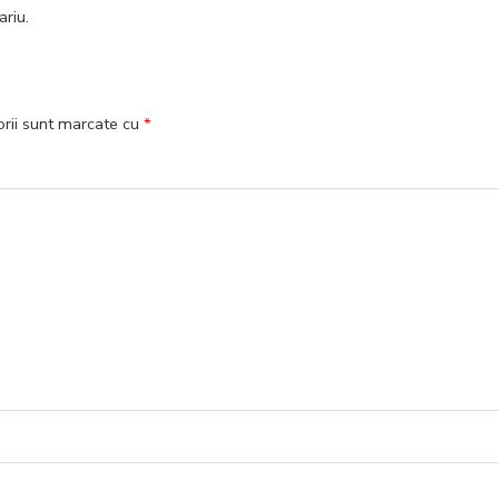
ariu
.
orii sunt marcate cu
*