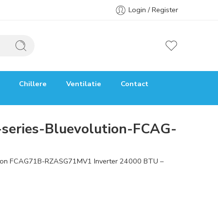
Login / Register
Chillere
Ventilatie
Contact
-series-Bluevolution-FCAG-
volution FCAG71B-RZASG71MV1 Inverter 24000 BTU –