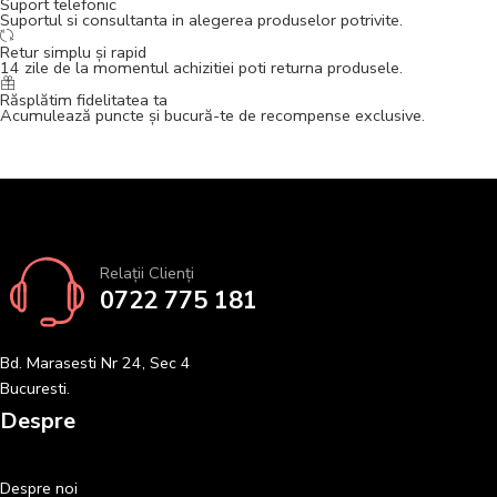
Suport telefonic
Suportul si consultanta in alegerea produselor potrivite.
Retur simplu și rapid
14 zile de la momentul achizitiei poti returna produsele.
Răsplătim fidelitatea ta
Acumulează puncte și bucură-te de recompense exclusive.
Relații Clienți
0722 775 181
Bd. Marasesti Nr 24, Sec 4
Bucuresti.
Despre
Despre noi