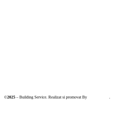
Solutionarea online a litigiilor
ANPC – SAL
©
2025
– Building Service. Realizat si promovat By
AllmaDesign
.