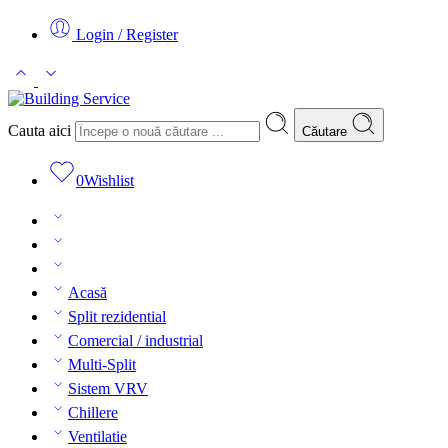
Login / Register
Cauta aici
Căutare
0
Wishlist
Acasă
Split rezidential
Comercial / industrial
Multi-Split
Sistem VRV
Chillere
Ventilatie