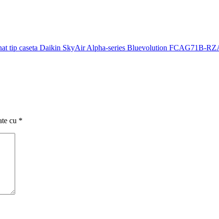
ionat tip caseta Daikin SkyAir Alpha-series Bluevolution FCAG71B-R
ate cu
*