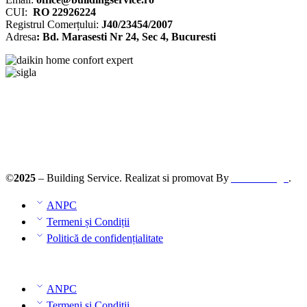
CUI:
RO 22926224
Registrul
Comerțului
:
J40/23454/2007
Adresa
: Bd. Marasesti Nr 24, Sec 4, Bucuresti
©
2025
– Building Service. Realizat si promovat By
AllmaDesign
.
ANPC
Termeni și Condiții
Politică de confidențialitate
ANPC
Termeni și Condiții