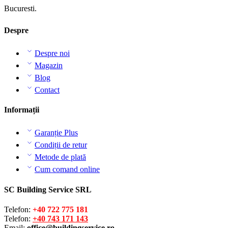
Bucuresti.
Despre
Despre noi
Magazin
Blog
Contact
Informații
Garanție Plus
Condiții de retur
Metode de plată
Cum comand online
SC Building Service SRL
Telefon:
+40 722 775 181
Telefon:
+40 743 171 143
Email:
office@buildingservice.ro