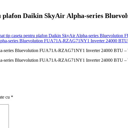
tru plafon Daikin SkyAir Alpha-series Bl
ionat tip caseta pentru plafon Daikin SkyAir Alpha-series Bluevol
r Alpha-series Bluevolution FUA71A-RZAG71NY1 Inverter 24000 BTU –
r Alpha-series Bluevolution FUA71A-RZAG71NY1 Inverter 24000 BTU –
ate cu
*