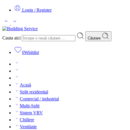
Login / Register
Cauta aici
Căutare
0
Wishlist
Acasă
Split rezidential
Comercial / industrial
Multi-Split
Sistem VRV
Chillere
Ventilatie