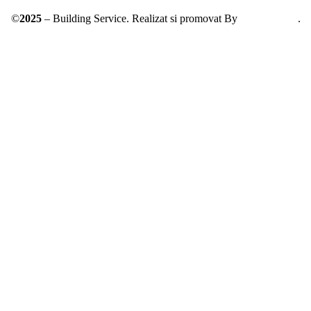
©
2025
– Building Service. Realizat si promovat By
AllmaDesign
.