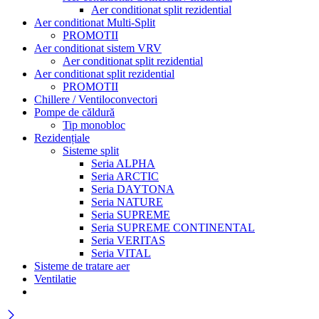
Aer conditionat split rezidential
Aer conditionat Multi-Split
PROMOTII
Aer conditionat sistem VRV
Aer conditionat split rezidential
Aer conditionat split rezidential
PROMOTII
Chillere / Ventiloconvectori
Pompe de căldură
Tip monobloc
Rezidențiale
Sisteme split
Seria ALPHA
Seria ARCTIC
Seria DAYTONA
Seria NATURE
Seria SUPREME
Seria SUPREME CONTINENTAL
Seria VERITAS
Seria VITAL
Sisteme de tratare aer
Ventilatie