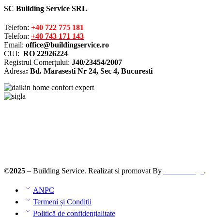
SC Building Service SRL
Telefon:
+40 722 775 181
Telefon:
+40 743 171 143
Email:
office@buildingservice.ro
CUI:
RO 22926224
Registrul
Comerțului
:
J40/23454/2007
Adresa
: Bd. Marasesti Nr 24, Sec 4, Bucuresti
©
2025
– Building Service. Realizat si promovat By
AllmaDesign
.
ANPC
Termeni și Condiții
Politică de confidențialitate