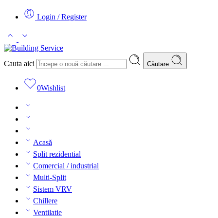
Login / Register
Cauta aici
Căutare
0
Wishlist
Acasă
Split rezidential
Comercial / industrial
Multi-Split
Sistem VRV
Chillere
Ventilatie