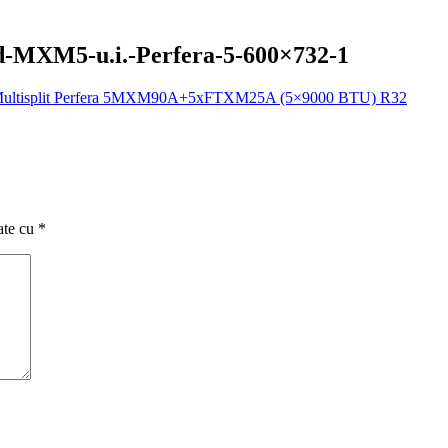
id-MXM5-u.i.-Perfera-5-600×732-1
n Multisplit Perfera 5MXM90A+5xFTXM25A (5×9000 BTU) R32
ate cu
*