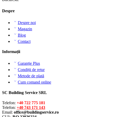
Despre
Despre noi
Magazin
Blog
Contact
Informații
Garanție Plus
Condiții de retur
Metode de plată
Cum comand online
SC Building Service SRL
Telefon:
+40 722 775 181
Telefon:
+40 743 171 143
Email:
office@buildingservice.ro
CUI:
RO 22926224