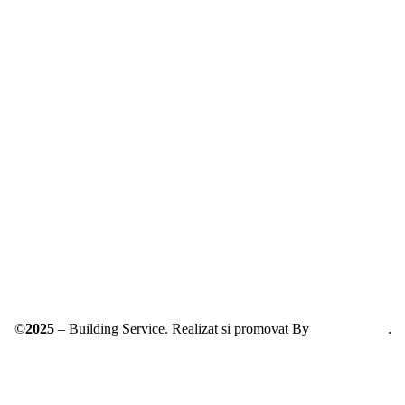
Solutionarea online a litigiilor
ANPC – SAL
©
2025
– Building Service. Realizat si promovat By
AllmaDesign
.