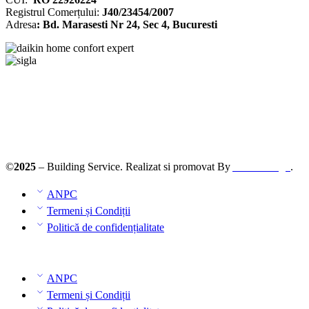
Registrul
Comerțului
:
J40/23454/2007
Adresa
: Bd. Marasesti Nr 24, Sec 4, Bucuresti
©
2025
– Building Service. Realizat si promovat By
AllmaDesign
.
ANPC
Termeni și Condiții
Politică de confidențialitate
ANPC
Termeni și Condiții