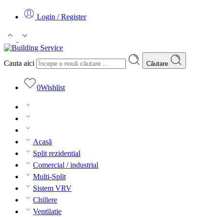
Login / Register
Cauta aici
Căutare
0
Wishlist
Acasă
Split rezidential
Comercial / industrial
Multi-Split
Sistem VRV
Chillere
Ventilatie