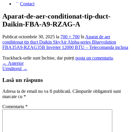
Contact
Aparat-de-aer-conditionat-tip-duct-
Daikin-FBA-A9-RZAG-A
Publicat
octombrie 30, 2025
la
700 × 700
în
Aparat de aer
conditionat tip duct Daikin SkyAir Alpha-series Bluevolution
FBA35A9-RZAG35B Inverter 12000 BTU – Telecomanda inclusa
Trackback-urile sunt închise, dar puteți
posta un comentariu
.
←
Anterior
Următorul
→
Lasă un răspuns
Adresa ta de email nu va fi publicată.
Câmpurile obligatorii sunt
marcate cu
*
Comentariu
*