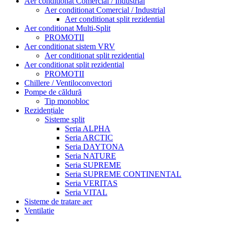
Aer conditionat Comercial / Industrial
Aer conditionat Comercial / Industrial
Aer conditionat split rezidential
Aer conditionat Multi-Split
PROMOTII
Aer conditionat sistem VRV
Aer conditionat split rezidential
Aer conditionat split rezidential
PROMOTII
Chillere / Ventiloconvectori
Pompe de căldură
Tip monobloc
Rezidențiale
Sisteme split
Seria ALPHA
Seria ARCTIC
Seria DAYTONA
Seria NATURE
Seria SUPREME
Seria SUPREME CONTINENTAL
Seria VERITAS
Seria VITAL
Sisteme de tratare aer
Ventilatie