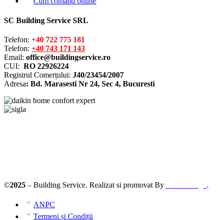
Cum comand online
SC Building Service SRL
Telefon:
+40 722 775 181
Telefon:
+40 743 171 143
Email:
office@buildingservice.ro
CUI:
RO 22926224
Registrul
Comerțului
:
J40/23454/2007
Adresa
: Bd. Marasesti Nr 24, Sec 4, Bucuresti
Solutionarea online a litigiilor
ANPC – SAL
©
2025
– Building Service. Realizat si promovat By
AllmaDesign
.
ANPC
Termeni și Condiții