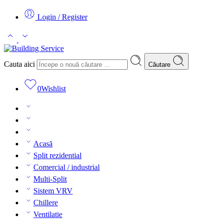
Login / Register
Cauta aici
Căutare
0
Wishlist
Acasă
Split rezidential
Comercial / industrial
Multi-Split
Sistem VRV
Chillere
Ventilatie