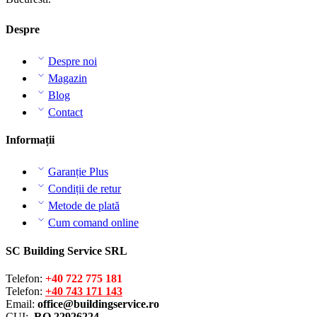
Despre
Despre noi
Magazin
Blog
Contact
Informații
Garanție Plus
Condiții de retur
Metode de plată
Cum comand online
SC Building Service SRL
Telefon:
+40 722 775 181
Telefon:
+40 743 171 143
Email:
office@buildingservice.ro
CUI:
RO 22926224