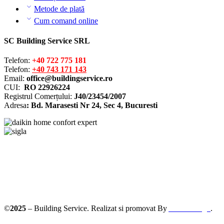
Metode de plată
Cum comand online
SC Building Service SRL
Telefon:
+40 722 775 181
Telefon:
+40 743 171 143
Email:
office@buildingservice.ro
CUI:
RO 22926224
Registrul
Comerțului
:
J40/23454/2007
Adresa
: Bd. Marasesti Nr 24, Sec 4, Bucuresti
Solutionarea online a litigiilor
ANPC – SAL
©
2025
– Building Service. Realizat si promovat By
AllmaDesign
.