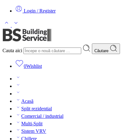
Login / Register
Cauta aici
Căutare
0
Wishlist
Acasă
Split rezidential
Comercial / industrial
Multi-Split
Sistem VRV
Chillere