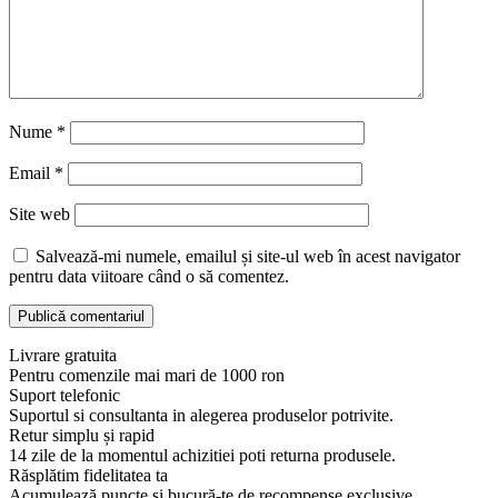
Nume
*
Email
*
Site web
Salvează-mi numele, emailul și site-ul web în acest navigator
pentru data viitoare când o să comentez.
Livrare gratuita
Pentru comenzile mai mari de 1000 ron
Suport telefonic
Suportul si consultanta in alegerea produselor potrivite.
Retur simplu și rapid
14 zile de la momentul achizitiei poti returna produsele.
Răsplătim fidelitatea ta
Acumulează puncte și bucură-te de recompense exclusive.