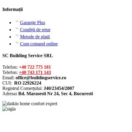
Informații
Garanție Plus
Condiții de retur
Metode de plată
Cum comand online
SC Building Service SRL
Telefon:
+40 722 775 181
Telefon:
+40 743 171 143
Email:
office@buildingservice.ro
CUI:
RO 22926224
Registrul
Comerțului
:
J40/23454/2007
Adresa
: Bd. Marasesti Nr 24, Sec 4, Bucuresti
Solutionarea online a litigiilor