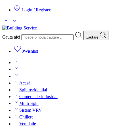
Login / Register
Cauta aici
Căutare
0
Wishlist
Acasă
Split rezidential
Comercial / industrial
Multi-Split
Sistem VRV
Chillere
Ventilatie