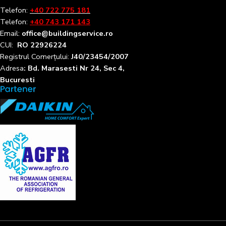
Telefon:
+40 722 775 181
Telefon:
+40 743 171 143
Email:
office@buildingservice.ro
CUI:
RO 22926224
Registrul
Comerțului
:
J40/23454/2007
Adresa
: Bd. Marasesti Nr 24, Sec 4,
Bucuresti