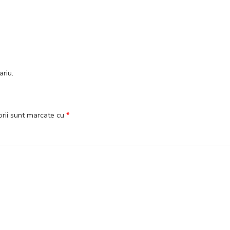
ariu
.
orii sunt marcate cu
*