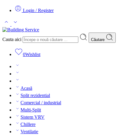
Login / Register
Cauta aici
Căutare
0
Wishlist
Acasă
Split rezidential
Comercial / industrial
Multi-Split
Sistem VRV
Chillere
Ventilatie