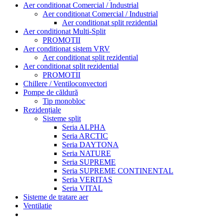
Aer conditionat Comercial / Industrial
Aer conditionat Comercial / Industrial
Aer conditionat split rezidential
Aer conditionat Multi-Split
PROMOTII
Aer conditionat sistem VRV
Aer conditionat split rezidential
Aer conditionat split rezidential
PROMOTII
Chillere / Ventiloconvectori
Pompe de căldură
Tip monobloc
Rezidențiale
Sisteme split
Seria ALPHA
Seria ARCTIC
Seria DAYTONA
Seria NATURE
Seria SUPREME
Seria SUPREME CONTINENTAL
Seria VERITAS
Seria VITAL
Sisteme de tratare aer
Ventilatie