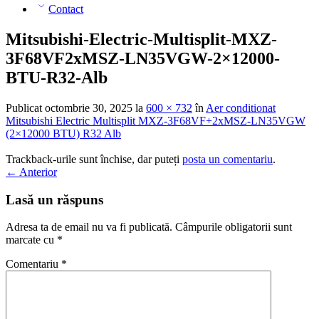
Contact
Mitsubishi-Electric-Multisplit-MXZ-
3F68VF2xMSZ-LN35VGW-2×12000-
BTU-R32-Alb
Publicat
octombrie 30, 2025
la
600 × 732
în
Aer conditionat
Mitsubishi Electric Multisplit MXZ-3F68VF+2xMSZ-LN35VGW
(2×12000 BTU) R32 Alb
Trackback-urile sunt închise, dar puteți
posta un comentariu
.
←
Anterior
Lasă un răspuns
Adresa ta de email nu va fi publicată.
Câmpurile obligatorii sunt
marcate cu
*
Comentariu
*