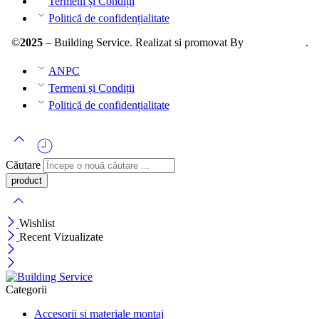
Termeni și Condiții
Politică de confidențialitate
©
2025
– Building Service. Realizat si promovat By
AllmaDesign
.
ANPC
Termeni și Condiții
Politică de confidențialitate
Căutare
Wishlist
Recent Vizualizate
Categorii
Accesorii si materiale montaj