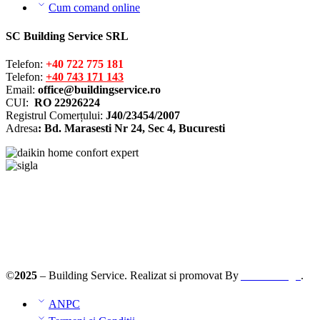
Cum comand online
SC Building Service SRL
Telefon:
+40 722 775 181
Telefon:
+40 743 171 143
Email:
office@buildingservice.ro
CUI:
RO 22926224
Registrul
Comerțului
:
J40/23454/2007
Adresa
: Bd. Marasesti Nr 24, Sec 4, Bucuresti
Solutionarea online a litigiilor
ANPC – SAL
©
2025
– Building Service. Realizat si promovat By
AllmaDesign
.
ANPC