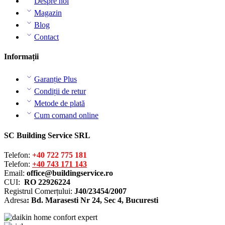
Despre noi
Magazin
Blog
Contact
Informații
Garanție Plus
Condiții de retur
Metode de plată
Cum comand online
SC Building Service SRL
Telefon:
+40 722 775 181
Telefon:
+40 743 171 143
Email:
office@buildingservice.ro
CUI:
RO 22926224
Registrul
Comerțului
:
J40/23454/2007
Adresa
: Bd. Marasesti Nr 24, Sec 4, Bucuresti