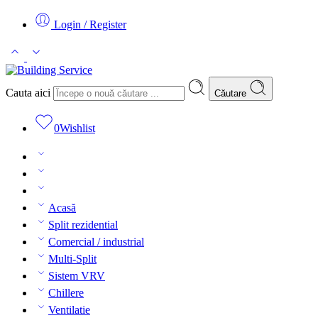
Login / Register
Cauta aici
Căutare
0
Wishlist
Acasă
Split rezidential
Comercial / industrial
Multi-Split
Sistem VRV
Chillere
Ventilatie