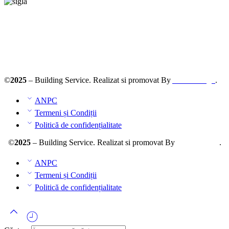
Solutionarea online a litigiilor
ANPC – SAL
©
2025
– Building Service. Realizat si promovat By
AllmaDesign
.
ANPC
Termeni și Condiții
Politică de confidențialitate
©
2025
– Building Service. Realizat si promovat By
AllmaDesign
.
ANPC
Termeni și Condiții
Politică de confidențialitate