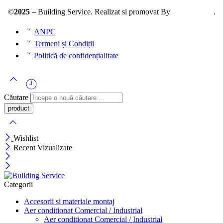
©
2025
– Building Service. Realizat si promovat By
AllmaDesign
.
ANPC
Termeni și Condiții
Politică de confidențialitate
Căutare
Wishlist
Recent Vizualizate
Categorii
Accesorii si materiale montaj
Aer conditionat Comercial / Industrial
Aer conditionat Comercial / Industrial