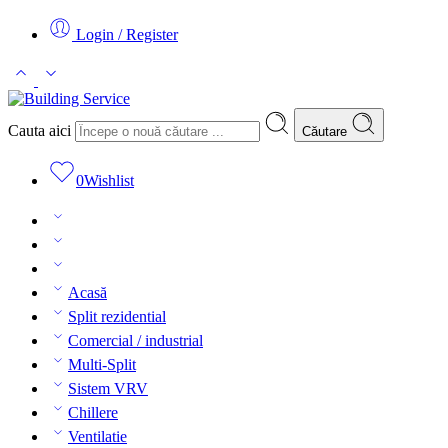
Login / Register
Cauta aici
Căutare
0
Wishlist
Acasă
Split rezidential
Comercial / industrial
Multi-Split
Sistem VRV
Chillere
Ventilatie