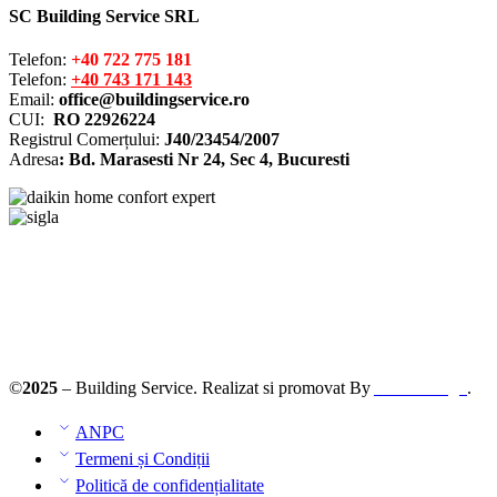
SC Building Service SRL
Telefon:
+40 722 775 181
Telefon:
+40 743 171 143
Email:
office@buildingservice.ro
CUI:
RO 22926224
Registrul
Comerțului
:
J40/23454/2007
Adresa
: Bd. Marasesti Nr 24, Sec 4, Bucuresti
Solutionarea online a litigiilor
ANPC – SAL
©
2025
– Building Service. Realizat si promovat By
AllmaDesign
.
ANPC
Termeni și Condiții
Politică de confidențialitate