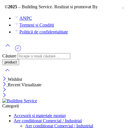
©
2025
– Building Service. Realizat si promovat By
AllmaDesign
.
ANPC
Termeni și Condiții
Politică de confidențialitate
Căutare
Wishlist
Recent Vizualizate
Categorii
Accesorii si materiale montaj
Aer conditionat Comercial / Industrial
Aer conditionat Comercial / Industrial