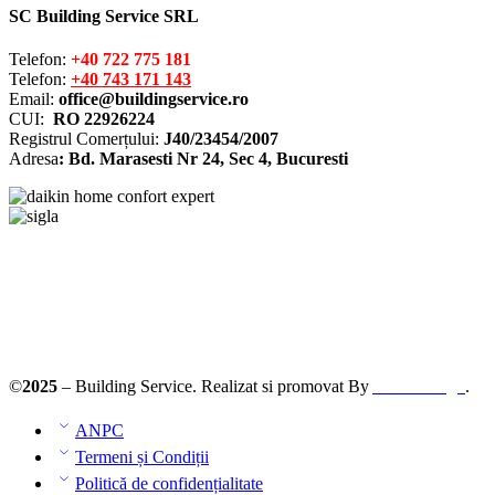
SC Building Service SRL
Telefon:
+40 722 775 181
Telefon:
+40 743 171 143
Email:
office@buildingservice.ro
CUI:
RO 22926224
Registrul
Comerțului
:
J40/23454/2007
Adresa
: Bd. Marasesti Nr 24, Sec 4, Bucuresti
Solutionarea online a litigiilor
ANPC – SAL
©
2025
– Building Service. Realizat si promovat By
AllmaDesign
.
ANPC
Termeni și Condiții
Politică de confidențialitate