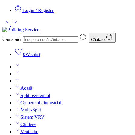
Login / Register
Cauta aici
Căutare
0
Wishlist
Acasă
Split rezidential
Comercial / industrial
Multi-Split
Sistem VRV
Chillere
Ventilatie