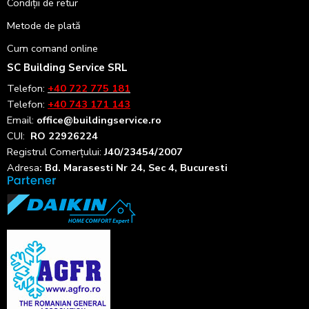
Condiții de retur
Metode de plată
Cum comand online
SC Building Service SRL
Telefon:
+40 722 775 181
Telefon:
+40 743 171 143
Email:
office@buildingservice.ro
CUI:
RO 22926224
Registrul
Comerțului
:
J40/23454/2007
Adresa
: Bd. Marasesti Nr 24, Sec 4, Bucuresti