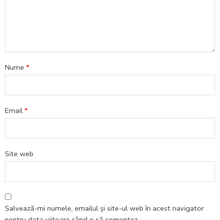
Nume
*
Email
*
Site web
Salvează-mi numele, emailul și site-ul web în acest navigator
pentru data viitoare când o să comentez.