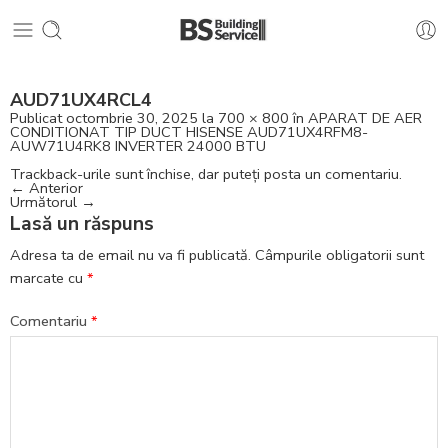
AUD71UX4RCL4
Publicat
octombrie 30, 2025
la
700 × 800
în
APARAT DE AER
CONDITIONAT TIP DUCT HISENSE AUD71UX4RFM8-
AUW71U4RK8 INVERTER 24000 BTU
Trackback-urile sunt închise, dar puteți
posta un comentariu
.
←
Anterior
Următorul
→
Lasă un răspuns
Adresa ta de email nu va fi publicată.
Câmpurile obligatorii sunt
marcate cu
*
Comentariu
*