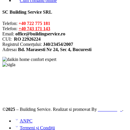
Cum comand online
SC Building Service SRL
Telefon:
+40 722 775 181
Telefon:
+40 743 171 143
Email:
office@buildingservice.ro
CUI:
RO 22926224
Registrul
Comerțului
:
J40/23454/2007
Adresa
: Bd. Marasesti Nr 24, Sec 4, Bucuresti
Solutionarea online a litigiilor
ANPC – SAL
©
2025
– Building Service. Realizat si promovat By
AllmaDesign
.
ANPC
Termeni și Condiții