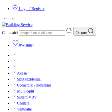
Login / Register
Cauta aici
Căutare
0
Wishlist
Acasă
Split rezidential
Comercial / industrial
Multi-Split
Sistem VRV
Chillere
Ventilatie