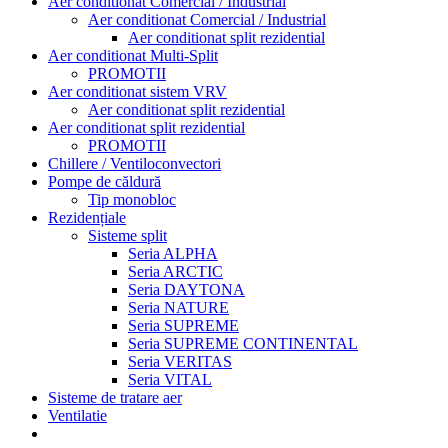
Aer conditionat Comercial / Industrial
Aer conditionat Comercial / Industrial
Aer conditionat split rezidential
Aer conditionat Multi-Split
PROMOTII
Aer conditionat sistem VRV
Aer conditionat split rezidential
Aer conditionat split rezidential
PROMOTII
Chillere / Ventiloconvectori
Pompe de căldură
Tip monobloc
Rezidențiale
Sisteme split
Seria ALPHA
Seria ARCTIC
Seria DAYTONA
Seria NATURE
Seria SUPREME
Seria SUPREME CONTINENTAL
Seria VERITAS
Seria VITAL
Sisteme de tratare aer
Ventilatie