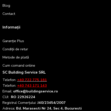
Blog
Contact
Informații
Garanție Plus
Condiții de retur
Metode de plată
Cum comand online
SC Building Service SRL
Telefon:
+40 722 775 181
Telefon:
+40 743 171 143
Email:
office@buildingservice.ro
CUI:
RO 22926224
Registrul
Comerțului
:
J40/23454/2007
Adresa
: Bd. Marasesti Nr 24, Sec 4, Bucuresti