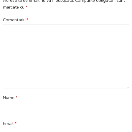
Adresa ta de email nu va fi publicată.
Câmpurile obligatorii sunt
marcate cu
*
Comentariu
*
Nume
*
Email
*