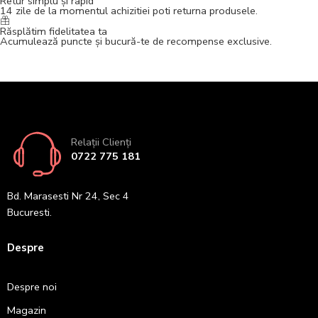
Retur simplu și rapid
14 zile de la momentul achizitiei poti returna produsele.
Răsplătim fidelitatea ta
Acumulează puncte și bucură-te de recompense exclusive.
Relații Clienți
0722 775 181
Bd. Marasesti Nr 24, Sec 4
Bucuresti.
Despre
Despre noi
Magazin