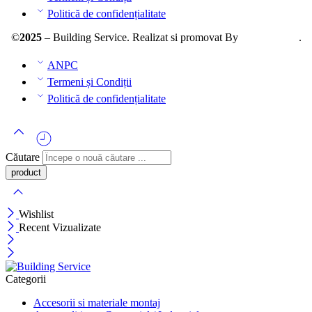
Politică de confidențialitate
©
2025
– Building Service. Realizat si promovat By
AllmaDesign
.
ANPC
Termeni și Condiții
Politică de confidențialitate
Căutare
Wishlist
Recent Vizualizate
Categorii
Accesorii si materiale montaj