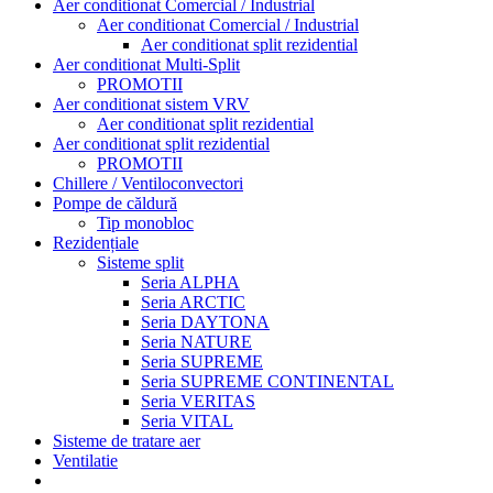
Aer conditionat Comercial / Industrial
Aer conditionat Comercial / Industrial
Aer conditionat split rezidential
Aer conditionat Multi-Split
PROMOTII
Aer conditionat sistem VRV
Aer conditionat split rezidential
Aer conditionat split rezidential
PROMOTII
Chillere / Ventiloconvectori
Pompe de căldură
Tip monobloc
Rezidențiale
Sisteme split
Seria ALPHA
Seria ARCTIC
Seria DAYTONA
Seria NATURE
Seria SUPREME
Seria SUPREME CONTINENTAL
Seria VERITAS
Seria VITAL
Sisteme de tratare aer
Ventilatie