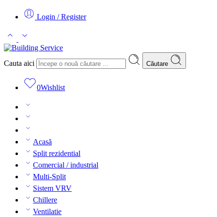
Login / Register
Cauta aici
Căutare
0
Wishlist
Acasă
Split rezidential
Comercial / industrial
Multi-Split
Sistem VRV
Chillere
Ventilatie