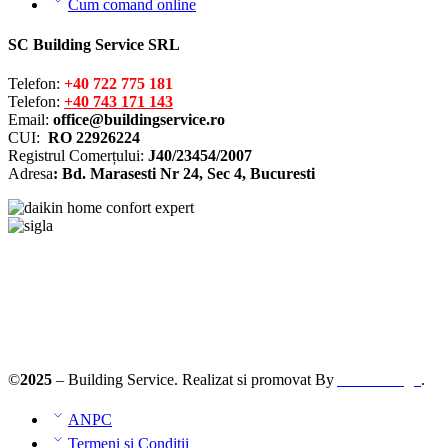
Cum comand online
SC Building Service SRL
Telefon:
+40 722 775 181
Telefon:
+40 743 171 143
Email:
office@buildingservice.ro
CUI:
RO 22926224
Registrul
Comerțului
:
J40/23454/2007
Adresa
: Bd. Marasesti Nr 24, Sec 4, Bucuresti
Solutionarea online a litigiilor
ANPC – SAL
©
2025
– Building Service. Realizat si promovat By
AllmaDesign
.
ANPC
Termeni și Condiții