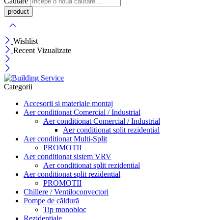
Căutare
Wishlist
Recent Vizualizate
Categorii
Accesorii si materiale montaj
Aer conditionat Comercial / Industrial
Aer conditionat Comercial / Industrial
Aer conditionat split rezidential
Aer conditionat Multi-Split
PROMOTII
Aer conditionat sistem VRV
Aer conditionat split rezidential
Aer conditionat split rezidential
PROMOTII
Chillere / Ventiloconvectori
Pompe de căldură
Tip monobloc
Rezidențiale