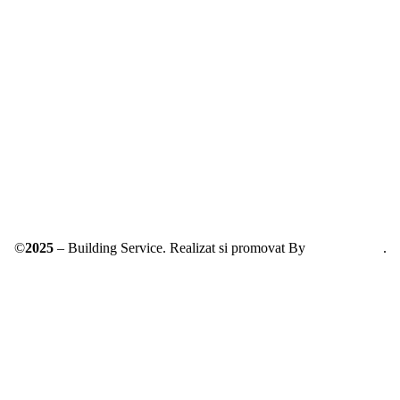
Solutionarea online a litigiilor
ANPC – SAL
©
2025
– Building Service. Realizat si promovat By
AllmaDesign
.