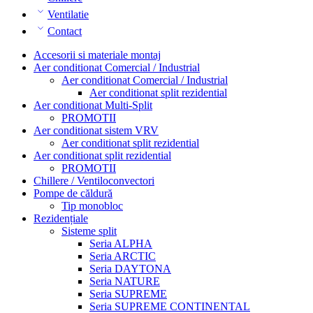
Ventilatie
Contact
Accesorii si materiale montaj
Aer conditionat Comercial / Industrial
Aer conditionat Comercial / Industrial
Aer conditionat split rezidential
Aer conditionat Multi-Split
PROMOTII
Aer conditionat sistem VRV
Aer conditionat split rezidential
Aer conditionat split rezidential
PROMOTII
Chillere / Ventiloconvectori
Pompe de căldură
Tip monobloc
Rezidențiale
Sisteme split
Seria ALPHA
Seria ARCTIC
Seria DAYTONA
Seria NATURE
Seria SUPREME
Seria SUPREME CONTINENTAL