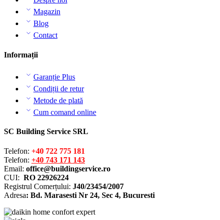
Magazin
Blog
Contact
Informații
Garanție Plus
Condiții de retur
Metode de plată
Cum comand online
SC Building Service SRL
Telefon:
+40 722 775 181
Telefon:
+40 743 171 143
Email:
office@buildingservice.ro
CUI:
RO 22926224
Registrul
Comerțului
:
J40/23454/2007
Adresa
: Bd. Marasesti Nr 24, Sec 4, Bucuresti