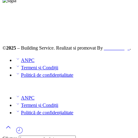
©
2025
– Building Service. Realizat si promovat By
AllmaDesign
.
ANPC
Termeni și Condiții
Politică de confidențialitate
ANPC
Termeni și Condiții
Politică de confidențialitate