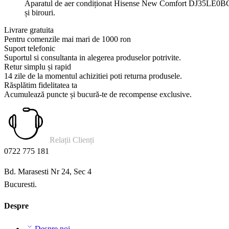
Aparatul de aer condiționat Hisense New Comfort DJ35LE0BG-DJ3
și birouri.
Livrare gratuita
Pentru comenzile mai mari de 1000 ron
Suport telefonic
Suportul si consultanta in alegerea produselor potrivite.
Retur simplu și rapid
14 zile de la momentul achizitiei poti returna produsele.
Răsplătim fidelitatea ta
Acumulează puncte și bucură-te de recompense exclusive.
Relații Clienți
0722 775 181
Bd. Marasesti Nr 24, Sec 4
Bucuresti.
Despre
Despre noi