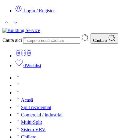
Login / Register
Cauta aici
Căutare
0
Wishlist
Acasă
Split rezidential
Comercial / industrial
Multi-Split
Sistem VRV
Chillere