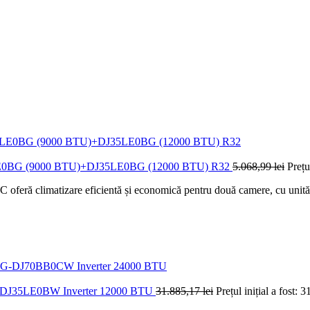
5LE0BG (9000 BTU)+DJ35LE0BG (12000 BTU) R32
5.068,99
lei
Prețu
eră climatizare eficientă și economică pentru două camere, cu unități
BG-DJ35LE0BW Inverter 12000 BTU
31.885,17
lei
Prețul inițial a fost: 3