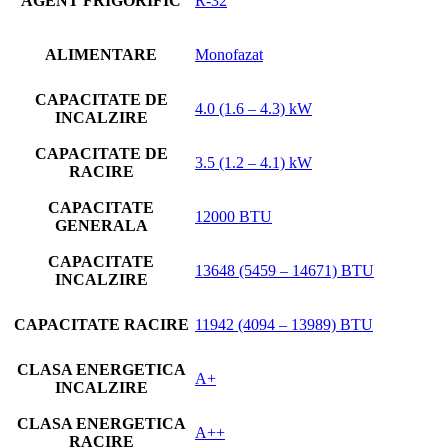
AGENT FRIGORIFIC
R-32
ALIMENTARE
Monofazat
CAPACITATE DE
4.0 (1.6 – 4.3) kW
INCALZIRE
CAPACITATE DE
3.5 (1.2 – 4.1) kW
RACIRE
CAPACITATE
12000 BTU
GENERALA
CAPACITATE
13648 (5459 – 14671) BTU
INCALZIRE
CAPACITATE RACIRE
11942 (4094 – 13989) BTU
CLASA ENERGETICA
A+
INCALZIRE
CLASA ENERGETICA
A++
RACIRE