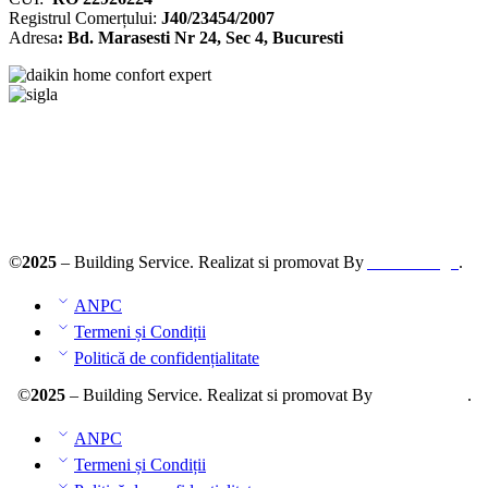
Registrul
Comerțului
:
J40/23454/2007
Adresa
: Bd. Marasesti Nr 24, Sec 4, Bucuresti
Solutionarea online a litigiilor
ANPC – SAL
©
2025
– Building Service. Realizat si promovat By
AllmaDesign
.
ANPC
Termeni și Condiții
Politică de confidențialitate
©
2025
– Building Service. Realizat si promovat By
AllmaDesign
.
ANPC
Termeni și Condiții