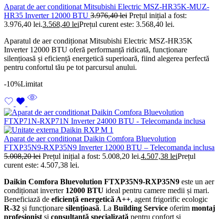
Aparat de aer conditionat Mitsubishi Electric MSZ-HR35K-MUZ-
HR35 Inverter 12000 BTU
3.976,40
lei
Prețul inițial a fost:
3.976,40 lei.
3.568,40
lei
Prețul curent este: 3.568,40 lei.
Aparatul de aer condiționat Mitsubishi Electric MSZ-HR35K
Inverter 12000 BTU oferă performanță ridicată, funcționare
silențioasă și eficiență energetică superioară, fiind alegerea perfectă
pentru confortul tău pe tot parcursul anului.
-10%
Limitat
Aparat de aer conditionat Daikin Comfora Bluevolution
FTXP35N9-RXP35N9 Inverter 12000 BTU – Telecomanda inclusa
5.008,20
lei
Prețul inițial a fost: 5.008,20 lei.
4.507,38
lei
Prețul
curent este: 4.507,38 lei.
Daikin Comfora Bluevolution FTXP35N9-RXP35N9
este un aer
condiționat inverter
12000 BTU
ideal pentru camere medii și mari.
Beneficiază de
eficiență energetică A++
, agent frigorific ecologic
R-32
și funcționare
silențioasă
. La
Building Service
oferim
montaj
profesionist
și
consultanță specializată
pentru confort și