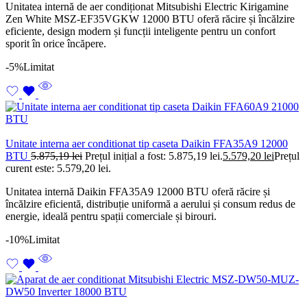
Unitatea internă de aer condiționat Mitsubishi Electric Kirigamine
Zen White MSZ-EF35VGKW 12000 BTU oferă răcire și încălzire
eficiente, design modern și funcții inteligente pentru un confort
sporit în orice încăpere.
-5%
Limitat
Unitate interna aer conditionat tip caseta Daikin FFA35A9 12000
BTU
5.875,19
lei
Prețul inițial a fost: 5.875,19 lei.
5.579,20
lei
Prețul
curent este: 5.579,20 lei.
Unitatea internă Daikin FFA35A9 12000 BTU oferă răcire și
încălzire eficientă, distribuție uniformă a aerului și consum redus de
energie, ideală pentru spații comerciale și birouri.
-10%
Limitat