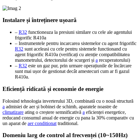
Instalare și întreținere ușoară
–
R32
functioneaza la presiuni similare cu cele ale agentului
frigorific R410a
– Instrumentele pentru incarcarea sistemelor cu agent frigorific
R32
sunt aceleasi cu cele pentru sistemele functionand cu
agent frigorific R410a (verificați cu atenție compatibilitatea
manometrului, detectorului de scurgeri și
a
recuperatorului)
–
R32
este un gaz pur, prin urmare operațiunile de încărcare
sunt mai ușor de gestionat decât amestecuri cum ar fi gazul
R410a.
Eficiență ridicată și economie de energie
Folosind tehnologia inverterului 3D, combinată cu o nouă structură
a
admisiei de aer și bobinei de schimb, aparatele noastre de
climatizare
ating o creștere semnificativă
a
eficienței energetice,
reducand consumul anual de energie cu pana la 30% comparativ cu
un aparat de
aer conditionat
traditional.
Domeniu larg de control al frecvenței (10~150Hz)