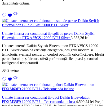
durabilitate optimă.
Unitate interna aer conditionat tip split de perete Daikin Stylish
Bluevolution FTXA35CS 12000 BTU Silver
3.333,26
lei
Unitatea internă Daikin Stylish Bluevolution FTXA35CS 12000
BTU Silver combină eficiența energetică, designul modern și
tehnologia avansată pentru un confort optim în orice încăpere. Ideală
pentru locuințe și birouri, oferă performanță silențioasă și control
inteligent al temperaturii.
-5%
Limitat
Unitate interna aer conditionat tip duct Daikin Bluevolution
FDXM35F9 12000 BTU – Telecomanda inclusa
4.500,24
lei
Prețul
inițial a fost: 4.500,24 lei.
4.273,51
lei
Prețul curent este: 4.273,51 lei.