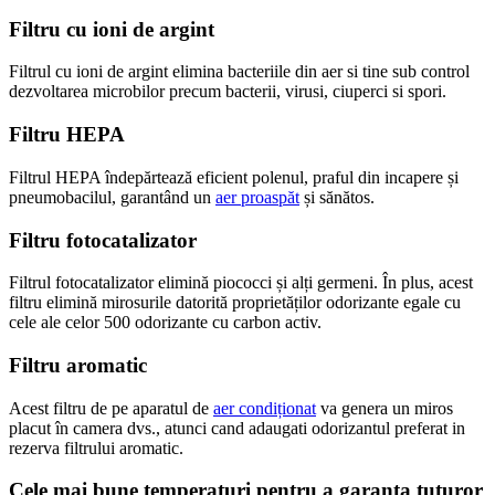
Filtru cu ioni de argint
Filtrul cu ioni de argint elimina bacteriile din aer si tine sub control
dezvoltarea microbilor precum bacterii, virusi, ciuperci si spori.
Filtru HEPA
Filtrul HEPA îndepărtează eficient polenul, praful din incapere și
pneumobacilul, garantând un
aer proaspăt
și sănătos.
Filtru fotocatalizator
Filtrul fotocatalizator elimină piococci și alți germeni. În plus, acest
filtru elimină mirosurile datorită proprietăților odorizante egale cu
cele ale celor 500 odorizante cu carbon activ.
Filtru aromatic
Acest filtru de pe aparatul de
aer condiționat
va genera un miros
placut în camera dvs., atunci cand adaugati odorizantul preferat in
rezerva filtrului aromatic.
Cele mai bune temperaturi pentru a garanta tuturor