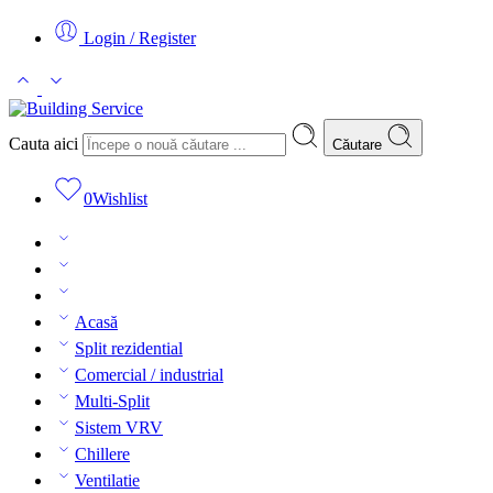
Login / Register
Cauta aici
Căutare
0
Wishlist
Acasă
Split rezidential
Comercial / industrial
Multi-Split
Sistem VRV
Chillere
Ventilatie