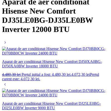
Aparat de aer conditionat
Hisense New Comfort
DJ35LE0BG-DJ35LE0BW
Inverter 12000 BTU
Aparat de aer conditionat Hisense New Comfort DJ50XA0BG-
DJ50XA0BW Inverter 18000 BTU
4.480,30
lei
Prețul inițial a fost: 4.480,30 lei.
4.072,30
lei
Prețul
curent este: 4.072,30 lei.
Aparat de aer conditionat Hisense New Comfort DJ25LE0BG-
DJ25LE0BW Inverter 9000 BTU