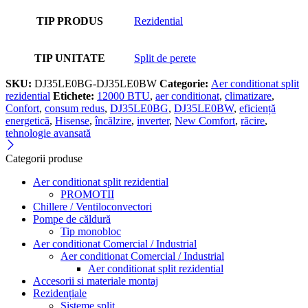
TIP PRODUS
Rezidential
TIP UNITATE
Split de perete
SKU:
DJ35LE0BG-DJ35LE0BW
Categorie:
Aer conditionat split
rezidential
Etichete:
12000 BTU
,
aer conditionat
,
climatizare
,
Confort
,
consum redus
,
DJ35LE0BG
,
DJ35LE0BW
,
eficiență
energetică
,
Hisense
,
încălzire
,
inverter
,
New Comfort
,
răcire
,
tehnologie avansată
Categorii produse
Aer conditionat split rezidential
PROMOTII
Chillere / Ventiloconvectori
Pompe de căldură
Tip monobloc
Aer conditionat Comercial / Industrial
Aer conditionat Comercial / Industrial
Aer conditionat split rezidential
Accesorii si materiale montaj
Rezidențiale
Sisteme split