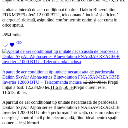
Unitatea internă de aer condiționat tip duct Daikin Bluevolution
FDXM35F9 oferă 12.000 BTU, telecomandă inclusă și eficiență
energetică ridicată, asigurând confort termic optim și aer curat în
orice spațiu.
-5%
Limitat
Aparat de aer conditionat tip unitate necarcasata de pardoseala
Daikin SkyAir Alpha-series Bluevolution FNA35A9-RZAG35B
Inverter 12000 BTU – Telecomanda inclusa
12.234,90
lei
Prețul
inițial a fost: 12.234,90 lei.
11.618,50
lei
Prețul curent este:
11.618,50 lei.
Aparatul de aer condiționat tip unitate necarcasată de pardoseală
Daikin SkyAir Alpha-series Bluevolution FNA35A9-RZAG35B
Inverter 12000 BTU oferă performanță ridicată, consum redus de
energie și control facil prin telecomandă, fiind ideal pentru spații
comerciale și birouri.