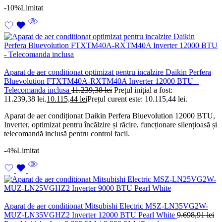
-10%
Limitat
Aparat de aer conditionat optimizat pentru incalzire Daikin Perfera
Bluevolution FTXTM40A-RXTM40A Inverter 12000 BTU –
Telecomanda inclusa
11.239,38
lei
Prețul inițial a fost:
11.239,38 lei.
10.115,44
lei
Prețul curent este: 10.115,44 lei.
Aparat de aer condiționat Daikin Perfera Bluevolution 12000 BTU,
Inverter, optimizat pentru încălzire și răcire, funcționare silențioasă și
telecomandă inclusă pentru control facil.
-4%
Limitat
Aparat de aer conditionat Mitsubishi Electric MSZ-LN35VG2W-
MUZ-LN35VGHZ2 Inverter 12000 BTU Pearl White
9.698,91
lei