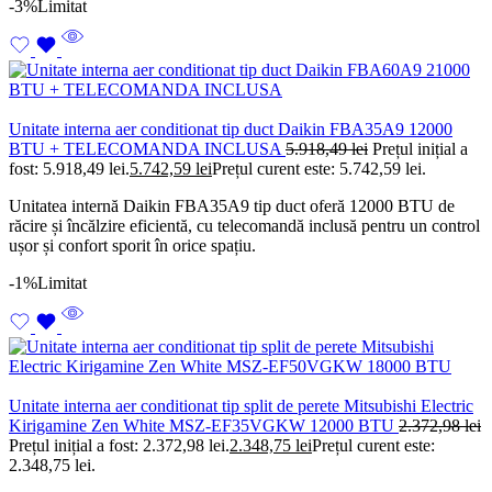
-3%
Limitat
Unitate interna aer conditionat tip duct Daikin FBA35A9 12000
BTU + TELECOMANDA INCLUSA
5.918,49
lei
Prețul inițial a
fost: 5.918,49 lei.
5.742,59
lei
Prețul curent este: 5.742,59 lei.
Unitatea internă Daikin FBA35A9 tip duct oferă 12000 BTU de
răcire și încălzire eficientă, cu telecomandă inclusă pentru un control
ușor și confort sporit în orice spațiu.
-1%
Limitat
Unitate interna aer conditionat tip split de perete Mitsubishi Electric
Kirigamine Zen White MSZ-EF35VGKW 12000 BTU
2.372,98
lei
Prețul inițial a fost: 2.372,98 lei.
2.348,75
lei
Prețul curent este:
2.348,75 lei.