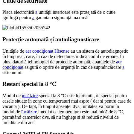
Cutie de securitate
Placa electronică
a
unității interioare este protejată de o cutie
ignifugă pentru
a
garanta o siguranță maximă.
Protecție automată și autodiagnosticare
Unitățile de
aer condiționat
Hisense
au un sistem de autodiagnostic
în timp real, care, în caz de defecțiune, indică codul de eroare. În
plus, datorită tehnologiei de protecție automată, aparatele de
aer
condiționat
asigură o oprire de urgență în caz de supraîncărcare
a
sistemului.
Restart special la 8 °C
Modul de
încălzire
special la 8 °C este foarte util, în special pentru
casele situate în zone cu temperaturi mai aspre ( dar si pentru case de
vacanta ). De fapt, în timpul absenței dvs., unitatea va porni în
modul de
încălzire
imediat ce temperatura este mai mică de 8 °C,
permițând camerelor dvs. să nu înghețe și să reducă nivelul de
umiditate din aer.