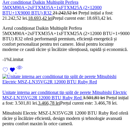
Aer conditionat Daikin Multisplit Perfera
5MXM90A+2xFTXM35A+1xFTXM25A (2×12000
BTU+1X9000 BTU) R32
21.242,52
lei
Prețul inițial a fost:
21.242,52 lei.
18.693,42
lei
Prețul curent este: 18.693,42 lei.
Aerul condiționat Daikin Multisplit Perfera
5MXM90A+2xFTXM35A+1xFTXM25A (2×12000 BTU+1×9000
BTU) R32 oferă performanță premium, eficiență energetică și
confort personalizat pentru trei camere. Ideal pentru locuințe
moderne ce caută răcire și încălzire silențioasă, rapidă și economică.
-1%
Limitat
Unitate interna aer conditionat tip split de perete Mitsubishi Electric
MSZ-LN35VG2R 12000 BTU Ruby Red
3.501,81
lei
Prețul inițial
a fost: 3.501,81 lei.
3.466,78
lei
Prețul curent este: 3.466,78 lei.
Mitsubishi Electric MSZ-LN35VG2R 12000 BTU Ruby Red oferă
răcire și încălzire eficientă, design modern și tehnologie avansată
pentru confort maxim în orice cameră.