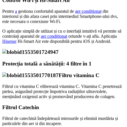
Control WiFi și Hi-Smart Air
Pentru
a
gestiona confortabil aparatul de
aer condiționat
din
interiorul și din afara casei prin intermediul Smartphone-ului dvs,
este necesara o conexiune Wi-Fi.
O aplicație simplă de utilizat și cu o interfață intuitivă vă permite să
controlați aparatul de
aer condiționat
oriunde v-ați afla. Aplicația
Hisense
Hi-Smart Air este disponibilă pentru iOS și Android.
Protecția totală a sănătății: 4 filtre în 1
Filtru vitamina C
Filtrul cu vitamina C eliberează vitamina C. Vitamina C penetrează
pielea, asigurând protecție împotriva radiațiilor ultraviolete,
menținând oxigenul activ și promovând producerea de colagen.
Filtrul Catechin
Filtrul de catechină îndepărtează mirosurile și elimină murdăria și
particulele din aer si din incapere.