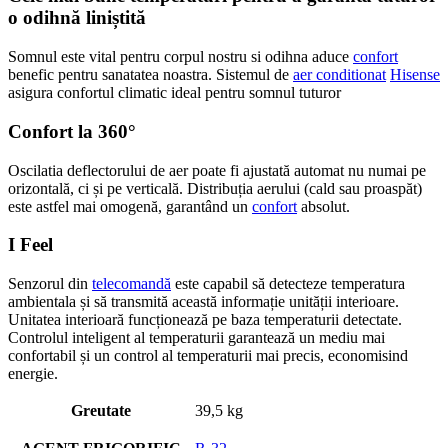
o odihnă liniștită
Somnul este vital pentru corpul nostru si odihna aduce
confort
benefic pentru sanatatea noastra. Sistemul de
aer conditionat
Hisense
asigura confortul climatic ideal pentru somnul tuturor
Confort la 360°
Oscilatia deflectorului de aer poate fi ajustată automat nu numai pe
orizontală, ci și pe verticală. Distribuția aerului (cald sau proaspăt)
este astfel mai omogenă, garantând un
confort
absolut.
I Feel
Senzorul din
telecomandă
este capabil să detecteze temperatura
ambientala și să transmită această informație unității interioare.
Unitatea interioară funcționează pe baza temperaturii detectate.
Controlul inteligent al temperaturii garantează un mediu mai
confortabil și un control al temperaturii mai precis, economisind
energie.
Greutate
39,5 kg