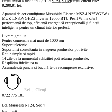
Prețul inițial a fost: 9.698,91 lei.
9.290,91
lei
Prețul curent este:
9.290,91 lei.
Aparatul de aer condiționat Mitsubishi Electric MSZ-LN35VG2W /
MUZ-LN35VGHZ2 Inverter 12000 BTU Pearl White oferă
performanță de top, eficiență energetică excepțională și funcții
inteligente pentru un climat interior perfect.
Livrare gratuita
Pentru comenzile mai mari de 1000 ron
Suport telefonic
Suportul si consultanta in alegerea produselor potrivite.
Retur simplu și rapid
14 zile de la momentul achizitiei poti returna produsele.
Răsplătim fidelitatea ta
Acumulează puncte și bucură-te de recompense exclusive.
Relații Clienți
0722 775 181
Bd. Marasesti Nr 24, Sec 4
Bucuresti.