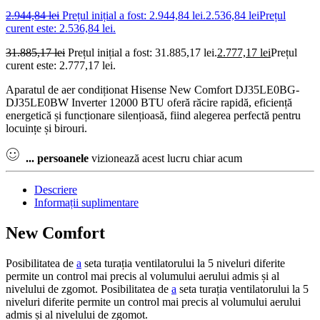
2.944,84
lei
Prețul inițial a fost: 2.944,84 lei.
2.536,84
lei
Prețul
curent este: 2.536,84 lei.
31.885,17
lei
Prețul inițial a fost: 31.885,17 lei.
2.777,17
lei
Prețul
curent este: 2.777,17 lei.
Aparatul de aer condiționat Hisense New Comfort DJ35LE0BG-
DJ35LE0BW Inverter 12000 BTU oferă răcire rapidă, eficiență
energetică și funcționare silențioasă, fiind alegerea perfectă pentru
locuințe și birouri.
...
persoanele
vizionează acest lucru chiar acum
Descriere
Informații suplimentare
New Comfort
Posibilitatea de
a
seta turația ventilatorului la 5 niveluri diferite
permite un control mai precis al volumului aerului admis și al
nivelului de zgomot. Posibilitatea de
a
seta turația ventilatorului la 5
niveluri diferite permite un control mai precis al volumului aerului
admis și al nivelului de zgomot.