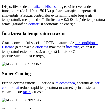
Dispozitivele de
climatizare
Hisense
reglează frecvența de
funcționare (de la 10 la 150 Hz) pe baza variației temperaturii
ambientale. Precizia controlului evită schimbările bruște ale
temperaturii, menținând-o în limitele
a
± 0,5 0C față de temperatura
setată, garantând
confort
și economie de energie.
Încălzirea la temperaturi scăzute
Gratie conceptului special al PCB, aparatele de
aer condiționat
Hisense
garantează o
eficiență
maximă în
încălzire
, chiar și la
temperaturi exterioare scăzute (până la – 20 0C)
(Seriile Silentium si Energy)
Super Cooling
Prin selectarea funcției Super de la
telecomandă
, aparatul de
aer
condiționat
reduce rapid temperatura în cameră prin creșterea
capacității de
răcire
cu 25%.