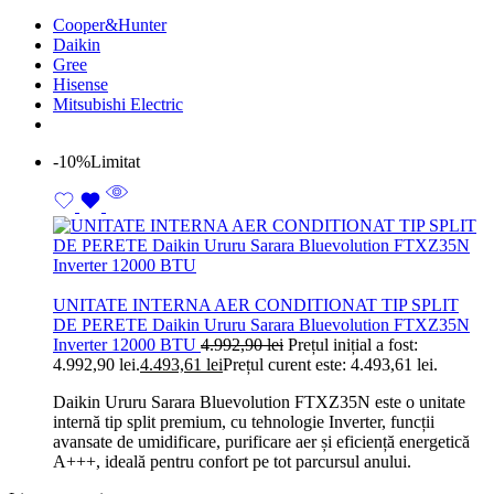
Cooper&Hunter
Daikin
Gree
Hisense
Mitsubishi Electric
-10%
Limitat
UNITATE INTERNA AER CONDITIONAT TIP SPLIT
DE PERETE Daikin Ururu Sarara Bluevolution FTXZ35N
Inverter 12000 BTU
4.992,90
lei
Prețul inițial a fost:
4.992,90 lei.
4.493,61
lei
Prețul curent este: 4.493,61 lei.
Daikin Ururu Sarara Bluevolution FTXZ35N este o unitate
internă tip split premium, cu tehnologie Inverter, funcții
avansate de umidificare, purificare aer și eficiență energetică
A+++, ideală pentru confort pe tot parcursul anului.