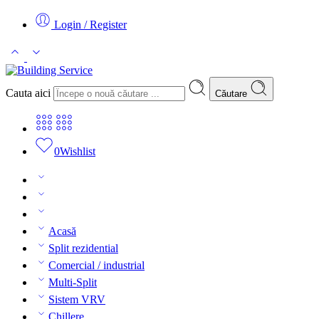
Login / Register
Cauta aici
Căutare
0
Wishlist
Acasă
Split rezidential
Comercial / industrial
Multi-Split
Sistem VRV
Chillere