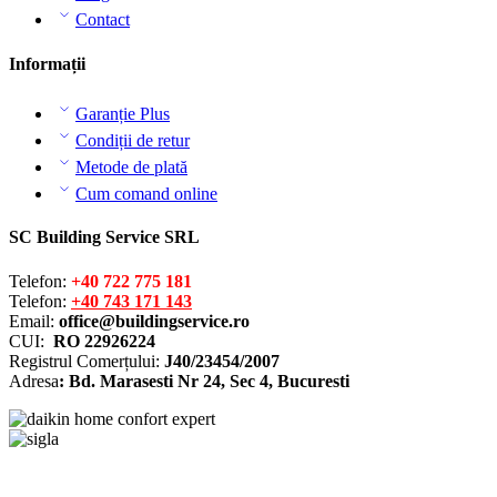
Contact
Informații
Garanție Plus
Condiții de retur
Metode de plată
Cum comand online
SC Building Service SRL
Telefon:
+40 722 775 181
Telefon:
+40 743 171 143
Email:
office@buildingservice.ro
CUI:
RO 22926224
Registrul
Comerțului
:
J40/23454/2007
Adresa
: Bd. Marasesti Nr 24, Sec 4, Bucuresti
Solutionarea online a litigiilor