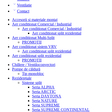
Ventilatie
Contact
Accesorii si materiale montaj
Aer conditionat Comercial / Industrial
Aer conditionat Comercial / Industrial
Aer conditionat split rezidential
Aer conditionat Multi-Split
PROMOTII
Aer conditionat sistem VRV
Aer conditionat split rezidential
Aer conditionat split rezidential
PROMOTII
Chillere / Ventiloconvectori
Pompe de căldură
Tip monobloc
Rezidențiale
Sisteme split
Seria ALPHA
Seria ARCTIC
Seria DAYTONA
Seria NATURE
Seria SUPREME
Seria SUPREME CONTINENTAL