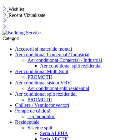
Wishlist
Recent Vizualizate
Categorii
Accesorii si materiale montaj
Aer conditionat Comercial / Industrial
Aer conditionat Comercial / Industrial
Aer conditionat split rezidential
Aer conditionat Multi-Split
PROMOTII
Aer conditionat sistem VRV
Aer conditionat split rezidential
Aer conditionat split rezidential
PROMOTII
Chillere / Ventiloconvectori
Pompe de căldură
Tip monobloc
Rezidențiale
Sisteme split
Seria ALPHA
Seria ARCTIC