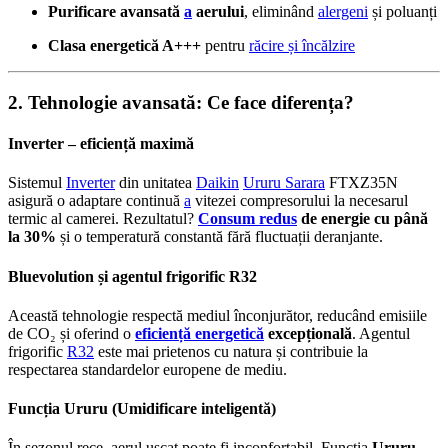
Purificare avansată
a
aerului
, eliminând
alergeni
și poluanți
Clasa energetică A+++
pentru
răcire și încălzire
2. Tehnologie avansată: Ce face diferența?
Inverter – eficiență maximă
Sistemul
Inverter
din unitatea
Daikin
Ururu Sarara
FTXZ35N
asigură o adaptare continuă
a
vitezei compresorului la necesarul
termic al camerei. Rezultatul?
Consum redus
de energie cu până
la 30%
și o temperatură constantă fără fluctuații deranjante.
Bluevolution și agentul frigorific R32
Această tehnologie respectă mediul înconjurător, reducând emisiile
de CO₂ și oferind o
eficiență energetică
excepțională
. Agentul
frigorific
R32
este mai prietenos cu natura și contribuie la
respectarea standardelor europene de mediu.
Funcția Ururu (Umidificare inteligentă)
În sezonul rece, aerul uscat poate fi inconfortabil. Funcția
Ururu