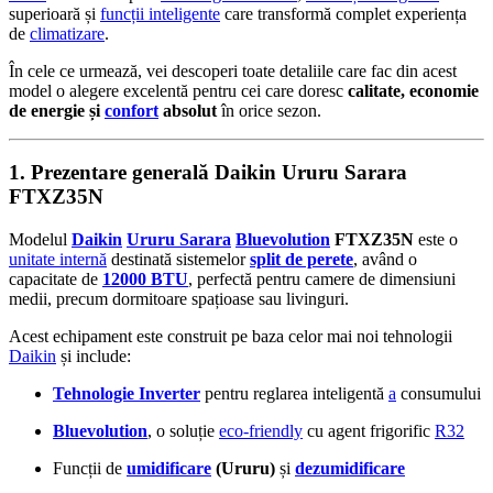
superioară și
funcții inteligente
care transformă complet experiența
de
climatizare
.
În cele ce urmează, vei descoperi toate detaliile care fac din acest
model o alegere excelentă pentru cei care doresc
calitate, economie
de energie și
confort
absolut
în orice sezon.
1. Prezentare generală Daikin Ururu Sarara
FTXZ35N
Modelul
Daikin
Ururu Sarara
Bluevolution
FTXZ35N
este o
unitate internă
destinată sistemelor
split de perete
, având o
capacitate de
12000 BTU
, perfectă pentru camere de dimensiuni
medii, precum dormitoare spațioase sau livinguri.
Acest echipament este construit pe baza celor mai noi tehnologii
Daikin
și include:
Tehnologie Inverter
pentru reglarea inteligentă
a
consumului
Bluevolution
, o soluție
eco-friendly
cu agent frigorific
R32
Funcții de
umidificare
(Ururu)
și
dezumidificare