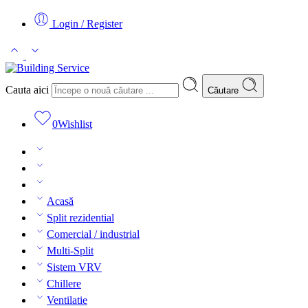
Login / Register
Cauta aici
Căutare
0
Wishlist
Acasă
Split rezidential
Comercial / industrial
Multi-Split
Sistem VRV
Chillere
Ventilatie