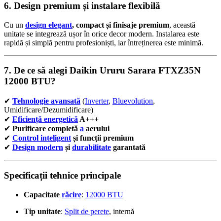
6. Design premium și instalare flexibilă
Cu un
design elegant
, compact și finisaje premium
, această
unitate se integrează ușor în orice decor modern. Instalarea este
rapidă și simplă pentru profesioniști, iar întreținerea este minimă.
7. De ce să alegi Daikin Ururu Sarara FTXZ35N
12000 BTU?
✔
Tehnologie avansată
(
Inverter
,
Bluevolution
,
Umidificare/Dezumidificare)
✔
Eficiență energetică
A+++
✔
Purificare completă
a
aerului
✔
Control inteligent
și funcții premium
✔
Design modern
și
durabilitate
garantată
Specificații tehnice principale
Capacitate
răcire
:
12000 BTU
Tip unitate
:
Split de perete
, internă