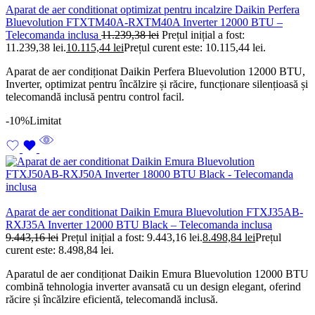
Aparat de aer conditionat optimizat pentru incalzire Daikin Perfera
Bluevolution FTXTM40A-RXTM40A Inverter 12000 BTU –
Telecomanda inclusa
11.239,38
lei
Prețul inițial a fost:
11.239,38 lei.
10.115,44
lei
Prețul curent este: 10.115,44 lei.
Aparat de aer condiționat Daikin Perfera Bluevolution 12000 BTU,
Inverter, optimizat pentru încălzire și răcire, funcționare silențioasă și
telecomandă inclusă pentru control facil.
-10%
Limitat
Aparat de aer conditionat Daikin Emura Bluevolution FTXJ35AB-
RXJ35A Inverter 12000 BTU Black – Telecomanda inclusa
9.443,16
lei
Prețul inițial a fost: 9.443,16 lei.
8.498,84
lei
Prețul
curent este: 8.498,84 lei.
Aparatul de aer condiționat Daikin Emura Bluevolution 12000 BTU
combină tehnologia inverter avansată cu un design elegant, oferind
răcire și încălzire eficientă, telecomandă inclusă.