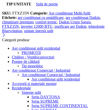
TIP UNITATE
Split de perete
SKU:
FTXZ35N
Categorie:
Aer conditionat Multi-Split
Etichete:
aer condiționat cu umidificare
,
aer condiționat Daikin
,
climatizare premium
,
confort termic
,
Daikin Ururu Sarara
,
FTXZ35N
,
inverter 12000 BTU
,
purificare aer Daikin
,
tehnologie
Bluevolution
,
unitate internă split
Categorii produse
Aer conditionat split rezidential
PROMOTII
Chillere / Ventiloconvectori
Pompe de căldură
Tip monobloc
Aer conditionat Comercial / Industrial
Aer conditionat Comercial / Industrial
Aer conditionat split rezidential
Accesorii si materiale montaj
Rezidențiale
Sisteme split
Seria DAYTONA
Seria SUPREME
Seria SUPREME CONTINENTAL