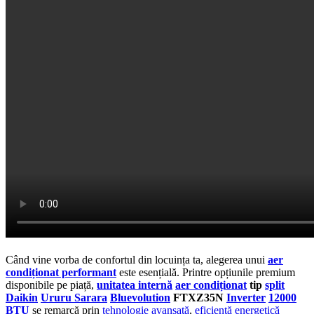
Când vine vorba de confortul din locuința ta, alegerea unui
aer
condiționat performant
este esențială. Printre opțiunile premium
disponibile pe piață,
unitatea internă
aer condiționat
tip
split
Daikin
Ururu Sarara
Bluevolution
FTXZ35N
Inverter
12000
BTU
se remarcă prin
tehnologie avansată
,
eficiență energetică