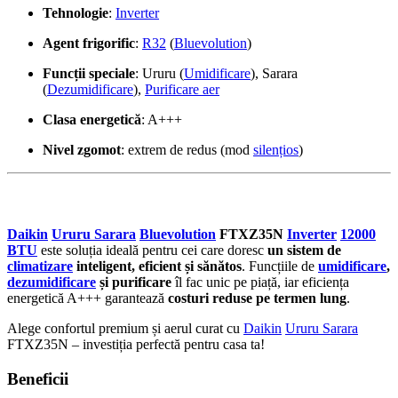
Tehnologie
:
Inverter
Agent frigorific
:
R32
(
Bluevolution
)
Funcții speciale
: Ururu (
Umidificare
), Sarara
(
Dezumidificare
),
Purificare aer
Clasa energetică
: A+++
Nivel zgomot
: extrem de redus (mod
silențios
)
Daikin
Ururu Sarara
Bluevolution
FTXZ35N
Inverter
12000
BTU
este soluția ideală pentru cei care doresc
un sistem de
climatizare
inteligent, eficient și sănătos
. Funcțiile de
umidificare
,
dezumidificare
și purificare
îl fac unic pe piață, iar eficiența
energetică A+++ garantează
costuri reduse pe termen lung
.
Alege confortul premium și aerul curat cu
Daikin
Ururu Sarara
FTXZ35N – investiția perfectă pentru casa ta!
Beneficii