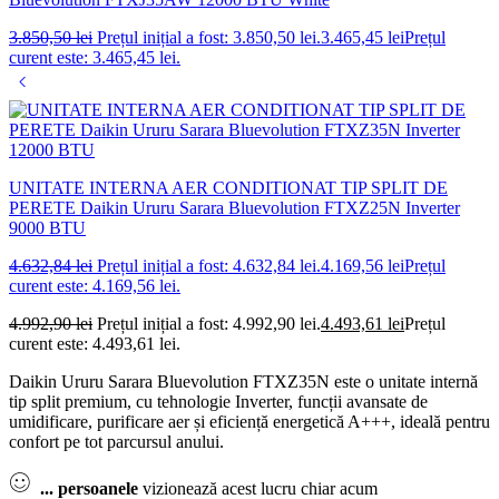
3.850,50
lei
Prețul inițial a fost: 3.850,50 lei.
3.465,45
lei
Prețul
curent este: 3.465,45 lei.
UNITATE INTERNA AER CONDITIONAT TIP SPLIT DE
PERETE Daikin Ururu Sarara Bluevolution FTXZ25N Inverter
9000 BTU
4.632,84
lei
Prețul inițial a fost: 4.632,84 lei.
4.169,56
lei
Prețul
curent este: 4.169,56 lei.
4.992,90
lei
Prețul inițial a fost: 4.992,90 lei.
4.493,61
lei
Prețul
curent este: 4.493,61 lei.
Daikin Ururu Sarara Bluevolution FTXZ35N este o unitate internă
tip split premium, cu tehnologie Inverter, funcții avansate de
umidificare, purificare aer și eficiență energetică A+++, ideală pentru
confort pe tot parcursul anului.
...
persoanele
vizionează acest lucru chiar acum