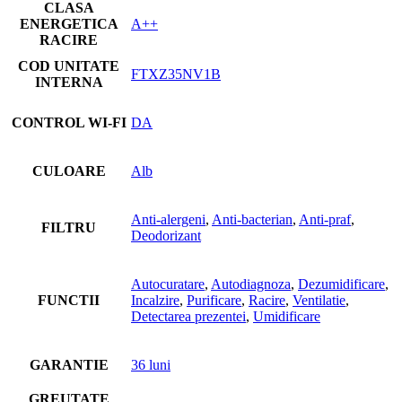
CLASA
ENERGETICA
A++
RACIRE
COD UNITATE
FTXZ35NV1B
INTERNA
CONTROL WI-FI
DA
CULOARE
Alb
Anti-alergeni
,
Anti-bacterian
,
Anti-praf
,
FILTRU
Deodorizant
Autocuratare
,
Autodiagnoza
,
Dezumidificare
,
FUNCTII
Incalzire
,
Purificare
,
Racire
,
Ventilatie
,
Detectarea prezentei
,
Umidificare
GARANTIE
36 luni
GREUTATE