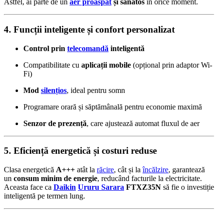
Astfel, ai parte de un
aer proaspăt
și sănătos
în orice moment.
4. Funcții inteligente și confort personalizat
Control prin
telecomandă
inteligentă
Compatibilitate cu
aplicații mobile
(opțional prin adaptor Wi-
Fi)
Mod
silențios
, ideal pentru somn
Programare orară și săptămânală pentru economie maximă
Senzor de prezență
, care ajustează automat fluxul de aer
5. Eficiență energetică și costuri reduse
Clasa energetică
A+++
atât la
răcire
, cât și la
încălzire
, garantează
un
consum minim de energie
, reducând facturile la electricitate.
Aceasta face ca
Daikin
Ururu Sarara
FTXZ35N
să fie o investiție
inteligentă pe termen lung.