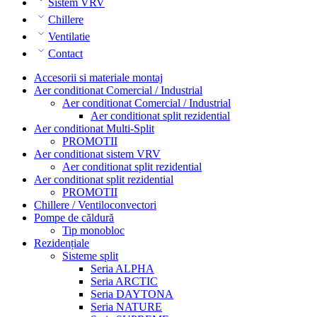
Sistem VRV
Chillere
Ventilatie
Contact
Accesorii si materiale montaj
Aer conditionat Comercial / Industrial
Aer conditionat Comercial / Industrial
Aer conditionat split rezidential
Aer conditionat Multi-Split
PROMOTII
Aer conditionat sistem VRV
Aer conditionat split rezidential
Aer conditionat split rezidential
PROMOTII
Chillere / Ventiloconvectori
Pompe de căldură
Tip monobloc
Rezidențiale
Sisteme split
Seria ALPHA
Seria ARCTIC
Seria DAYTONA
Seria NATURE