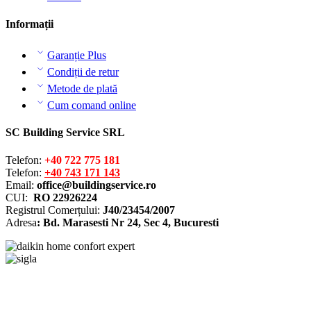
Informații
Garanție Plus
Condiții de retur
Metode de plată
Cum comand online
SC Building Service SRL
Telefon:
+40 722 775 181
Telefon:
+40 743 171 143
Email:
office@buildingservice.ro
CUI:
RO 22926224
Registrul
Comerțului
:
J40/23454/2007
Adresa
: Bd. Marasesti Nr 24, Sec 4, Bucuresti
Solutionarea online a litigiilor