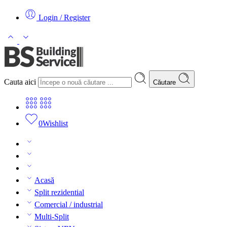
Login / Register
Cauta aici
Căutare
0
Wishlist
Acasă
Split rezidential
Comercial / industrial
Multi-Split