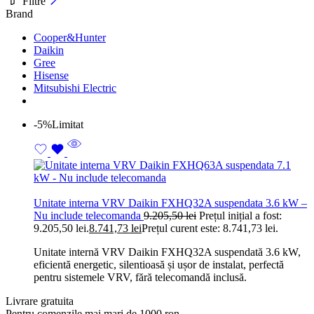
Filtre
Brand
Cooper&Hunter
Daikin
Gree
Hisense
Mitsubishi Electric
-5%
Limitat
Unitate interna VRV Daikin FXHQ32A suspendata 3.6 kW –
Nu include telecomanda
9.205,50
lei
Prețul inițial a fost:
9.205,50 lei.
8.741,73
lei
Prețul curent este: 8.741,73 lei.
Unitate internă VRV Daikin FXHQ32A suspendată 3.6 kW,
eficientă energetic, silentioasă și ușor de instalat, perfectă
pentru sistemele VRV, fără telecomandă inclusă.
Livrare gratuita
Pentru comenzile mai mari de 1000 ron