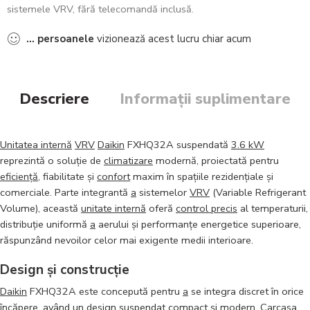
sistemele VRV, fără telecomandă inclusă.
...
persoanele
vizionează acest lucru chiar acum
Descriere
Informații suplimentare
Unitatea internă
VRV
Daikin
FXHQ32A suspendată
3.6 kW
reprezintă o soluție de
climatizare
modernă, proiectată pentru
eficiență
, fiabilitate și
confort
maxim în spațiile rezidențiale și
comerciale. Parte integrantă
a
sistemelor
VRV
(Variable Refrigerant
Volume), această
unitate internă
oferă
control precis
al temperaturii,
distribuție uniformă
a
aerului și performanțe energetice superioare,
răspunzând nevoilor celor mai exigente medii interioare.
Design și construcție
Daikin
FXHQ32A este concepută pentru
a
se integra discret în orice
încăpere, având un design suspendat compact și modern. Carcasa