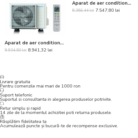
Aparat de aer conditionat Daikin Comfora Bluevolution FTXP60N-RXP60N Inverter 21000 BTU – Telecomanda inclusa
7.547,80
lei
8.386,44
lei
Aparat de aer conditionat optimizat pentru incalzire Daikin Nepura Comfora Bluevolution FTXTP35N-RXTP35A Inverter 12000 BTU – Telecomanda inclusa
8.941,32
lei
9.934,80
lei
Livrare gratuita
Pentru comenzile mai mari de 1000 ron
Suport telefonic
Suportul si consultanta in alegerea produselor potrivite.
Retur simplu și rapid
14 zile de la momentul achizitiei poti returna produsele.
Răsplătim fidelitatea ta
Acumulează puncte și bucură-te de recompense exclusive.