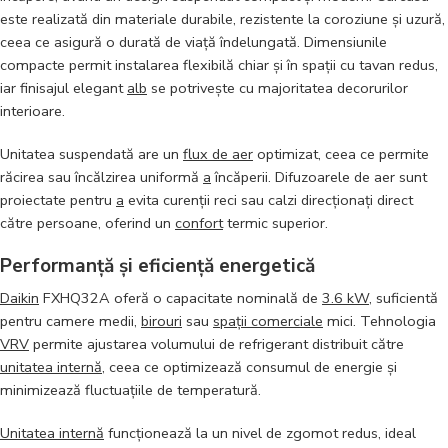
este realizată din materiale durabile, rezistente la coroziune și uzură,
ceea ce asigură o durată de viață îndelungată. Dimensiunile
compacte permit instalarea flexibilă chiar și în spații cu tavan redus,
iar finisajul elegant
alb
se potrivește cu majoritatea decorurilor
interioare.
Unitatea suspendată are un
flux de aer
optimizat, ceea ce permite
răcirea sau încălzirea uniformă
a
încăperii. Difuzoarele de aer sunt
proiectate pentru
a
evita curenții reci sau calzi direcționați direct
către persoane, oferind un
confort
termic superior.
Performanță și eficiență energetică
Daikin
FXHQ32A oferă o capacitate nominală de
3.6 kW
, suficientă
pentru camere medii,
birouri
sau
spații comerciale
mici. Tehnologia
VRV
permite ajustarea volumului de refrigerant distribuit către
unitatea internă
, ceea ce optimizează consumul de energie și
minimizează fluctuațiile de temperatură.
Unitatea internă
funcționează la un nivel de zgomot redus, ideal