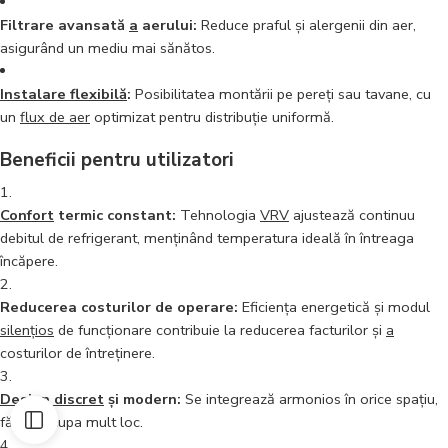
Filtrare avansată
a
aerului:
Reduce praful și alergenii din aer,
asigurând un mediu mai sănătos.
Instalare flexibilă
:
Posibilitatea montării pe pereți sau tavane, cu
un
flux de aer
optimizat pentru distribuție uniformă.
Beneficii pentru utilizatori
Confort
termic constant:
Tehnologia
VRV
ajustează continuu
debitul de refrigerant, menținând temperatura ideală în întreaga
încăpere.
Reducerea costurilor de operare:
Eficiența energetică și modul
silențios
de funcționare contribuie la reducerea facturilor și
a
costurilor de întreținere.
Design discret
și modern:
Se integrează armonios în orice spațiu,
fără
a
ocupa mult loc.