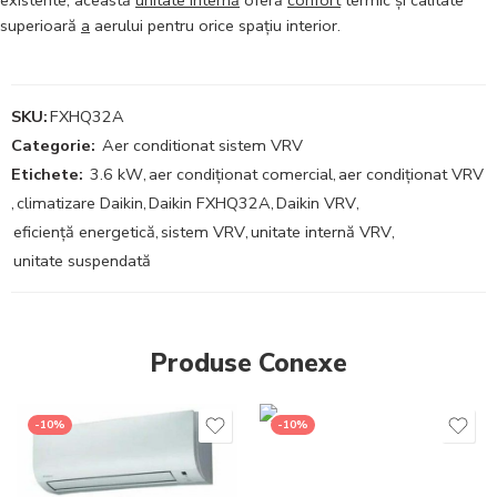
superioară
a
aerului pentru orice spațiu interior.
SKU:
FXHQ32A
Categorie:
Aer conditionat sistem VRV
Etichete:
3.6 kW
,
aer condiționat comercial
,
aer condiționat VRV
,
climatizare Daikin
,
Daikin FXHQ32A
,
Daikin VRV
,
eficiență energetică
,
sistem VRV
,
unitate internă VRV
,
unitate suspendată
Produse Conexe
-10%
-10%