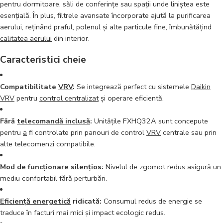
pentru dormitoare, săli de conferințe sau spații unde liniștea este
esențială. În plus, filtrele avansate încorporate ajută la purificarea
aerului, reținând praful, polenul și alte particule fine, îmbunătățind
calitatea aerului
din interior.
Caracteristici cheie
Compatibilitate
VRV
:
Se integrează perfect cu sistemele
Daikin
VRV
pentru
control centralizat
și operare eficientă.
Fără
telecomandă inclusă
:
Unitățile FXHQ32A sunt concepute
pentru
a
fi controlate prin panouri de control
VRV
centrale sau prin
alte telecomenzi compatibile.
Mod de funcționare
silențios
:
Nivelul de zgomot redus asigură un
mediu confortabil fără perturbări.
Eficiență energetică
ridicată:
Consumul redus de energie se
traduce în facturi mai mici și impact ecologic redus.