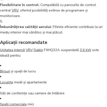
Flexibilitate în control:
Compatibilă cu panourile de control
central
VRV
, oferind posibilități extinse de programare și
monitorizare.
Îmbunătățirea calității aerului:
Filtrele eficiente contribuie la un
mediu interior mai sănătos și mai plăcut.
Aplicații recomandate
Unitatea internă
VRV
Daikin
FXHQ32A suspendată
3.6 kW
este
ideală pentru:
Birouri
și spații de lucru
Locuințe
medii și apartamente
Săli de conferințe sau camere de întâlnire
Spații comerciale
mici