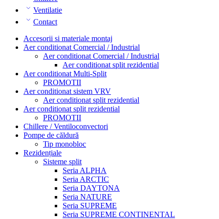
Ventilatie
Contact
Accesorii si materiale montaj
Aer conditionat Comercial / Industrial
Aer conditionat Comercial / Industrial
Aer conditionat split rezidential
Aer conditionat Multi-Split
PROMOTII
Aer conditionat sistem VRV
Aer conditionat split rezidential
Aer conditionat split rezidential
PROMOTII
Chillere / Ventiloconvectori
Pompe de căldură
Tip monobloc
Rezidențiale
Sisteme split
Seria ALPHA
Seria ARCTIC
Seria DAYTONA
Seria NATURE
Seria SUPREME
Seria SUPREME CONTINENTAL