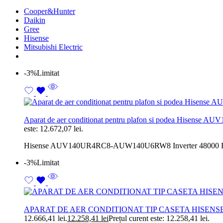
Cooper&Hunter
Daikin
Gree
Hisense
Mitsubishi Electric
-3%
Limitat
Aparat de aer conditionat pentru plafon si podea Hise
este: 12.672,07 lei.
Hisense AUV140UR4RC8-AUW140U6RW8 Inverter 48000 BTU Trifaza
-3%
Limitat
APARAT DE AER CONDITIONAT TIP CASETA HISENS
12.666,41 lei.
12.258,41
lei
Prețul curent este: 12.258,41 lei.