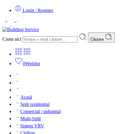
Login / Register
Cauta aici
Căutare
0
Wishlist
Acasă
Split rezidential
Comercial / industrial
Multi-Split
Sistem VRV
Chillere