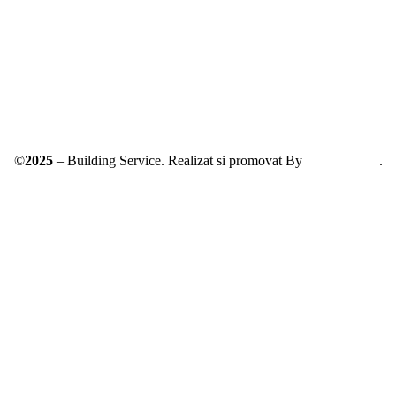
ANPC – SAL
©
2025
– Building Service. Realizat si promovat By
AllmaDesign
.