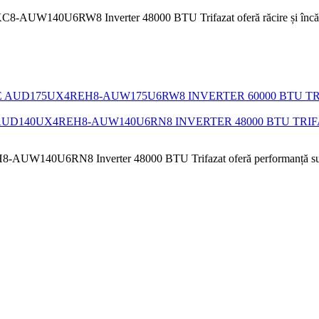
AUW140U6RW8 Inverter 48000 BTU Trifazat oferă răcire și încălzire rap
AUD140UX4REH8-AUW140U6RN8 INVERTER 48000 BTU TRI
AUW140U6RN8 Inverter 48000 BTU Trifazat oferă performanță superioar