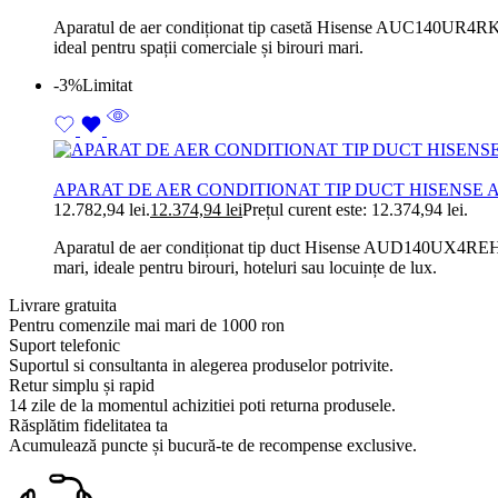
Aparatul de aer condiționat tip casetă Hisense AUC140UR4RKC8-
ideal pentru spații comerciale și birouri mari.
-3%
Limitat
APARAT DE AER CONDITIONAT TIP DUCT HISENSE 
12.782,94 lei.
12.374,94
lei
Prețul curent este: 12.374,94 lei.
Aparatul de aer condiționat tip duct Hisense AUD140UX4REH8-
mari, ideale pentru birouri, hoteluri sau locuințe de lux.
Livrare gratuita
Pentru comenzile mai mari de 1000 ron
Suport telefonic
Suportul si consultanta in alegerea produselor potrivite.
Retur simplu și rapid
14 zile de la momentul achizitiei poti returna produsele.
Răsplătim fidelitatea ta
Acumulează puncte și bucură-te de recompense exclusive.