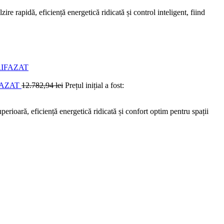
idă, eficiență energetică ridicată și control inteligent, fiind
FAZAT
12.782,94
lei
Prețul inițial a fost:
ă, eficiență energetică ridicată și confort optim pentru spații