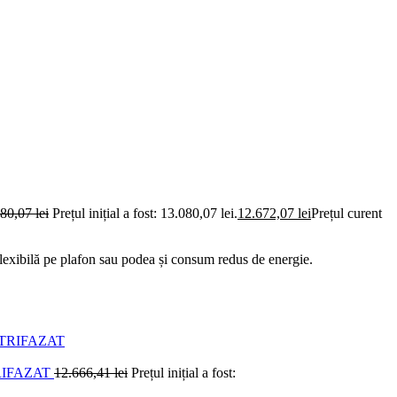
080,07
lei
Prețul inițial a fost: 13.080,07 lei.
12.672,07
lei
Prețul curent
ibilă pe plafon sau podea și consum redus de energie.
RIFAZAT
12.666,41
lei
Prețul inițial a fost: