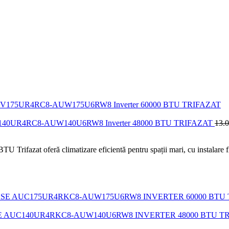
nse AUV140UR4RC8-AUW140U6RW8 Inverter 48000 BTU TRIFAZAT
13.
t oferă climatizare eficientă pentru spații mari, cu instalare flex
E AUC140UR4RKC8-AUW140U6RW8 INVERTER 48000 BTU T