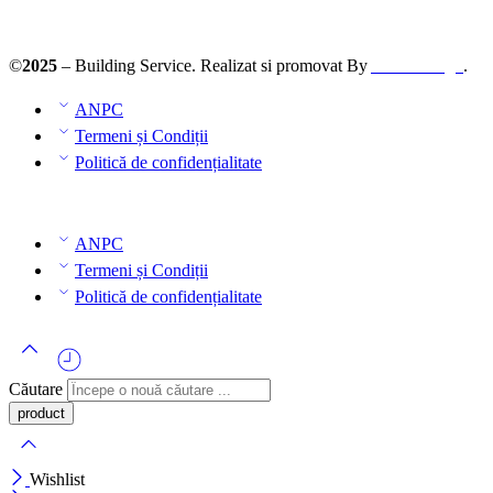
©
2025
– Building Service. Realizat si promovat By
AllmaDesign
.
ANPC
Termeni și Condiții
Politică de confidențialitate
ANPC
Termeni și Condiții
Politică de confidențialitate
Căutare
Wishlist