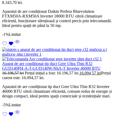
8.343,70 lei.
Aparatul de aer condiționat Daikin Perfera Bluevolution
FTXM50A-RXM50A Inverter 18000 BTU oferă climatizare
eficientă, funcționare silențioasă și control precis prin telecomandă.
Ideal pentru spații de până la 50 mp.
-1%
Limitat
Aparat de aer conditionat tip duct Gree Ultra Thin R32
GUD140PH-A-T-GUD140W-NhA-T Inverter 46000 BTU
16.196,57
lei
Prețul inițial a fost: 16.196,57 lei.
16.094,57
lei
Prețul
curent este: 16.094,57 lei.
Aparatul de aer condiționat tip duct Gree Ultra Thin R32 Inverter
46000 BTU oferă climatizare eficientă, consum redus de energie și
design compact, ideal pentru spații comerciale și rezidențiale mari.
-5%
Limitat