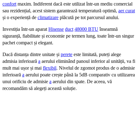
confort
maxim. Indiferent dacă este utilizat într-un mediu comercial
sau rezidențial, acest sistem garantează temperatură optimă,
aer curat
și o experiență de
climatizare
plăcută pe tot parcursul anului.
Investiția într-un aparat
Hisense
duct
48000 BTU
înseamnă
siguranță, fiabilitate și economie pe termen lung, toate într-un singur
pachet compact și elegant.
Dacă distanța dintre unitate și
perete
este limitată, puteți alege
admisia inferioară
a
aerului eliminând panoul inferior al unității, va fi
mult mai ușor și mai
flexibil
. Nivelul de zgomot produs de o admisie
inferioară
a
aerului poate crește până la 5dB comparativ cu utilizarea
unui orificiu de admisie
a
aerului din spate. De aceea, vă
recomandăm să alegeți această soluție.