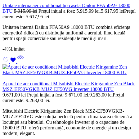
Unitate interna aer conditionat tip caseta Daikin FFA50A9 18000
BTU
5.915,99
lei
Prețul inițial a fost: 5.915,99 lei.
5.617,95
lei
Prețul
curent este: 5.617,95 lei.
Unitatea internă Daikin FFA50A9 18000 BTU combină eficiența
energetică ridicată cu distribuția uniformă a aerului, fiind ideală
pentru spații comerciale sau rezidențiale medii și mari.
-4%
Limitat
Aparat de aer conditionat Mitsubishi Electric Kirigamine Zen Black
MSZ-EF50VGKB-MUZ-EF50VG Inverter 18000 BTU
9.671,00
lei
Prețul inițial a fost: 9.671,00 lei.
9.263,00
lei
Prețul
curent este: 9.263,00 lei.
Mitsubishi Electric Kirigamine Zen Black MSZ-EF50VGKB-
MUZ-EF50VG este soluția perfectă pentru climatizarea eficientă a
locuinței sau biroului. Cu tehnologie Inverter și o capacitate de
18000 BTU, oferă performanță, economie de energie și un design
modern, elegant.