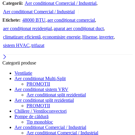
Categorii:
Aer conditionat Comercial / Industrial
,
Aer conditionat Comercial / Industrial
Etichete:
48000 BTU
,
aer condiționat comercial
,
aer condiționat rezidențial
,
aparat aer condiționat duct
,
climatizare eficientă
,
economisire energie
,
Hisense
,
inverter
,
sistem HVAC
,
trifazat
Categorii produse
Ventilatie
Aer conditionat Multi-Split
PROMOTII
Aer conditionat sistem VRV
Aer conditionat split rezidential
Aer conditionat split rezidential
PROMOTII
Chillere / Ventiloconvectori
Pompe de căldură
Tip monobloc
Aer conditionat Comercial / Industrial
Aer conditionat Comercial / Industrial