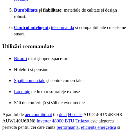
Durabilitate
și fiabilitate:
materiale de calitate și design
robust.
Control inteligent
:
telecomandă
și compatibilitate cu sisteme
smart.
Utilizări recomandate
Birouri
mari și open-space-uri
Hoteluri și pensiuni
Spații comerciale
și centre comerciale
Locuințe
de lux cu suprafețe extinse
Săli de conferință și săli de evenimente
Aparatul de
aer condiționat
tip
duct
Hisense
AUD140UX4REH8-
AUW140U6RN8
Inverter
48000 BTU
Trifazat
este alegerea
perfectă pentru cei care caută
performanță
,
eficiență energetică
și