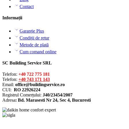
Contact
Informații
Garanție Plus
Condiții de retur
Metode de plată
Cum comand online
SC Building Service SRL
Telefon:
+40 722 775 181
Telefon:
+40 743 171 143
Email:
office@buildingservice.ro
CUI:
RO 22926224
Registrul
Comerțului
:
J40/23454/2007
Adresa
: Bd. Marasesti Nr 24, Sec 4, Bucuresti
Solutionarea online a litigiilor