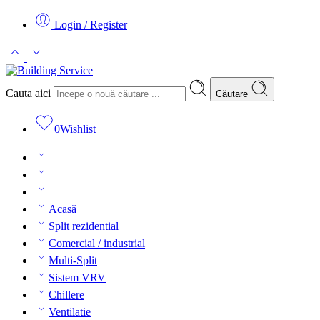
Login / Register
Cauta aici
Căutare
0
Wishlist
Acasă
Split rezidential
Comercial / industrial
Multi-Split
Sistem VRV
Chillere
Ventilatie