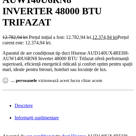
INVERTER 48000 BTU
TRIFAZAT
12.782,94
lei
Prețul inițial a fost: 12.782,94 lei.
12.374,94
lei
Prețul
curent este: 12.374,94 lei.
Aparatul de aer condiționat tip duct Hisense AUD140UX4REH8-
AUW140U6RN8 Inverter 48000 BTU Trifazat oferă performanță
superioară, eficiență energetică ridicată și confort optim pentru spații
mari, ideale pentru birouri, hoteluri sau locuințe de lux.
...
persoanele
vizionează acest lucru chiar acum
Descriere
Informații suplimentare