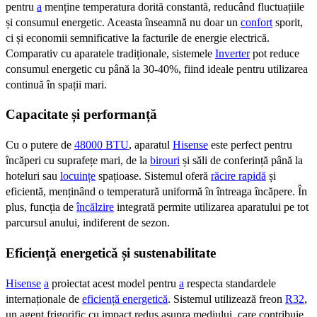
pentru
a
menține temperatura dorită constantă, reducând fluctuațiile
și consumul energetic. Aceasta înseamnă nu doar un
confort
sporit,
ci și economii semnificative la facturile de energie electrică.
Comparativ cu aparatele tradiționale, sistemele
Inverter
pot reduce
consumul energetic cu până la 30-40%, fiind ideale pentru utilizarea
continuă în spații mari.
Capacitate și performanță
Cu o putere de
48000 BTU
, aparatul
Hisense
este perfect pentru
încăperi cu suprafețe mari, de la
birouri
și săli de conferință până la
hoteluri sau
locuințe
spațioase. Sistemul oferă
răcire rapidă
și
eficientă, menținând o temperatură uniformă în întreaga încăpere. În
plus, funcția de
încălzire
integrată permite utilizarea aparatului pe tot
parcursul anului, indiferent de sezon.
Eficiență energetică și sustenabilitate
Hisense
a
proiectat acest model pentru
a
respecta standardele
internaționale de
eficiență energetică
. Sistemul utilizează freon
R32
,
un agent frigorific cu impact redus asupra mediului, care contribuie