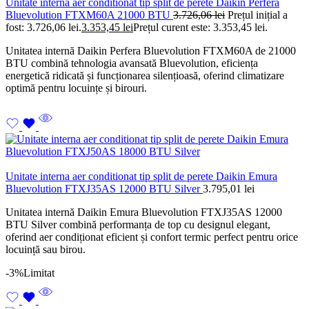
Unitate interna aer conditionat tip split de perete Daikin Perfera
Bluevolution FTXM60A 21000 BTU
3.726,06
lei
Prețul inițial a
fost: 3.726,06 lei.
3.353,45
lei
Prețul curent este: 3.353,45 lei.
Unitatea internă Daikin Perfera Bluevolution FTXM60A de 21000
BTU combină tehnologia avansată Bluevolution, eficiența
energetică ridicată și funcționarea silențioasă, oferind climatizare
optimă pentru locuințe și birouri.
Unitate interna aer conditionat tip split de perete Daikin Emura
Bluevolution FTXJ35AS 12000 BTU Silver
3.795,01
lei
Unitatea internă Daikin Emura Bluevolution FTXJ35AS 12000
BTU Silver combină performanța de top cu designul elegant,
oferind aer condiționat eficient și confort termic perfect pentru orice
locuință sau birou.
-3%
Limitat