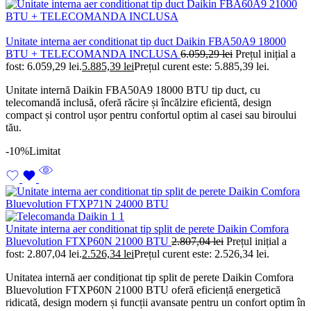
Unitate interna aer conditionat tip duct Daikin FBA50A9 18000
BTU + TELECOMANDA INCLUSA
6.059,29
lei
Prețul inițial a
fost: 6.059,29 lei.
5.885,39
lei
Prețul curent este: 5.885,39 lei.
Unitate internă Daikin FBA50A9 18000 BTU tip duct, cu
telecomandă inclusă, oferă răcire și încălzire eficientă, design
compact și control ușor pentru confortul optim al casei sau biroului
tău.
-10%
Limitat
Unitate interna aer conditionat tip split de perete Daikin Comfora
Bluevolution FTXP60N 21000 BTU
2.807,04
lei
Prețul inițial a
fost: 2.807,04 lei.
2.526,34
lei
Prețul curent este: 2.526,34 lei.
Unitatea internă aer condiționat tip split de perete Daikin Comfora
Bluevolution FTXP60N 21000 BTU oferă eficiență energetică
ridicată, design modern și funcții avansate pentru un confort optim în