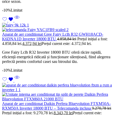
orice sezon.
-10%
Limitat
Aparat de aer conditionat Gree Fairy Lclh R32 GWH18ACD-
K6DNA1D Inverter 18000 BTU
4.858,84
lei
Prețul inițial a fost:
4.858,84 lei.
4.372,94
lei
Prețul curent este: 4.372,94 lei.
Gree Fairy Lclh R32 Inverter 18000 BTU oferă răcire rapidă,
eficiență energetică ridicată și funcționare silențioasă, fiind alegerea
perfectă pentru confortul casei sau biroului tău.
-10%
Limitat
Aparat de aer conditionat Daikin Perfera Bluevolution FTXM50A-
RXM50A Inverter 18000 BTU – Telecomanda inclusa
9.270,78
lei
Prețul inițial a fost: 9.270,78 lei.
8.343,70
lei
Prețul curent este: