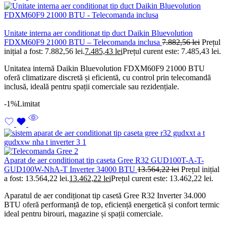
Unitate interna aer conditionat tip duct Daikin Bluevolution
FDXM60F9 21000 BTU – Telecomanda inclusa
7.882,56
lei
Prețul
inițial a fost: 7.882,56 lei.
7.485,43
lei
Prețul curent este: 7.485,43 lei.
Unitatea internă Daikin Bluevolution FDXM60F9 21000 BTU
oferă climatizare discretă și eficientă, cu control prin telecomandă
inclusă, ideală pentru spații comerciale sau rezidențiale.
-1%
Limitat
Aparat de aer conditionat tip caseta Gree R32 GUD100T-A-T-
GUD100W-NhA-T Inverter 34000 BTU
13.564,22
lei
Prețul inițial
a fost: 13.564,22 lei.
13.462,22
lei
Prețul curent este: 13.462,22 lei.
Aparatul de aer condiționat tip casetă Gree R32 Inverter 34.000
BTU oferă performanță de top, eficiență energetică și confort termic
ideal pentru birouri, magazine și spații comerciale.