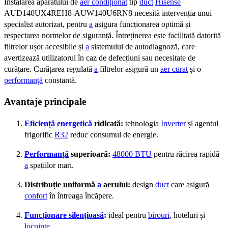
Instalarea aparatului de
aer condiționat
tip
duct
Hisense
AUD140UX4REH8-AUW140U6RN8 necesită intervenția unui
specialist autorizat, pentru
a
asigura funcționarea optimă și
respectarea normelor de siguranță. Întreținerea este facilitată datorită
filtrelor ușor accesibile și
a
sistemului de autodiagnoză, care
avertizează utilizatorul în caz de defecțiuni sau necesitate de
curățare. Curățarea regulată
a
filtrelor asigură un
aer curat
și o
performanță
constantă.
Avantaje principale
Eficiență energetică
ridicată:
tehnologia
Inverter
și agentul
frigorific
R32
reduc consumul de energie.
Performanță
superioară:
48000 BTU
pentru răcirea rapidă
a
spațiilor mari.
Distribuție uniformă
a
aerului:
design
duct
care asigură
confort
în întreaga încăpere.
Funcționare silențioasă
:
ideal pentru
birouri
, hoteluri și
locuințe
.