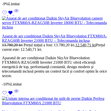
-9%
Limitat
Aparat de aer conditionat Daikin SkyAir Bluevolution FTXM60A-
RZAG60B Inverter 21000 BTU – Telecomanda inclusa
13.780,20
lei
Prețul inițial a fost: 13.780,20 lei.
12.540,71
lei
Prețul
curent este: 12.540,71 lei.
Aparatul de aer condiționat Daikin SkyAir Bluevolution
FTXM60A-RZAG60B Inverter 21000 BTU oferă eficiență
energetică de top, performanță constantă, design modern și
telecomandă inclusă pentru un control facil și confort optim în orice
sezon.
-10%
Limitat