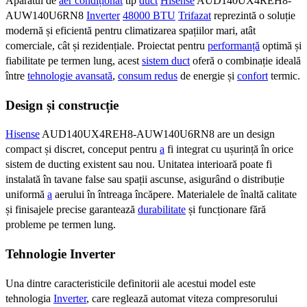
Aparatul de
aer condiționat
tip
duct
Hisense
AUD140UX4REH8-
AUW140U6RN8
Inverter
48000 BTU
Trifazat
reprezintă o soluție
modernă și eficientă pentru climatizarea spațiilor mari, atât
comerciale, cât și rezidențiale. Proiectat pentru
performanță
optimă și
fiabilitate pe termen lung, acest
sistem duct
oferă o combinație ideală
între
tehnologie avansată
,
consum redus
de energie și
confort
termic.
Design și construcție
Hisense
AUD140UX4REH8-AUW140U6RN8 are un design
compact și discret, conceput pentru
a
fi integrat cu ușurință în orice
sistem de ducting existent sau nou. Unitatea interioară poate fi
instalată în tavane false sau spații ascunse, asigurând o distribuție
uniformă
a
aerului în întreaga încăpere. Materialele de înaltă calitate
și finisajele precise garantează
durabilitate
și funcționare fără
probleme pe termen lung.
Tehnologie Inverter
Una dintre caracteristicile definitorii ale acestui model este
tehnologia
Inverter
, care reglează automat viteza compresorului