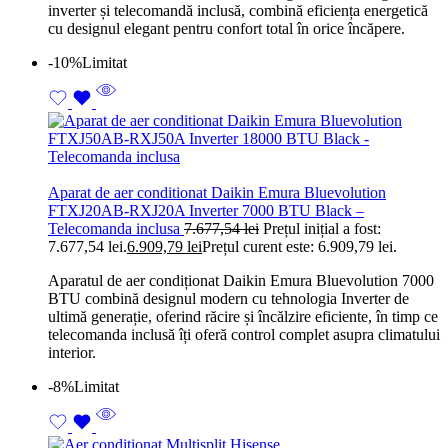
inverter și telecomandă inclusă, combină eficiența energetică
cu designul elegant pentru confort total în orice încăpere.
-10%
Limitat
Aparat de aer conditionat Daikin Emura Bluevolution
FTXJ20AB-RXJ20A Inverter 7000 BTU Black –
Telecomanda inclusa
7.677,54
lei
Prețul inițial a fost:
7.677,54 lei.
6.909,79
lei
Prețul curent este: 6.909,79 lei.
Aparatul de aer condiționat Daikin Emura Bluevolution 7000
BTU combină designul modern cu tehnologia Inverter de
ultimă generație, oferind răcire și încălzire eficiente, în timp ce
telecomanda inclusă îți oferă control complet asupra climatului
interior.
-8%
Limitat