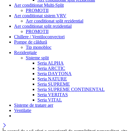
Aer conditionat Multi-Split
PROMOTII
Aer conditionat sistem VRV
Aer conditionat split rezidential
Aer conditionat split rezidential
PROMOTII
Chillere / Ventiloconvectori
Pompe de căldură
Tip monobloc
Rezidențiale
Sisteme split
Seria ALPHA
Seria ARCTIC
Seria DAYTONA
Seria NATURE
Seria SUPREME
Seria SUPREME CONTINENTAL
Seria VERITAS
Seria VITAL
Sisteme de tratare aer
Ventilatie