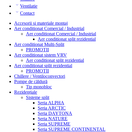
Ventilatie
Contact
Accesorii si materiale montaj
Aer conditionat Comercial / Industrial
Aer conditionat Comercial / Industrial
Aer conditionat split rezidential
Aer conditionat Multi-Split
PROMOTII
Aer conditionat sistem VRV
Aer conditionat split rezidential
Aer conditionat split rezidential
PROMOTII
Chillere / Ventiloconvectori
Pompe de căldură
Tip monobloc
Rezidențiale
Sisteme split
Seria ALPHA
Seria ARCTIC
Seria DAYTONA
Seria NATURE
Seria SUPREME
Seria SUPREME CONTINENTAL