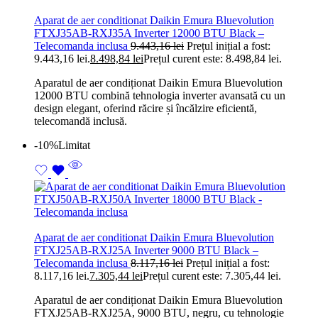
Aparat de aer conditionat Daikin Emura Bluevolution
FTXJ35AB-RXJ35A Inverter 12000 BTU Black –
Telecomanda inclusa
9.443,16
lei
Prețul inițial a fost:
9.443,16 lei.
8.498,84
lei
Prețul curent este: 8.498,84 lei.
Aparatul de aer condiționat Daikin Emura Bluevolution
12000 BTU combină tehnologia inverter avansată cu un
design elegant, oferind răcire și încălzire eficientă,
telecomandă inclusă.
-10%
Limitat
Aparat de aer conditionat Daikin Emura Bluevolution
FTXJ25AB-RXJ25A Inverter 9000 BTU Black –
Telecomanda inclusa
8.117,16
lei
Prețul inițial a fost:
8.117,16 lei.
7.305,44
lei
Prețul curent este: 7.305,44 lei.
Aparatul de aer condiționat Daikin Emura Bluevolution
FTXJ25AB-RXJ25A, 9000 BTU, negru, cu tehnologie