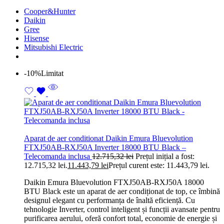
Cooper&Hunter
Daikin
Gree
Hisense
Mitsubishi Electric
-10%
Limitat
Aparat de aer conditionat Daikin Emura Bluevolution
FTXJ50AB-RXJ50A Inverter 18000 BTU Black –
Telecomanda inclusa
12.715,32
lei
Prețul inițial a fost:
12.715,32 lei.
11.443,79
lei
Prețul curent este: 11.443,79 lei.
Daikin Emura Bluevolution FTXJ50AB-RXJ50A 18000
BTU Black este un aparat de aer condiționat de top, ce îmbină
designul elegant cu performanța de înaltă eficiență. Cu
tehnologie Inverter, control inteligent și funcții avansate pentru
purificarea aerului, oferă confort total, economie de energie și