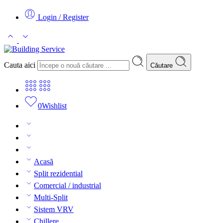
Login / Register
Cauta aici
Căutare
0
Wishlist
Acasă
Split rezidential
Comercial / industrial
Multi-Split
Sistem VRV
Chillere