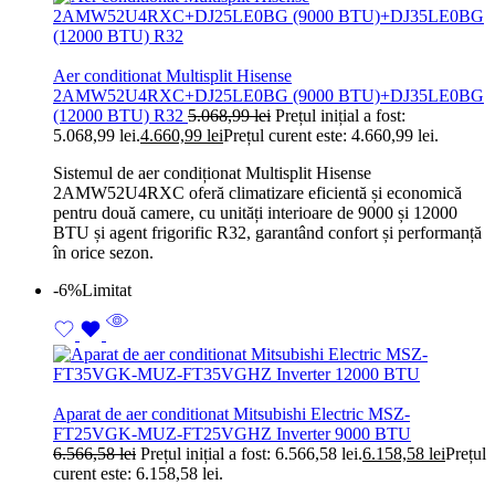
Aer conditionat Multisplit Hisense
2AMW52U4RXC+DJ25LE0BG (9000 BTU)+DJ35LE0BG
(12000 BTU) R32
5.068,99
lei
Prețul inițial a fost:
5.068,99 lei.
4.660,99
lei
Prețul curent este: 4.660,99 lei.
Sistemul de aer condiționat Multisplit Hisense
2AMW52U4RXC oferă climatizare eficientă și economică
pentru două camere, cu unități interioare de 9000 și 12000
BTU și agent frigorific R32, garantând confort și performanță
în orice sezon.
-6%
Limitat
Aparat de aer conditionat Mitsubishi Electric MSZ-
FT25VGK-MUZ-FT25VGHZ Inverter 9000 BTU
6.566,58
lei
Prețul inițial a fost: 6.566,58 lei.
6.158,58
lei
Prețul
curent este: 6.158,58 lei.