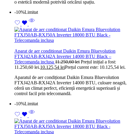
o estetică modernă potrivită oricărui spațiu.
-10%
Limitat
Aparat de aer conditionat Daikin Emura Bluevolution
FTXJ42AB-RXJ42A Inverter 14000 BTU Black –
Telecomanda inclusa
11.250,60
lei
Prețul inițial a fost:
11.250,60 lei.
10.125,54
lei
Prețul curent este: 10.125,54 lei.
Aparatul de aer condiționat Daikin Emura Bluevolution
FTXJ42AB-RXJ42A Inverter 14000 BTU, culoare neagră,
oferă un climat perfect, eficiență energetică superioară și
control facil prin telecomandă.
-10%
Limitat