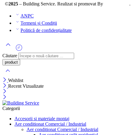
©
2025
– Building Service. Realizat si promovat By
AllmaDesign
.
ANPC
Termeni și Condiții
Politică de confidențialitate
Căutare
Wishlist
Recent Vizualizate
Categorii
Accesorii si materiale montaj
Aer conditionat Comercial / Industrial
Aer conditionat Comercial / Industrial
Aer conditionat split rezidential