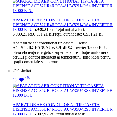
APARAT DE AER CONDITIONAT TIP CASETA
HISENSE ACT52UR4RCC8-AUW52U4RS4 INVERTER
18000 BTU
6.939,21
lei
Prețul inițial a fost:
6.939,21 lei.
6.531,21
lei
Prețul curent este: 6.531,21 lei.
Aparatul de aer condiționat tip casetă Hisense
ACT52UR4RCC8-AUW52U4RS4 Inverter 18000 BTU
oferă eficiență energetică superioară, distribuție uniformă a
aerului și control inteligent al temperaturii, fiind ideal pentru
spații comerciale sau birouri.
-7%
Limitat
APARAT DE AER CONDITIONAT TIP CASETA
HISENSE ACT35UR4RCC8-AUW35U4RS8 INVERTER
12000 BTU
5.907,97
lei
Prețul inițial a fost: