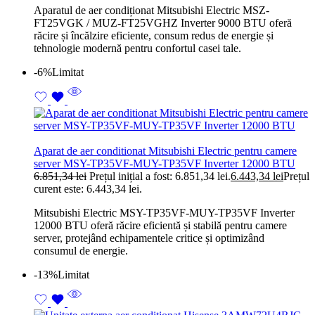
Aparatul de aer condiționat Mitsubishi Electric MSZ-
FT25VGK / MUZ-FT25VGHZ Inverter 9000 BTU oferă
răcire și încălzire eficiente, consum redus de energie și
tehnologie modernă pentru confortul casei tale.
-6%
Limitat
Aparat de aer conditionat Mitsubishi Electric pentru camere
server MSY-TP35VF-MUY-TP35VF Inverter 12000 BTU
6.851,34
lei
Prețul inițial a fost: 6.851,34 lei.
6.443,34
lei
Prețul
curent este: 6.443,34 lei.
Mitsubishi Electric MSY-TP35VF-MUY-TP35VF Inverter
12000 BTU oferă răcire eficientă și stabilă pentru camere
server, protejând echipamentele critice și optimizând
consumul de energie.
-13%
Limitat