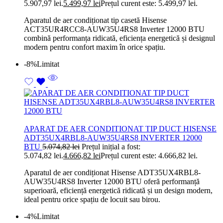
5.907,97 lei.
5.499,97
lei
Prețul curent este: 5.499,97 lei.
Aparatul de aer condiționat tip casetă Hisense
ACT35UR4RCC8-AUW35U4RS8 Inverter 12000 BTU
combină performanța ridicată, eficiența energetică și designul
modern pentru confort maxim în orice spațiu.
-8%
Limitat
APARAT DE AER CONDITIONAT TIP DUCT HISENSE
ADT35UX4RBL8-AUW35U4RS8 INVERTER 12000
BTU
5.074,82
lei
Prețul inițial a fost:
5.074,82 lei.
4.666,82
lei
Prețul curent este: 4.666,82 lei.
Aparatul de aer condiționat Hisense ADT35UX4RBL8-
AUW35U4RS8 Inverter 12000 BTU oferă performanță
superioară, eficiență energetică ridicată și un design modern,
ideal pentru orice spațiu de locuit sau birou.
-4%
Limitat