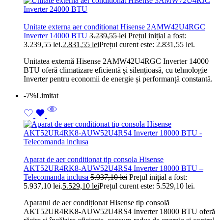
Unitate externa aer conditionat Hisense 2AMW42U4RGC
Inverter 14000 BTU
3.239,55
lei
Prețul inițial a fost:
3.239,55 lei.
2.831,55
lei
Prețul curent este: 2.831,55 lei.
Unitatea externă Hisense 2AMW42U4RGC Inverter 14000
BTU oferă climatizare eficientă și silențioasă, cu tehnologie
Inverter pentru economii de energie și performanță constantă.
-7%
Limitat
Aparat de aer conditionat tip consola Hisense
AKT52UR4RK8-AUW52U4RS4 Inverter 18000 BTU –
Telecomanda inclusa
5.937,10
lei
Prețul inițial a fost:
5.937,10 lei.
5.529,10
lei
Prețul curent este: 5.529,10 lei.
Aparatul de aer condiționat Hisense tip consolă
AKT52UR4RK8-AUW52U4RS4 Inverter 18000 BTU oferă