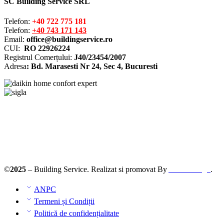
SC Building Service SRL
Telefon:
+40 722 775 181
Telefon:
+40 743 171 143
Email:
office@buildingservice.ro
CUI:
RO 22926224
Registrul
Comerțului
:
J40/23454/2007
Adresa
: Bd. Marasesti Nr 24, Sec 4, Bucuresti
Solutionarea online a litigiilor
ANPC – SAL
©
2025
– Building Service. Realizat si promovat By
AllmaDesign
.
ANPC
Termeni și Condiții
Politică de confidențialitate