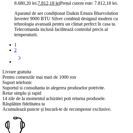
8.680,20 lei.
7.812,18
lei
Prețul curent este: 7.812,18 lei.
Aparatul de aer condiționat Daikin Emura Bluevolution
Inverter 9000 BTU Silver combină designul modern cu
tehnologia avansată pentru un climat perfect în casa ta.
Telecomanda inclusă facilitează controlul precis al
temperaturii.
1
2
Livrare gratuita
Pentru comenzile mai mari de 1000 ron
Suport telefonic
Suportul si consultanta in alegerea produselor potrivite.
Retur simplu și rapid
14 zile de la momentul achizitiei poti returna produsele.
Răsplătim fidelitatea ta
Acumulează puncte și bucură-te de recompense exclusive.