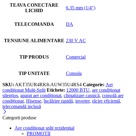
TEAVA CONECTARE
6.35 mm (1/4")
LICHID
TELECOMANDA
DA
TENSIUNE ALIMENTARE
230 V AC
TIP PRODUS
Comercial
TIP UNITATE
Consola
SKU:
AKT35UR4RK8-AUW35U4RS4
Categorie:
Aer
conditionat Multi-Split
Etichete:
12000 BTU
,
aer condiționat
silențios
,
aparat aer condiționat
,
climatizare casnică
,
consolă aer
condiționat
,
Hisense
,
încălzire rapidă
,
inverter
,
răcire eficientă
,
telecomandă inclusă
Categorii produse
Aer conditionat split rezidential
PROMOTII