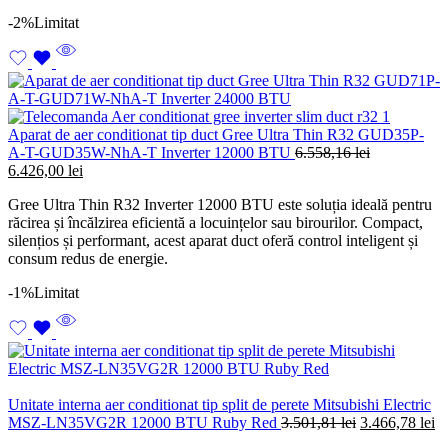
-2%
Limitat
Aparat de aer conditionat tip duct Gree Ultra Thin R32 GUD35P-
A-T-GUD35W-NhA-T Inverter 12000 BTU
6.558,16
lei
Prețul
Prețul
6.426,00
lei
inițial
curent
Gree Ultra Thin R32 Inverter 12000 BTU este soluția ideală pentru
a
este:
răcirea și încălzirea eficientă a locuințelor sau birourilor. Compact,
fost:
6.426,00 lei.
silențios și performant, acest aparat duct oferă control inteligent și
6.558,16 lei.
consum redus de energie.
-1%
Limitat
Unitate interna aer conditionat tip split de perete Mitsubishi Electric
Prețul
Pr
MSZ-LN35VG2R 12000 BTU Ruby Red
3.501,81
lei
3.466,78
lei
inițial
cu