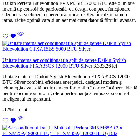
Daikin Perfera Bluevolution FVXM35B 12000 BTU este o unitate
internă tip consolă de pardoseală, cu design compact, funcționare
silențioasă și eficiență energetică ridicată. Oferă încălzire rapidă
iarna, răcire optimă vara și un aer mai curat datorită filtrului avansat.
Unitate interna aer conditionat tip split de perete Daikin Stylish
Bluevolution FTXA35CS 12000 BTU Silver
3.333,26
lei
Unitatea internă Daikin Stylish Bluevolution FTXA35CS 12000
BTU Silver combină eficiența energetică, designul modern și
tehnologia avansată pentru un confort optim în orice încăpere. Ideală
pentru locuințe și birouri, oferă performanță silențioasă și control
inteligent al temperaturii.
-12%
Limitat