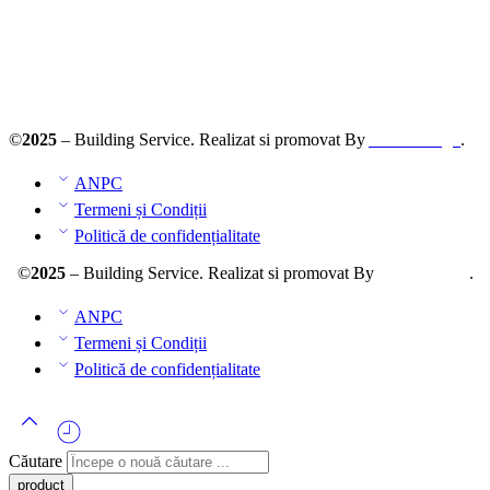
Solutionarea online a litigiilor
ANPC – SAL
©
2025
– Building Service. Realizat si promovat By
AllmaDesign
.
ANPC
Termeni și Condiții
Politică de confidențialitate
©
2025
– Building Service. Realizat si promovat By
AllmaDesign
.
ANPC
Termeni și Condiții
Politică de confidențialitate
Căutare