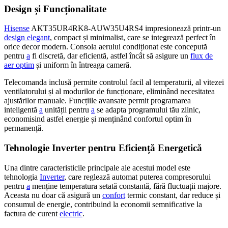
Design și Funcționalitate
Hisense
AKT35UR4RK8-AUW35U4RS4 impresionează printr-un
design elegant
, compact și minimalist, care se integrează perfect în
orice decor modern. Consola aerului condiționat este concepută
pentru
a
fi discretă, dar eficientă, astfel încât să asigure un
flux de
aer optim
și uniform în întreaga cameră.
Telecomanda inclusă permite controlul facil al temperaturii, al vitezei
ventilatorului și al modurilor de funcționare, eliminând necesitatea
ajustărilor manuale. Funcțiile avansate permit programarea
inteligentă
a
unității pentru
a
se adapta programului tău zilnic,
economisind astfel energie și menținând confortul optim în
permanență.
Tehnologie Inverter pentru Eficiență Energetică
Una dintre caracteristicile principale ale acestui model este
tehnologia
Inverter
, care reglează automat puterea compresorului
pentru
a
menține temperatura setată constantă, fără fluctuații majore.
Aceasta nu doar că asigură un
confort
termic constant, dar reduce și
consumul de energie, contribuind la economii semnificative la
factura de curent
electric
.