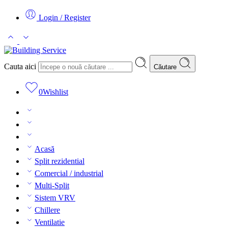
Login / Register
Cauta aici
Căutare
0
Wishlist
Acasă
Split rezidential
Comercial / industrial
Multi-Split
Sistem VRV
Chillere
Ventilatie