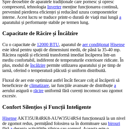
Spre deosebire de aparatele tradiționale care pornesc și opresc
compresorul, tehnologia
Inverter
menține funcționarea continuă,
prevenind pierderea eficienței și reducând uzura componentelor
interne. Acest lucru se traduce printr-o durată de viață mai lungă
a
aparatului și performanțe stabile pe termen lung.
Capacitate de Răcire și Încălzire
Cu o capacitate de
12000 BTU
, aparatul de
aer condiționat
Hisense
este ideal pentru spații de dimensiuni medii, de până la 35-40 mp.
Răcirea rapidă și eficientă transformă imediat încăperea într-un
mediu confortabil, indiferent de temperaturile exterioare ridicate. În
plus, modul de
încălzire
permite utilizarea aparatului și pe timp de
iarnă, oferind o temperatură plăcută și uniform distribuită.
Fluxul de aer este optimizat astfel încât fiecare colț al încăperii să
beneficieze de
climatizare
, iar funcțiile avansate de distribuție
a
aerului asigură o
răcire
uniformă fără curenți incomozi sau zgomot
excesiv.
Confort Silențios și Funcții Inteligente
Hisense
AKT35UR4RK8-AUW35U4RS4 funcționează la un nivel
de zgomot redus, permițând folosirea sa în dormitoare sau
birouri
fără
a
deranja activitățile zilnice sau somnul. Aceasta este o