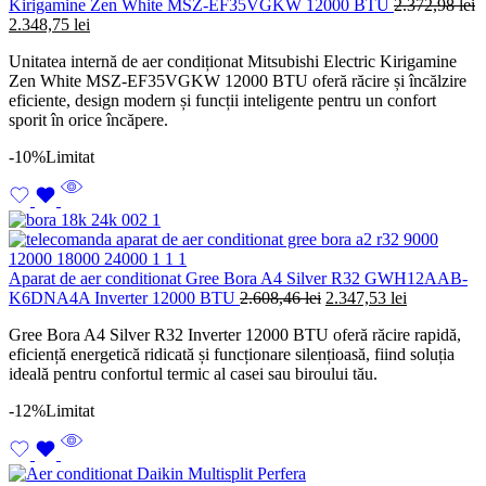
Kirigamine Zen White MSZ-EF35VGKW 12000 BTU
2.372,98
lei
Prețul
Prețul
2.348,75
lei
inițial
curent
Unitatea internă de aer condiționat Mitsubishi Electric Kirigamine
a
este:
Zen White MSZ-EF35VGKW 12000 BTU oferă răcire și încălzire
fost:
2.348,75 lei.
eficiente, design modern și funcții inteligente pentru un confort
2.372,98 lei.
sporit în orice încăpere.
-10%
Limitat
Aparat de aer conditionat Gree Bora A4 Silver R32 GWH12AAB-
Prețul
Prețul
K6DNA4A Inverter 12000 BTU
2.608,46
lei
2.347,53
lei
inițial
curent
Gree Bora A4 Silver R32 Inverter 12000 BTU oferă răcire rapidă,
a
este:
eficiență energetică ridicată și funcționare silențioasă, fiind soluția
fost:
2.347,53 lei
ideală pentru confortul termic al casei sau biroului tău.
2.608,46 lei.
-12%
Limitat