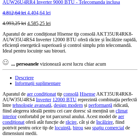
AUW26U4RR4 Inverter 9000 BTU - Telecomanda inclusa
Prețul
Prețul
4.812,64
lei
4.404,64
lei
inițial
curent
Prețul
Prețul
4.993,25
lei
4.585,25
lei
a
este:
inițial
curent
fost:
4.404,64 lei.
Aparatul de aer condiționat Hisense tip consolă AKT35UR4RK8-
a
este:
4.812,64 lei.
AUW35U4RS4 Inverter 12000 BTU oferă răcire și încălzire rapidă,
fost:
4.585,25 lei.
eficiență energetică superioară și control simplu prin telecomandă.
4.993,25 lei.
Ideal pentru locuințe sau birouri.
...
persoanele
vizionează acest lucru chiar acum
Descriere
Informații suplimentare
Aparatul de
aer condiționat
tip
consolă
Hisense
AKT35UR4RK8-
AUW35U4RS4
Inverter
12000 BTU
reprezintă combinația perfectă
între
tehnologie avansată
,
design modern
și
performanță
ridicată,
fiind alegerea ideală pentru cei care doresc să mențină un
climat
interior
confortabil pe tot parcursul anului. Acest model de
aer
condiționat
oferă atât funcție de
răcire
, cât și de
încălzire
, fiind
potrivit pentru orice tip de
locuință
,
birou
sau
spațiu comercial
de
dimensiuni medii.