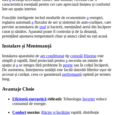
caracteristică esențială pentru cei care apreciază liniștea și confortul
într-un spațiu interior.
Funcțiile inteligente includ modurile de economisire
a
energiei,
reglarea automată
a
fluxului de aer și sistemul de auto-curățare, care
previne acumularea de
praf
și bacterii, menținând aerul din încăpere
curat și sănătos. Aparatul poate fi controlat și de la distanță,
permițând ajustarea temperaturii chiar și atunci când nu ești acasă.
Instalare și Mentenanță
Instalarea aparatului de
aer condiționat
tip
consolă
Hisense
este
simplă și rapidă, fiind proiectată pentru
a
necesita un minim de
spațiu și
a
se integra fără probleme în
perete
sau în colțul încăperii.
De asemenea, întreținerea unității este facilă datorită filtrelor ușor de
accesat și curățat, ceea ce garantează
performanță
optimă pe termen
lung.
Avantaje Cheie
Eficiență energetică
ridicată:
Tehnologia
Inverter
reduce
consumul de energie.
Confort
maxim:
Răcire și încălzire
rapidă, distribuție