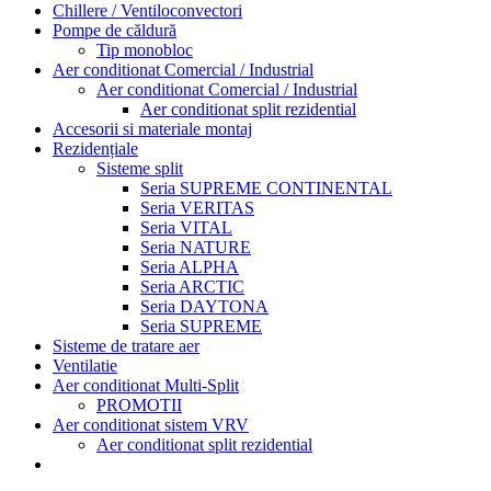
Chillere / Ventiloconvectori
Pompe de căldură
Tip monobloc
Aer conditionat Comercial / Industrial
Aer conditionat Comercial / Industrial
Aer conditionat split rezidential
Accesorii si materiale montaj
Rezidențiale
Sisteme split
Seria SUPREME CONTINENTAL
Seria VERITAS
Seria VITAL
Seria NATURE
Seria ALPHA
Seria ARCTIC
Seria DAYTONA
Seria SUPREME
Sisteme de tratare aer
Ventilatie
Aer conditionat Multi-Split
PROMOTII
Aer conditionat sistem VRV
Aer conditionat split rezidential