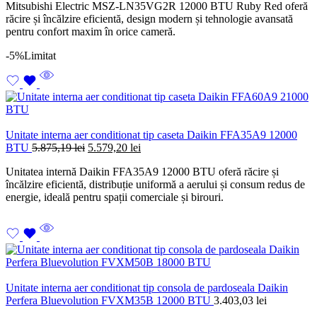
Mitsubishi Electric MSZ-LN35VG2R 12000 BTU Ruby Red oferă
a
es
răcire și încălzire eficientă, design modern și tehnologie avansată
fost:
3.
pentru confort maxim în orice cameră.
3.501,81 lei.
-5%
Limitat
Unitate interna aer conditionat tip caseta Daikin FFA35A9 12000
Prețul
Prețul
BTU
5.875,19
lei
5.579,20
lei
inițial
curent
Unitatea internă Daikin FFA35A9 12000 BTU oferă răcire și
a
este:
încălzire eficientă, distribuție uniformă a aerului și consum redus de
fost:
5.579,20 lei.
energie, ideală pentru spații comerciale și birouri.
5.875,19 lei.
Unitate interna aer conditionat tip consola de pardoseala Daikin
Perfera Bluevolution FVXM35B 12000 BTU
3.403,03
lei