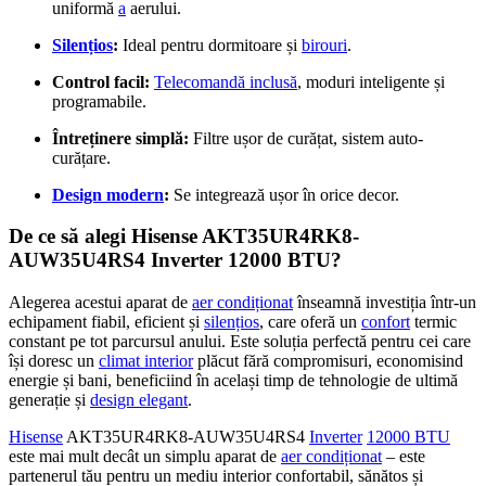
uniformă
a
aerului.
Silențios
:
Ideal pentru dormitoare și
birouri
.
Control facil:
Telecomandă inclusă
, moduri inteligente și
programabile.
Întreținere simplă:
Filtre ușor de curățat, sistem auto-
curățare.
Design modern
:
Se integrează ușor în orice decor.
De ce să alegi Hisense AKT35UR4RK8-
AUW35U4RS4 Inverter 12000 BTU?
Alegerea acestui aparat de
aer condiționat
înseamnă investiția într-un
echipament fiabil, eficient și
silențios
, care oferă un
confort
termic
constant pe tot parcursul anului. Este soluția perfectă pentru cei care
își doresc un
climat interior
plăcut fără compromisuri, economisind
energie și bani, beneficiind în același timp de tehnologie de ultimă
generație și
design elegant
.
Hisense
AKT35UR4RK8-AUW35U4RS4
Inverter
12000 BTU
este mai mult decât un simplu aparat de
aer condiționat
– este
partenerul tău pentru un mediu interior confortabil, sănătos și