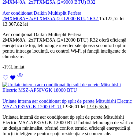
Aer conditionat Daikin Multisplit Perfera
2MXM68A+2xFTXM35A (2×12000 BTU) R32
15.122,52
lei
Prețul
Prețul
13.307,82
lei
inițial
curent
Aer condiționat Daikin Multisplit Perfera
a
este:
2MXM68A+2xFTXM35A (2×12000 BTU) R32 oferă eficiență
fost:
13.307,82 lei.
energetică de top, tehnologie inverter silențioasă și confort optim
15.122,52 lei.
pentru întreaga locuință, cu control Wi-Fi și funcții inteligente de
climatizare.
-1%
Limitat
Unitate interna aer conditionat tip split de perete Mitsubishi Electric
Prețul
Prețul
MSZ-AP35VGK 12000 BTU
1.936,01
lei
1.916,58
lei
inițial
curent
Unitatea internă de aer condiționat tip split de perete Mitsubishi
a
este:
Electric MSZ-AP35VGK 12000 BTU îmbină tehnologia de vârf cu
fost:
1.916,58 lei.
un design minimalist, oferind confort termic, eficiență energetică și
1.936,01 lei.
funcții inteligente pentru spații rezidențiale și comerciale.