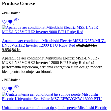
Produse Conexe
-4%
Limitat
Aparat de aer conditionat Mitsubishi Electric MSZ-LN35R-MUZ-
LN35VGHZ2 Inverter 12000 BTU Ruby Red
10.262,84
lei
Prețul
Prețul
9.854,84
lei
inițial
curent
Aparatul de aer condiționat Mitsubishi Electric MSZ-LN35R /
a
este:
MUZ-LN35VGHZ2 Inverter 12000 BTU Ruby Red oferă
fost:
9.854,84 lei.
performanță superioară, eficiență energetică și un design modern,
10.262,84 lei.
ideal pentru locuințe sau birouri.
-1%
Limitat
Unitate interna aer conditionat tip split de perete Mitsubishi Electric