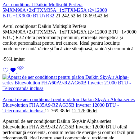
Aer conditionat Daikin Multisplit Perfera
5MXM90A+2xFTXM35A+1xFTXM25A (2×12000
Prețul
Prețul
BTU+1X9000 BTU) R32
21.242,52
lei
18.693,42
lei
inițial
curent
Aerul condiționat Daikin Multisplit Perfera
a
este:
5MXM90A+2xFTXM35A+1xFTXM25A (2×12000 BTU+1×9000
fost:
18.693,42 lei.
BTU) R32 oferă performanță premium, eficiență energetică și
21.242,52 lei.
confort personalizat pentru trei camere. Ideal pentru locuințe
moderne ce caută răcire și încălzire silențioasă, rapidă și economică.
-5%
Limitat
Aparat de aer conditionat pentru plafon Daikin SkyAir Alpha-series
Bluevolution FHA35A9-RZAG35B Inverter 12000 BTU -
Prețul
Prețul
Telecomanda inclusa
12.769,38
lei
12.126,06
lei
inițial
curent
Aparatul de aer condiționat Daikin SkyAir Alpha-series
a
este:
Bluevolution FHA35A9-RZAG35B Inverter 12000 BTU oferă
fost:
12.126,06 lei.
performanță excelentă, consum redus de energie și control facil prin
12.769,38 lei.
telecomandă, ideal pentru spații comerciale și rezidențiale.