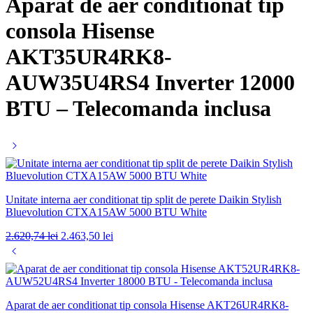
Aparat de aer conditionat tip
consola Hisense
AKT35UR4RK8-
AUW35U4RS4 Inverter 12000
BTU – Telecomanda inclusa
Unitate interna aer conditionat tip split de perete Daikin Stylish
Bluevolution CTXA15AW 5000 BTU White
Prețul
Prețul
2.620,74
lei
2.463,50
lei
inițial
curent
a
este:
fost:
2.463,50 lei.
2.620,74 lei.
Aparat de aer conditionat tip consola Hisense AKT26UR4RK8-