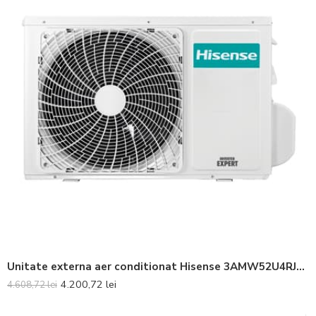
Unitate externa aer conditionat Hisense 3AMW52U4RJC Inverter 18000 BTU
4.200,72
lei
4.608,72
lei