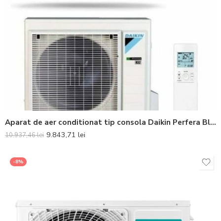
Aparat de aer conditionat tip consola Daikin Perfera Bluevolution FVXM50B-RXM50A Inverter 18000 BTU – Telecomanda inclusa
9.843,71
lei
10.937,46
lei
-8%