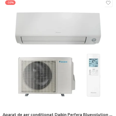
-10%
Aparat de aer conditionat Daikin Perfera Bluevolution FTXM60A-RXM60A Inverter 21000 BTU – Telecomanda inclusa