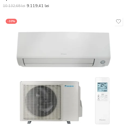
9.119,41
lei
10.132,68
lei
-10%