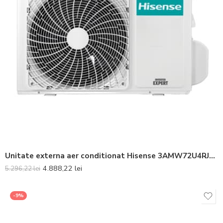
Unitate externa aer conditionat Hisense 3AMW72U4RJC Inverter 24000 BTU
4.888,22
lei
5.296,22
lei
-9%